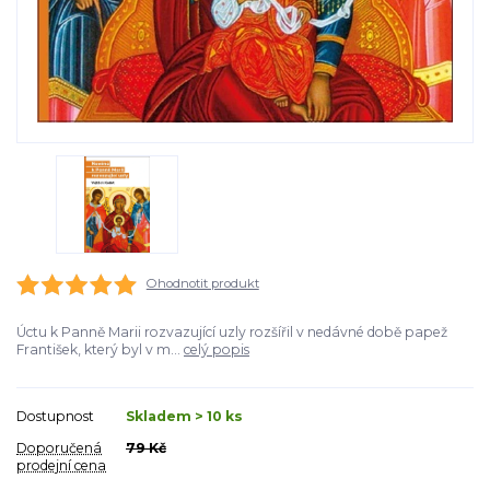
Ohodnotit produkt
Úctu k Panně Marii rozvazující uzly rozšířil v nedávné době papež
František, který byl v m...
celý popis
Dostupnost
Skladem > 10 ks
Doporučená
79 Kč
prodejní cena