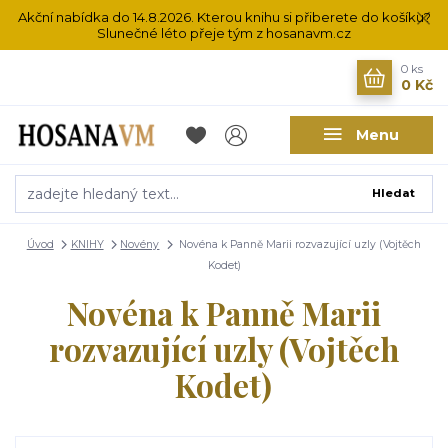
Akční nabídka do 14.8.2026. Kterou knihu si přiberete do košíku?
Slunečné léto přeje tým z hosanavm.cz
0
ks
0 Kč
Menu
Hledat
Úvod
KNIHY
Novény
Novéna k Panně Marii rozvazující uzly (Vojtěch
Kodet)
Novéna k Panně Marii
rozvazující uzly (Vojtěch
Kodet)