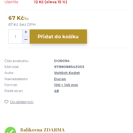
Ušetříte
12 Kč (sleva
15
%)
67 Kč
/
ks
67 Kč
bez DPH
Přidat do košíku
Číslo produktu:
DOR094
EAN kód:
9788088543053
Autor:
Vojtěch Kodet
Nakladatelství:
Doron
Formát:
100 × 145 mm
Počet stran:
48
Do oblíbených
Balíkovna ZDARMA