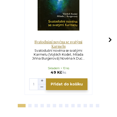
Svatodušní novéna se svatými
Novéna k Jež
Karmelu
m
Svatodušní novéna se svatými
Novéna k Je
Karmelu (Vojtěch Kodet, Milada
milosrdenst
Jiřina Burgerová) Novéna k Duc...
Kr
Skladem > 10 ks
S
49 Kč
/
ks
Přidat do košíku