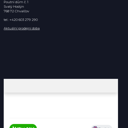
Poutní dům č. 1
Svatý Hostýn
768 72 Chvalčov
tel.: +420 603 279 290
Aktuální prodejní doba