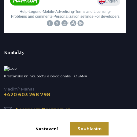
Kontakty
Křesťanské knihkupectví a devocionálie HOSANA
Vladimír Maňas
+420 603 268 798
hosana.vm@seznam.cz
Souhlasím
Nastavení