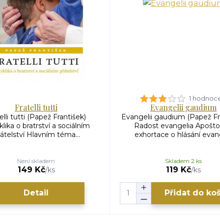
1 hodnoc
Fratelli tutti
Evangelii gaudium
elli tutti (Papež František)
Evangelii gaudium (Papež Fr
lika o bratrství a sociálním
Radost evangelia Apošto
átelství Hlavním téma...
exhortace o hlásání evang
Není skladem
Skladem 2 ks
149 Kč
119 Kč
/
ks
/
ks
Detail
Přidat do ko