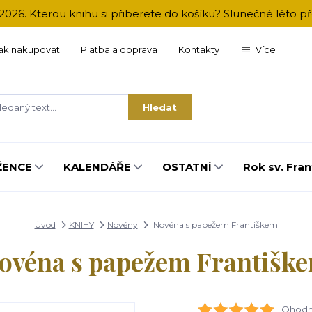
2026. Kterou knihu si přiberete do košíku? Slunečné léto 
ak nakupovat
Platba a doprava
Kontakty
Více
Hledat
ŽENCE
KALENDÁŘE
OSTATNÍ
Rok sv. Fran
Úvod
KNIHY
Novény
Novéna s papežem Františkem
ovéna s papežem Františk
Ohodno