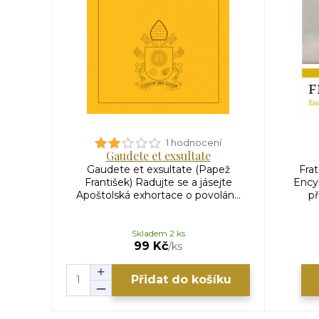
1 hodnocení
Gaudete et exsultate
Gaudete et exsultate (Papež
Frat
František) Radujte se a jásejte
Encyk
Apoštolská exhortace o povolán...
př
Skladem 2 ks
99 Kč
/
ks
Přidat do košíku