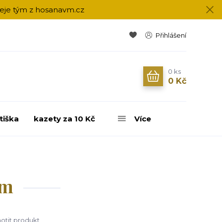
přeje tým z hosanavm.cz
Přihlášení
0
ks
0 Kč
tiška
kazety za 10 Kč
Více
em
tit produkt