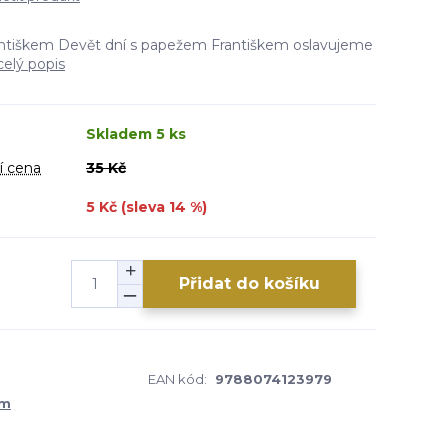
tiškem Devět dní s papežem Františkem oslavujeme
celý popis
Skladem 5 ks
í cena
35 Kč
5 Kč (sleva
14
%)
Přidat do košíku
EAN kód:
9788074123979
um