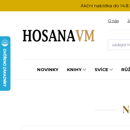
Akční nabídka do 14.8.
O nás
J
NOVINKY
KNIHY
SVÍCE
RŮ
N