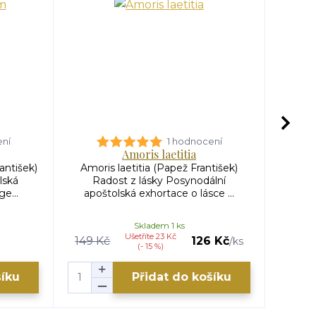
ení
1 hodnocení
Amoris laetitia
Nov
antišek)
Amoris laetitia (Papež František)
Novén
lská
Radost z lásky Posynodální
Pen
e...
apoštolská exhortace o lásce ...
hod
Skladem 1 ks
Ušetříte 23 Kč
149 Kč
126 Kč
/
ks
(- 15 %)
šíku
Přidat do košíku