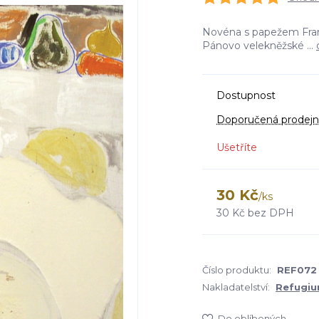
Novéna s papežem Fran
Pánovo velekněžské ...
Dostupnost
Doporučená prodejn
Ušetříte
30 Kč
/
ks
30 Kč
bez DPH
Číslo produktu:
REF072
Nakladatelství:
Refugi
Do oblíbených