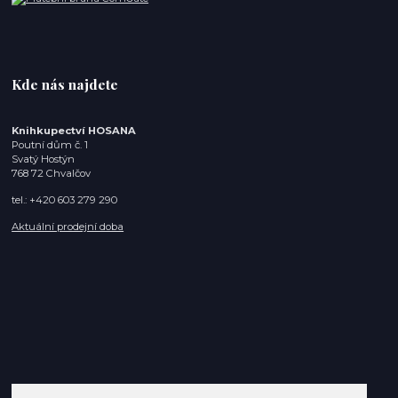
Kde nás najdete
Knihkupectví HOSANA
Poutní dům č. 1
Svatý Hostýn
768 72 Chvalčov
tel.: +420 603 279 290
Aktuální prodejní doba