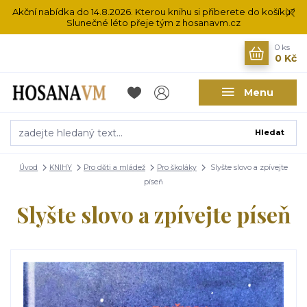
Akční nabídka do 14.8.2026. Kterou knihu si přiberete do košíku?
Slunečné léto přeje tým z hosanavm.cz
0
ks
0 Kč
Menu
Hledat
Úvod
KNIHY
Pro děti a mládež
Pro školáky
Slyšte slovo a zpívejte
píseň
Slyšte slovo a zpívejte píseň