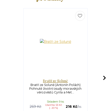
Bratři ze Soluně
Novéna za j
Bratři ze Soluně (Antonín Polách)
Pohnuté životní osudy moravských
Novéna za j
věrozvěstů Cyrila a Met...
Metoději Hl
dvěma
Skladem 9 ks
Ušetříte 53 Kč
U
269 Kč
216 Kč
35 Kč
/
ks
(- 20 %)