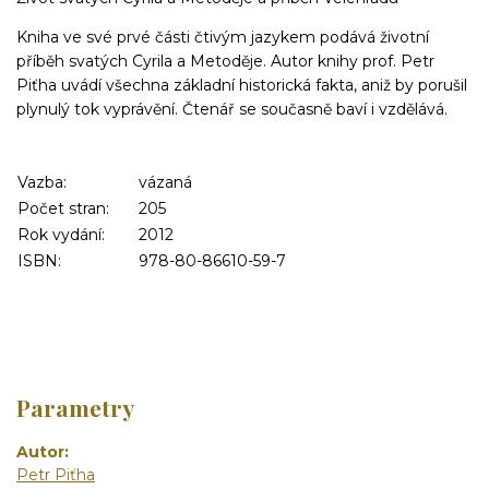
Kniha ve své prvé části čtivým jazykem podává životní
příběh svatých Cyrila a Metoděje. Autor knihy prof. Petr
Piťha uvádí všechna základní historická fakta, aniž by porušil
plynulý tok vyprávění. Čtenář se současně baví i vzdělává.
Vazba:
vázaná
Počet stran:
205
Rok vydání:
2012
ISBN:
978-80-86610-59-7
Parametry
Autor
Petr Piťha