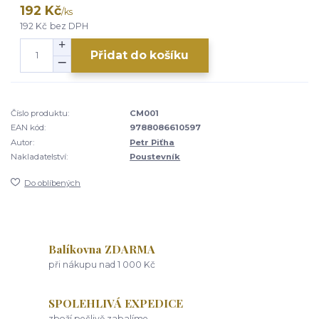
192 Kč
/
ks
192 Kč
bez DPH
Přidat do košíku
Číslo produktu:
CM001
EAN kód:
9788086610597
Autor:
Petr Piťha
Nakladatelství:
Poustevník
Do oblíbených
Balíkovna ZDARMA
při nákupu nad 1 000 Kč
SPOLEHLIVÁ EXPEDICE
zboží pečlivě zabalíme