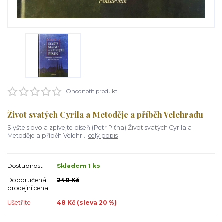
Ohodnotit produkt
Život svatých Cyrila a Metoděje a příběh Velehradu
Slyšte slovo a zpívejte píseň (Petr Piťha) Život svatých Cyrila a
Metoděje a příběh Velehr...
celý popis
Dostupnost
Skladem 1 ks
Doporučená
240 Kč
prodejní cena
Ušetříte
48 Kč (sleva
20
%)