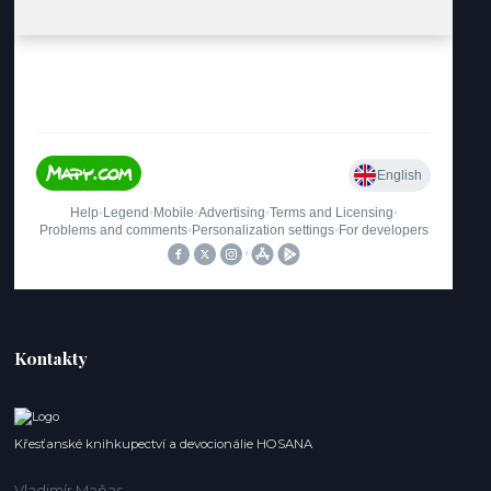
Kontakty
Křesťanské knihkupectví a devocionálie HOSANA
Vladimír Maňas