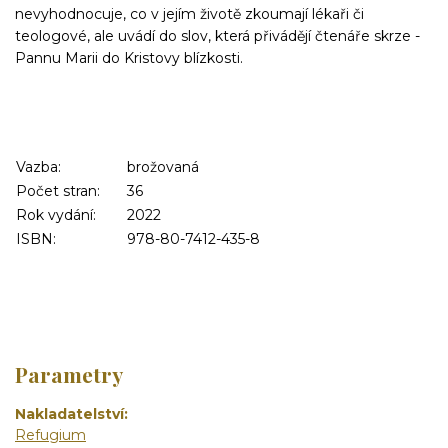
nevyhodnocuje, co v jejím životě zkoumají lékaři či
teologové, ale uvádí do slov, která přivádějí čtenáře skrze ­
Pannu Marii do Kristovy blízkosti.
Vazba:
brožovaná
Počet stran:
36
Rok vydání:
2022
ISBN:
978-80-7412-435-8
Parametry
Nakladatelství
Refugium