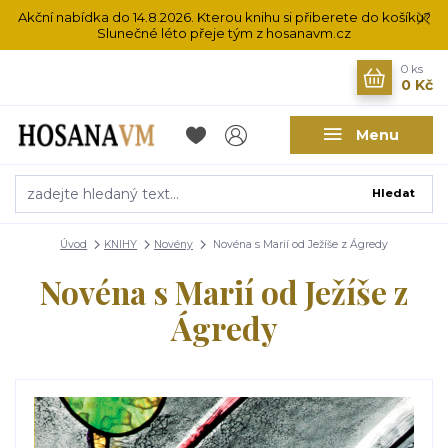
Akční nabídka do 14.8.2026. Kterou knihu si přiberete do košíku?
Slunečné léto přeje tým z hosanavm.cz
0
ks
0 Kč
Menu
Hledat
Úvod
KNIHY
Novény
Novéna s Marií od Ježíše z Ágredy
Novéna s Marií od Ježíše z
Ágredy