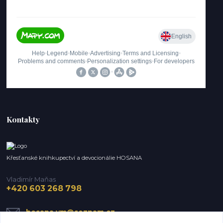
Kontakty
Křesťanské knihkupectví a devocionálie HOSANA
Vladimír Maňas
+420 603 268 798
hosana.vm@seznam.cz