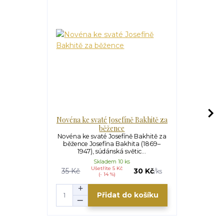
Novéna ke svaté Josefíně Bakhitě za
Novéna
běžence
Novéna ke s
o radost z B
Novéna ke svaté Josefíně Bakhitě za
Vel
běžence Josefína Bakhita (1869–
1947), súdánská světic...
Skladem 10 ks
S
Ušetříte 5 Kč
U
35 Kč
30 Kč
35 Kč
/
ks
(- 14 %)
Přidat do košíku