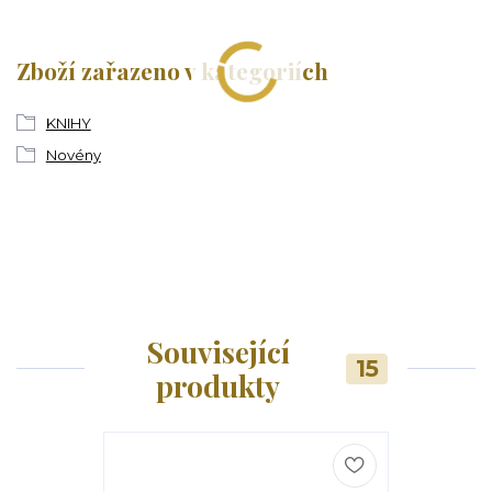
Zboží zařazeno v kategoriích
KNIHY
Novény
Související
15
produkty