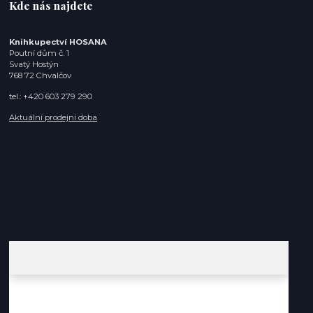
Kde nás najdete
Knihkupectví HOSANA
Poutní dům č. 1
Svatý Hostýn
768 72 Chvalčov
tel.: +420 603 279 290
Aktuální prodejní doba