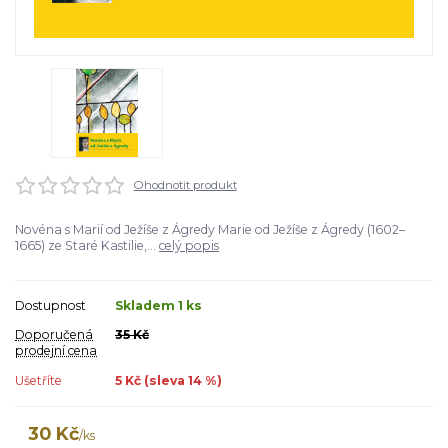
Ohodnotit produkt
Novéna s Marií od Ježíše z Ágredy Marie od Ježíše z Ágredy (1602–
1665) ze Staré Kastilie,...
celý popis
Dostupnost
Skladem 1 ks
Doporučená
35 Kč
prodejní cena
Ušetříte
5 Kč (sleva
14
%)
30 Kč
/
ks