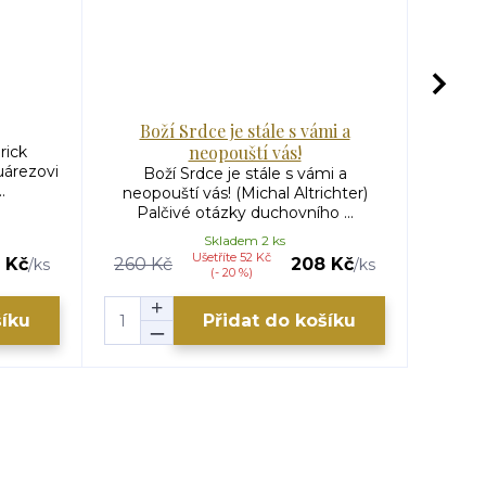
Boží Srdce je stále s vámi a
S
neopouští vás!
rick
Sch
árezovi
Boží Srdce je stále s vámi a
.
igna
neopouští vás! (Michal Altrichter)
Palčivé otázky duchovního ...
Skladem 2 ks
Ušetříte 52 Kč
 Kč
260 Kč
208 Kč
150 K
/
ks
/
ks
(- 20 %)
šíku
Přidat do košíku