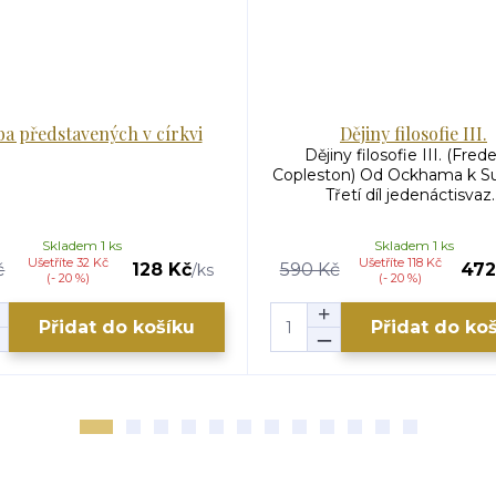
ba představených v církvi
Dějiny filosofie III.
Dějiny filosofie III. (Frede
Copleston) Od Ockhama k Su
Třetí díl jedenáctisvaz..
Skladem 1 ks
Skladem 1 ks
Ušetříte 32 Kč
Ušetříte 118 Kč
č
128 Kč
590 Kč
472
/
ks
(- 20 %)
(- 20 %)
Přidat do košíku
Přidat do ko