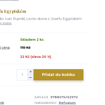
efu Egyptském
ko Ivan Rupnik) Lectio divina o Josefu Egyptském
lý popis
Skladem 2 ks
í cena
110 Kč
22 Kč (sleva
20
%)
Přidat do košíku
EAN kód:
9788074122972
nik
Nakladatelství:
Refugium