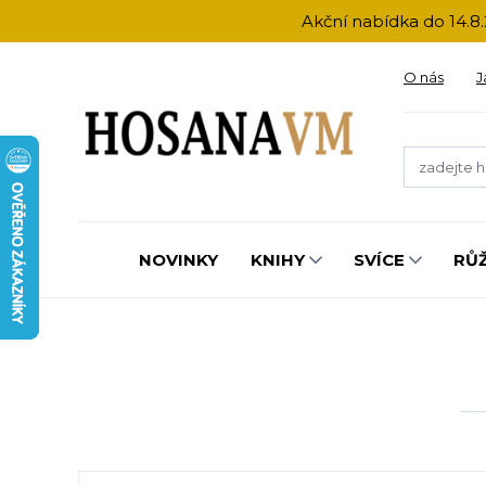
Akční nabídka do 14.8.
O nás
J
NOVINKY
KNIHY
SVÍCE
RŮ