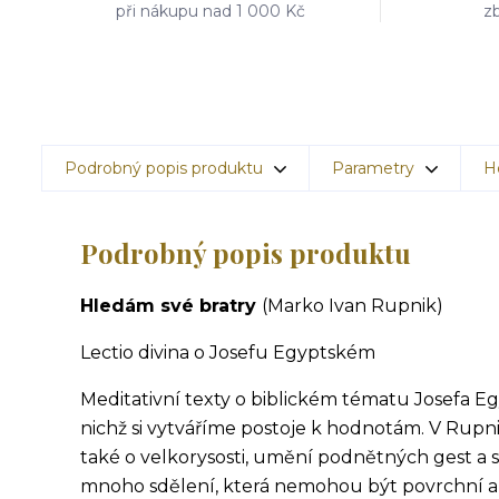
při nákupu nad 1 000 Kč
zb
Podrobný popis produktu
Parametry
H
Podrobný popis produktu
Hledám své bratry
(Marko Ivan Rupnik)
Lectio divina o Josefu Egyptském
Meditativní texty o biblickém tématu Josefa Egyp
nichž si vytváříme postoje k hodnotám. V Rupniko
také o velkorysosti, umění podnětných gest a
mnoho sdělení, která nemohou být povrchní an