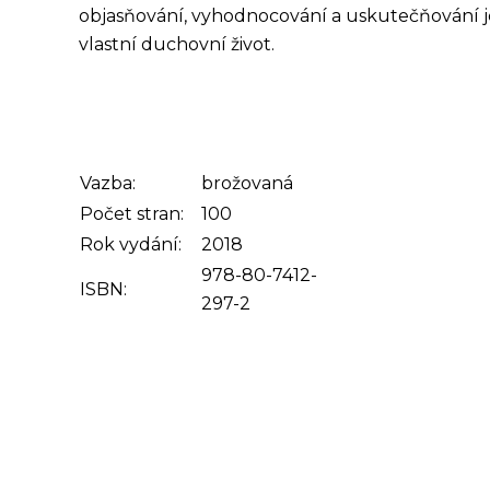
objasňování, vyhodnocování a uskutečňování je
vlastní duchovní život.
Vazba:
brožovaná
Počet stran:
100
Rok vydání:
2018
978-80-7412-
ISBN:
297-2