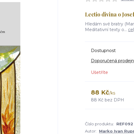
Lectio divina o Jos
Hledám své bratry (Mar
Meditativní texty o...
ce
Dostupnost
Doporučená prodejn
Ušetříte
88 Kč
/
ks
88 Kč
bez DPH
Číslo produktu:
REF092
Autor:
Marko Ivan Rup