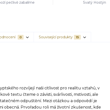
oží pečlivě zabalíme
Svatý Hostýn
odnocení
Související produkty
0
15
tského rozvíjejí naši citlivost pro realitu vztahů, v
vě textu čteme o závisti, svárlivosti, mstivosti, ale
 statečném odpuštění. Mezi otázkou a odpovědí je
i obecná. Prvořadou roli má životní zkušenost, kde