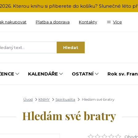
2026. Kterou knihu si přiberete do košíku? Slunečné léto 
ak nakupovat
Platba a doprava
Kontakty
Více
Hledat
ŽENCE
KALENDÁŘE
OSTATNÍ
Rok sv. Fran
Úvod
KNIHY
Spiritualita
Hledám své bratry
Hledám své bratry
Ohodno