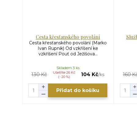
Cesta křesťanského povolání
Služ
Cesta křesťanského povolání (Marko
Ivan Rupnik) Od vzkříšení ke
vzkříšení Pouť od Ježíšova...
Skladem 3 ks
Ušetříte 26 Kč
130 Kč
104 Kč
160 K
/
ks
(- 20 %)
Přidat do košíku