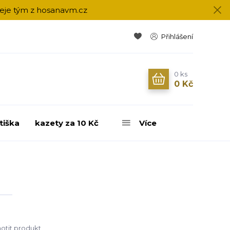
přeje tým z hosanavm.cz
Přihlášení
0
ks
0 Kč
tiška
kazety za 10 Kč
Více
tit produkt