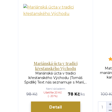
Mariánská úcta v tradici
křesťanského Východu
Matk
marián
Mariánská úcta v tradici
kar
křesťanského Východu (Tomáš
Špidlík) Text nás seznamuje s Marií,...
Není skladem
Ušetříte 20 Kč
98 Kč
78 Kč
100 K
/
ks
(- 20 %)
Detail