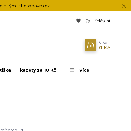
přeje tým z hosanavm.cz
Přihlášení
0
ks
0 Kč
tiška
kazety za 10 Kč
Více
tit produkt