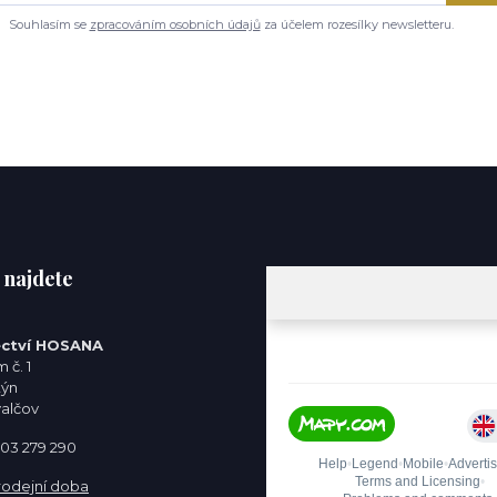
Souhlasím se
zpracováním osobních údajů
za účelem rozesílky newsletteru.
 najdete
ctví HOSANA
 č. 1
týn
valčov
 603 279 290
rodejní doba