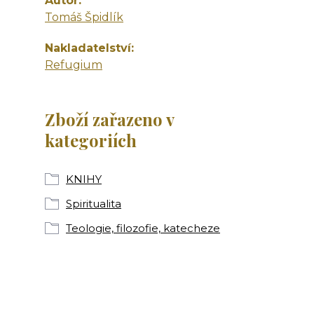
Autor
Tomáš Špidlík
Nakladatelství
Refugium
Zboží zařazeno v
kategoriích
KNIHY
Spiritualita
Teologie, filozofie, katecheze