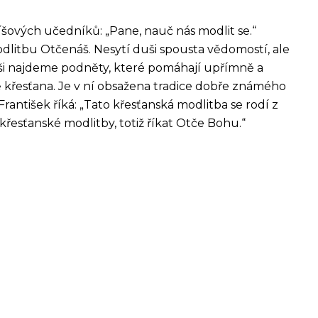
šových učedníků: „Pane, nauč nás modlit se.“
odlitbu Otčenáš. Nesytí duši spousta vědomostí, ale
áši najdeme podněty, které pomáhají upřímně a
otě křesťana. Je v ní obsažena tradice dobře známého
antišek říká: „Tato křesťanská modlitba se rodí z
řesťanské modlitby, totiž říkat Otče Bohu.“