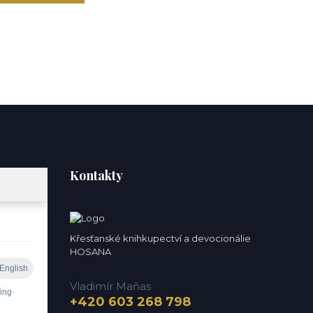
Kontakty
Křesťanské knihkupectví a devocionálie
HOSANA
Vladimír Maňas
+420 603 268 798