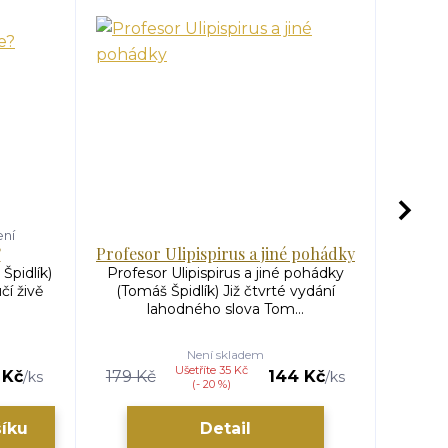
ení
?
Profesor Ulipispirus a jiné pohádky
Špidlík)
Profesor Ulipispirus a jiné pohádky
Bajky 
í živě
(Tomáš Špidlík) Již čtvrté vydání
Třetí 
lahodného slova Tom...
Není skladem
Ušetříte 35 Kč
 Kč
179 Kč
144 Kč
179 K
/
ks
/
ks
(- 20 %)
šíku
Detail