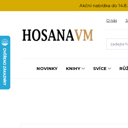
Akční nabídka do 14.8.
O nás
J
NOVINKY
KNIHY
SVÍCE
RŮ