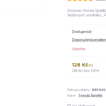
Otčenáš (Tomáš Špidlík
Ježíšových učedníků: „P
Dostupnost
Doporučená prodejn
Ušetříte
128 Kč
/
ks
128 Kč
bez DPH
Číslo produktu:
REF020
Autor:
Tomáš Špidlík
Do oblíbených