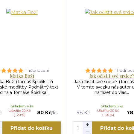
1 hodnocení
1 hodnoc
Matka Boží
Jak očistit své srdce
a Boží (Tomáš Špidlík) Tři
Jak očistit své srdce? (Tomáš 
ské modlitby Podnětný text
V tomto svazku nás autor uč
dinála Tomáše Špidlíka ...
nahlížet do vlas...
Skladem 4 ks
Skladem 5 ks
Ušetříte 20 Kč
Ušetříte 20 Kč
č
80 Kč
98 Kč
78
/
ks
(- 20 %)
(- 20 %)
Přidat do košíku
Přidat do ko