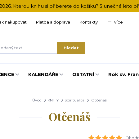
2026. Kterou knihu si přiberete do košíku? Slunečné léto 
ak nakupovat
Platba a doprava
Kontakty
Více
Hledat
ŽENCE
KALENDÁŘE
OSTATNÍ
Rok sv. Fran
Úvod
KNIHY
Spiritualita
Otčenáš
Otčenáš
Ohodno