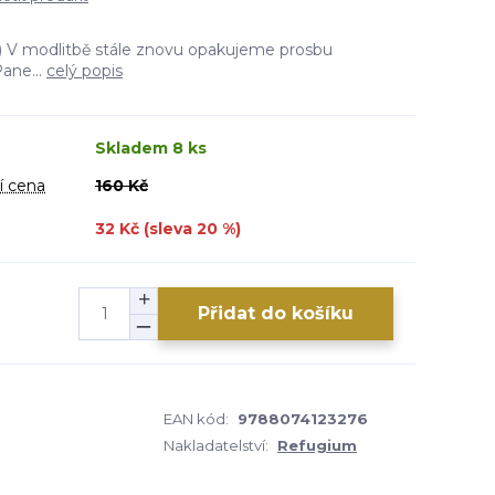
) V modlitbě stále znovu opakujeme prosbu
ane...
celý popis
Skladem 8 ks
í cena
160 Kč
32 Kč (sleva
20
%)
Přidat do košíku
EAN kód:
9788074123276
Nakladatelství:
Refugium