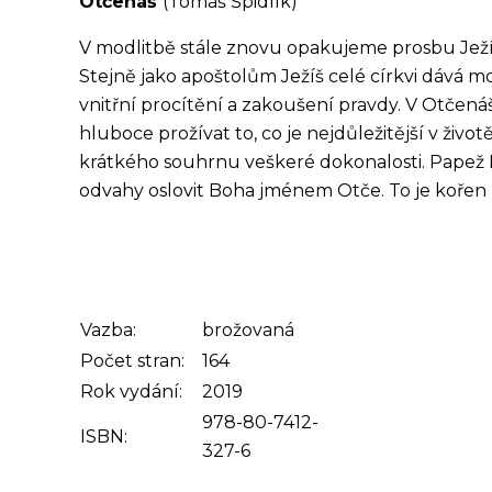
Otčenáš
(Tomáš Špidlík)
V modlitbě stále znovu opakujeme prosbu Ježí
Stejně jako apoštolům Ježíš celé církvi dává m
vnitřní procítění a zakoušení pravdy. V Otčen
hluboce prožívat to, co je nejdůležitější v živ
krátkého souhrnu veškeré dokonalosti. Papež Fr
odvahy oslovit Boha jménem Otče. To je kořen k
Vazba:
brožovaná
Počet stran:
164
Rok vydání:
2019
978-80-7412-
ISBN:
327-6