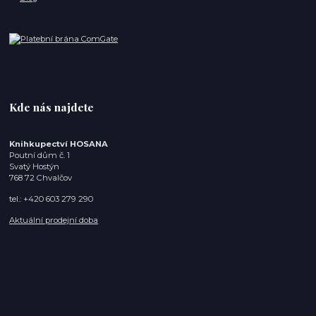
Kde nás najdete
Knihkupectví HOSANA
Poutní dům č. 1
Svatý Hostýn
768 72 Chvalčov
tel.: +420 603 279 290
Aktuální prodejní doba