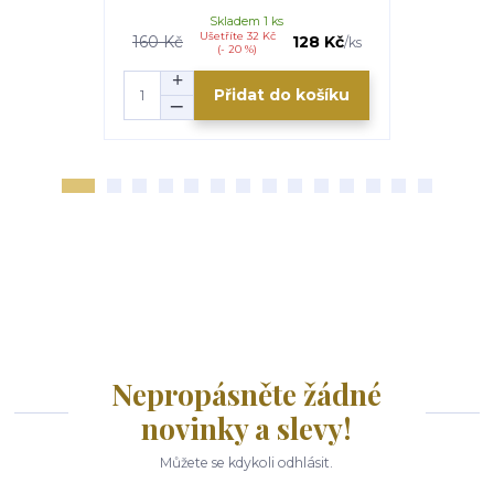
Skladem 1 ks
Ušetříte 32 Kč
U
160 Kč
128 Kč
110 Kč
/
ks
(- 20 %)
Přidat do košíku
Nepropásněte žádné
novinky a slevy!
Můžete se kdykoli odhlásit.