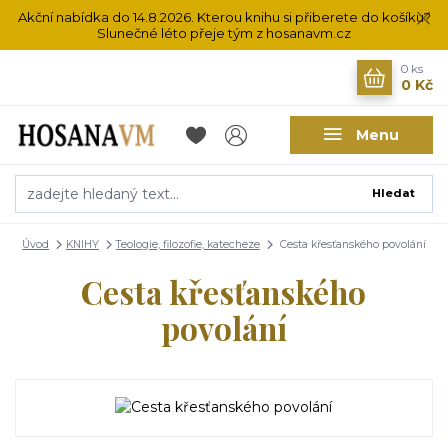
Akční nabídka do 14.8.2026. Kterou knihu si přiberete do košíku?
Slunečné léto přeje tým z hosanavm.cz
0
ks
0 Kč
Menu
Hledat
Úvod
KNIHY
Teologie, filozofie, katecheze
Cesta křesťanského povolání
Cesta křesťanského
povolání