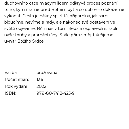
duchovního otce mladým lidem odkrývá proces poznání
toho, kým máme před Bohem být a co dobrého dokážeme
vykonat. Cesta je někdy spletitá, připomíná, jak sami
bloudíme, nevíme si rady, ale nakonec své postavení ve
světě objevíme. Bůh nás v tom hledání ospravedlní, naplní
naše touhy a promění rány. Stále přirozeněji tak žijeme
uvnitř Božího Srdce.
Vazba:
brožovaná
Počet stran:
136
Rok vydání:
2022
ISBN:
978-80-7412-425-9