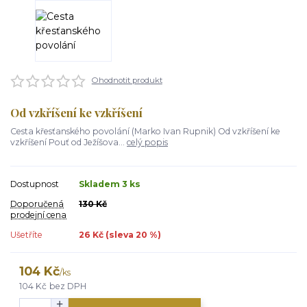
Ohodnotit produkt
Od vzkříšení ke vzkříšení
Cesta křesťanského povolání (Marko Ivan Rupnik) Od vzkříšení ke
vzkříšení Pouť od Ježíšova...
celý popis
Dostupnost
Skladem 3 ks
Doporučená
130 Kč
prodejní cena
Ušetříte
26 Kč (sleva
20
%)
104 Kč
/
ks
104 Kč
bez DPH