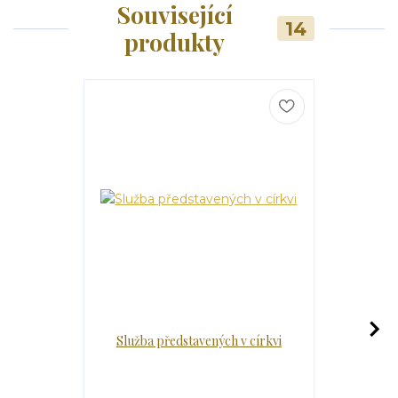
Související
14
produkty
Služba představených v církvi
Hle
Hledám s
Rupnik) L
Egyptském 