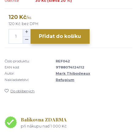
Ušetříte
30 Kč (sleva
20
%)
120 Kč
/
ks
120 Kč
bez DPH
Přidat do košíku
Číslo produktu:
REF042
EAN kód:
9788074124112
Autor:
Mark Thibodeaux
Nakladatelství:
Refugium
Do oblíbených
Balíkovna ZDARMA
při nákupu nad 1 000 Kč