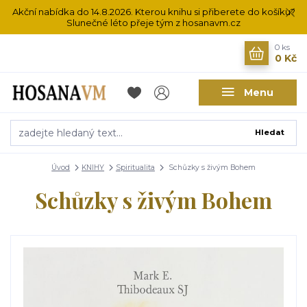
Akční nabídka do 14.8.2026. Kterou knihu si přiberete do košíku?
Slunečné léto přeje tým z hosanavm.cz
0
ks
0 Kč
Menu
Hledat
Úvod
KNIHY
Spiritualita
Schůzky s živým Bohem
Schůzky s živým Bohem