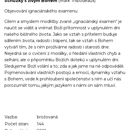
Schůzky s živým Bohem
(Mark Thibodeaux)
Objevování ignaciánského examenu
Cílem a smyslem modlitby zvané „ignaciánský examen“ je
naučit se vidět a vnímat Boží přítomnost v uplynulém dni
našeho běžného života. Jako se vztah s přítelem buduje
sdílením života, radosti i trápení, tak se vztah s Bohem
vytváří tím, že s ním prožíváme radosti i starosti dne.
Nejedná se o cvičení z morálky, o hledání vlastních chyb a
selhání, ale o připomínku Božích doteků v uplynulém dni.
Sledujeme Boží volání a to, zda a jak jsme na ně odpověděli.
Pojmenovávání vlastních postojů a emocí, dynamiky vztahu
s Bohem, vede k prohloubení společenství s ním a učí nás
porozumět tomu, jakým jazykem s námi on sám mluví.
Vazba:
brožovaná
Počet stran:
144