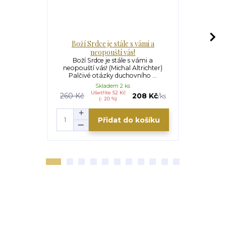
Boží Srdce je stále s vámi a
Spi
neopouští vás!
Spiritualit
Duchovní
Boží Srdce je stále s vámi a
duchovn
neopouští vás! (Michal Altrichter)
Palčivé otázky duchovního ...
Skladem 2 ks
Ušetříte 52 Kč
U
260 Kč
208 Kč
275 Kč
/
ks
(- 20 %)
Přidat do košíku