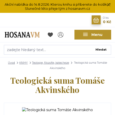
Akční nabídka do 14.8.2026. Kterou knihu si přiberete do košíku?
Slunečné léto přeje tým z hosanavm.cz
0
ks
0 Kč
Menu
Hledat
Úvod
KNIHY
Teologie, filozofie, katecheze
Teologická suma Tomáše
Akvinského
Teologická suma Tomáše
Akvinského