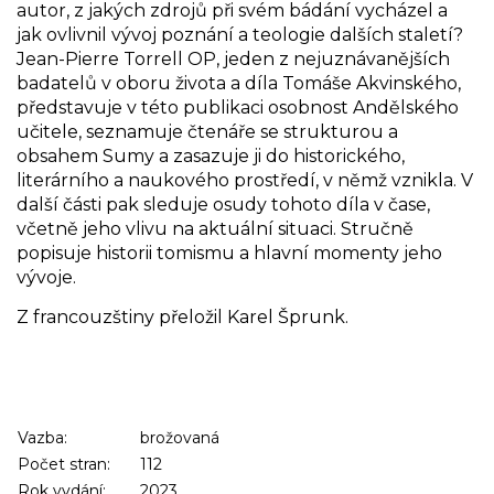
autor, z jakých zdrojů při svém bádání vycházel a
jak ovlivnil vývoj poznání a teologie dalších staletí?
Jean-Pierre Torrell OP, jeden z nejuznávanějších
badatelů v oboru života a díla Tomáše Akvinského,
představuje v této publikaci osobnost Andělského
učitele, seznamuje čtenáře se strukturou a
obsahem Sumy a zasazuje ji do historického,
literárního a naukového prostředí, v němž vznikla. V
další části pak sleduje osudy tohoto díla v čase,
včetně jeho vlivu na aktuální situaci. Stručně
popisuje historii tomismu a hlavní momenty jeho
vývoje.
Z francouzštiny přeložil Karel Šprunk.
Vazba:
brožovaná
Počet stran:
112
Rok vydání:
2023