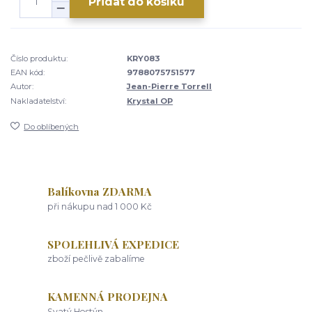
Přidat do košíku
Číslo produktu:
KRY083
EAN kód:
9788075751577
Autor:
Jean-Pierre Torrell
Nakladatelství:
Krystal OP
Do oblíbených
Balíkovna ZDARMA
při nákupu nad 1 000 Kč
SPOLEHLIVÁ EXPEDICE
zboží pečlivě zabalíme
KAMENNÁ PRODEJNA
Svatý Hostýn