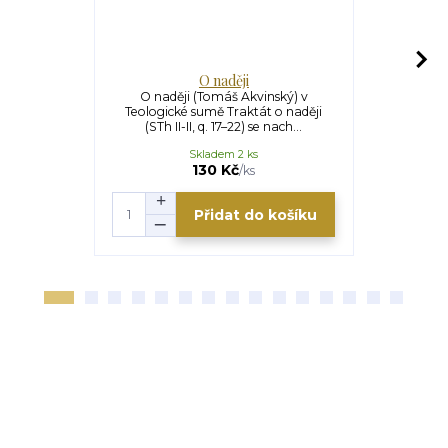
O naději
O mimořá
O naději (Tomáš Akvinský) v
O mimořá
Teologické sumě Traktát o naději
(Tomáš Akvi
(STh II-II, q. 17–22) se nach...
V této č
Skladem 2 ks
U
170 Kč
130 Kč
/
ks
Přidat do košíku