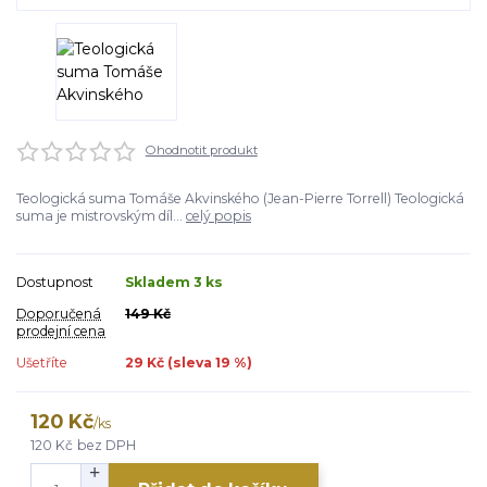
Ohodnotit produkt
Teologická suma Tomáše Akvinského (Jean-Pierre Torrell) Teologická
suma je mistrovským díl...
celý popis
Dostupnost
Skladem 3 ks
Doporučená
149 Kč
prodejní cena
Ušetříte
29 Kč (sleva
19
%)
120 Kč
/
ks
120 Kč
bez DPH