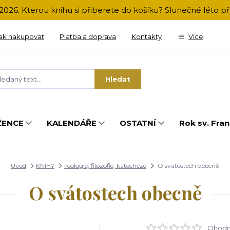
2026. Kterou knihu si přiberete do košíku? Slunečné léto 
ak nakupovat
Platba a doprava
Kontakty
Více
Hledat
ŽENCE
KALENDÁŘE
OSTATNÍ
Rok sv. Fran
Úvod
KNIHY
Teologie, filozofie, katecheze
O svátostech obecně
O svátostech obecně
Ohodno