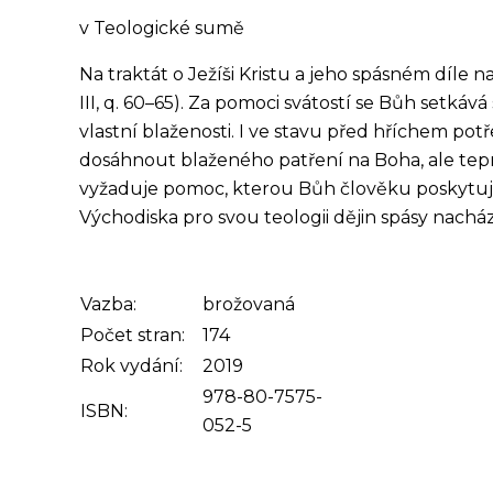
v Teologické sumě
Na traktát o Ježíši Kristu a jeho spásném díle 
III, q. 60–65). Za pomoci svátostí se Bůh setkáv
vlastní blaženosti. I ve stavu před hříchem pot
dosáhnout blaženého patření na Boha, ale teprve
vyžaduje pomoc, kterou Bůh člověku poskytuje v
Východiska pro svou teologii dějin spásy nachá
Vazba:
brožovaná
Počet stran:
174
Rok vydání:
2019
978-80-7575-
ISBN:
052-5