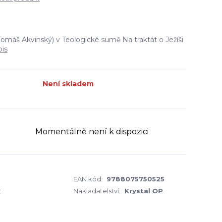
omáš Akvinský) v Teologické sumě Na traktát o Ježíši
pis
Není skladem
Momentálně není k dispozici
EAN kód:
9788075750525
ý
Nakladatelství:
Krystal OP