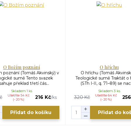
O Božím poznání
O hříchu
 poznání (Tomáš Akvinský) v
O hříchu (Tomáš Akvinsk
ogické sumě Tento svazek
Teologické sumě Traktát o 
ahuje překlad třetí čás...
(STh I-II, q. 71–89) se nach
Skladem 1 ks
Skladem 3 ks
Ušetříte 54 Kč
Ušetříte 64 Kč
č
216 Kč
320 Kč
256
/
ks
(- 20 %)
(- 20 %)
Přidat do košíku
Přidat do ko