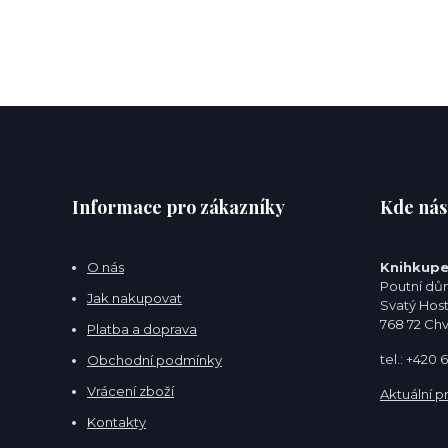
Informace pro zákazníky
Kde nás
O nás
Knihkupe
Poutní dům
Jak nakupovat
Svatý Hos
768 72 Ch
Platba a doprava
tel.: +420
Obchodní podmínky
Vrácení zboží
Aktuální p
Kontakty