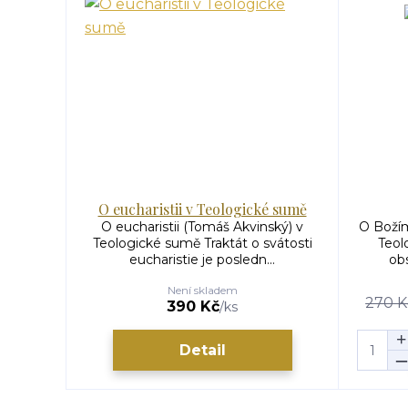
O eucharistii v Teologické sumě
O eucharistii (Tomáš Akvinský) v
O Božím
Teologické sumě Traktát o svátosti
Teol
eucharistie je posledn...
obs
Není skladem
270 K
390 Kč
/
ks
Detail