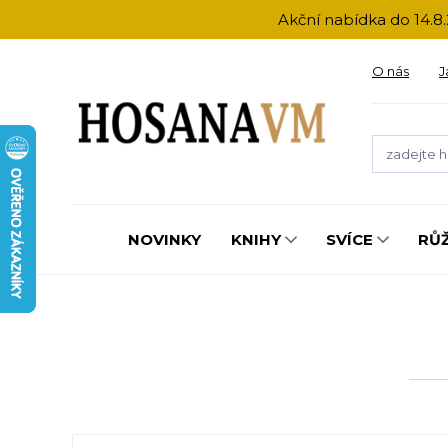
Akční nabídka do 14.8.
O nás
J
NOVINKY
KNIHY
SVÍCE
RŮ