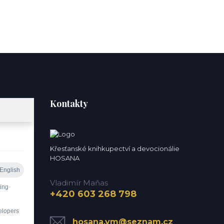
Kontakty
Křesťanské knihkupectví a devocionálie
HOSANA
Vladimír Maňas
+420 603 268 798
hosana.vm@seznam.cz