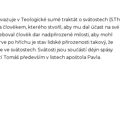
navazuje v Teologické sumě traktát o svátostech (STh
á s člověkem, kterého stvořil, aby mu dal účast na své
řeboval člověk dar nadpřirozené milosti, aby mohl
 po hříchu je stav lidské přirozenosti takový, že
e svátostech. Svátosti jsou součástí dějin spásy.
zí Tomáš především v listech apoštola Pavla.