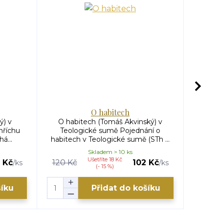
O habitech
ý) v
O habitech (Tomáš Akvinský) v
O křtu
hříchu
Teologické sumě Pojednání o
v Te
á...
habitech v Teologické sumě (STh ...
Skladem > 10 ks
Ušetříte 18 Kč
 Kč
120 Kč
102 Kč
/
ks
/
ks
(- 15 %)
šíku
Přidat do košíku