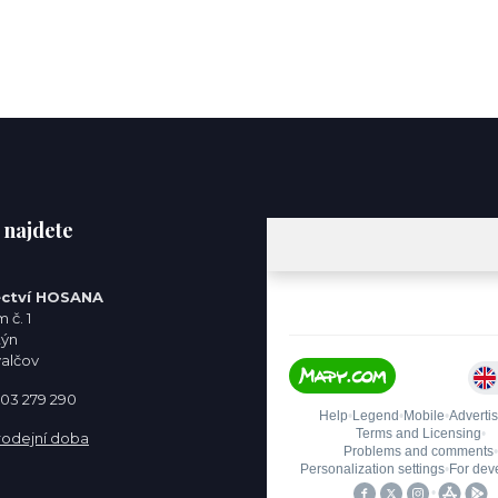
 najdete
ctví HOSANA
 č. 1
týn
valčov
 603 279 290
rodejní doba