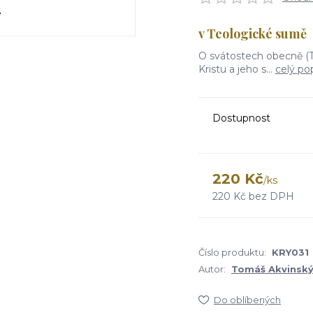
v Teologické sumě
O svátostech obecně (T
Kristu a jeho s...
celý po
Dostupnost
220 Kč
/
ks
220 Kč
bez DPH
Číslo produktu:
KRY031
Autor:
Tomáš Akvinsk
Do oblíbených