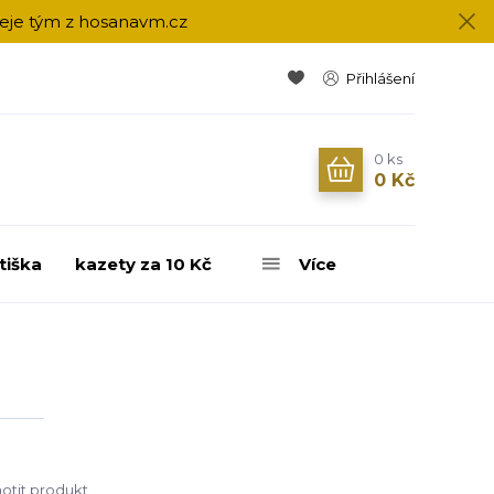
přeje tým z hosanavm.cz
Přihlášení
0
ks
0 Kč
tiška
kazety za 10 Kč
Více
tit produkt