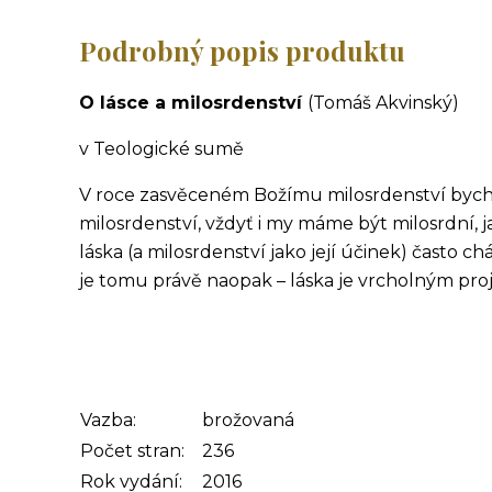
Podrobný popis produktu
O lásce a milosrdenství
(Tomáš Akvinský)
v Teologické sumě
V roce zasvěceném Božímu milosrdenství bych
milosrdenství, vždyť i my máme být milosrdní, 
láska (a milosrdenství jako její účinek) často 
je tomu právě naopak – láska je vrcholným pr
Vazba:
brožovaná
Počet stran:
236
Rok vydání:
2016