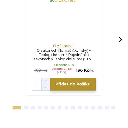
O zákonech
O 
O zákonech (Tomáš Akvinský) v
O starém zá
Teologické sumě Pojednání o
Teologické
zákonech v Teologické sumě (STh ...
zákon
Skladem 4 ks
Ušetříte 24 Kč
160 Kč
136 Kč
/
ks
(- 15 %)
Přidat do košíku