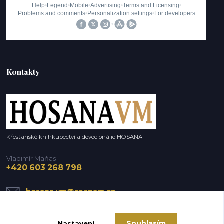
Kontakty
Křesťanské knihkupectví a devocionálie HOSANA
Vladimír Maňas
+420 603 268 798
hosana.vm@seznam.cz
Souhlasím
Nastavení