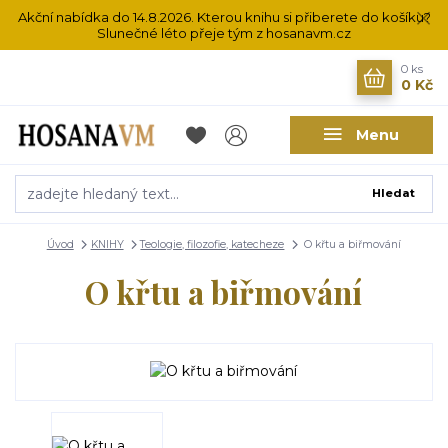
Akční nabídka do 14.8.2026. Kterou knihu si přiberete do košíku?
Slunečné léto přeje tým z hosanavm.cz
0
ks
0 Kč
Menu
Hledat
Úvod
KNIHY
Teologie, filozofie, katecheze
O křtu a biřmování
O křtu a biřmování