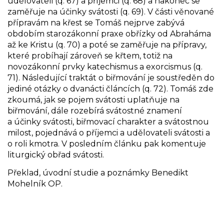
udělovateli (q. 67) a příjemci (q. 68) a nakonec se
zaměřuje na účinky svátosti (q. 69). V části věnované
přípravám na křest se Tomáš nejprve zabývá
obdobím starozákonní praxe obřízky od Abraháma
až ke Kristu (q. 70) a poté se zaměřuje na přípravy,
které probíhají zároveň se křtem, totiž na
novozákonní prvky katechismus a exorcismus (q.
71). Následující traktát o biřmování je soustředěn do
jediné otázky o dvanácti článcích (q. 72). Tomáš zde
zkoumá, jak se pojem svátosti uplatňuje na
biřmování, dále rozebírá svátostné znamení
a účinky svátosti, biřmovací charakter a svátostnou
milost, pojednává o příjemci a udělovateli svátosti a
o roli kmotra. V posledním článku pak komentuje
liturgický obřad svátosti.
Překlad, úvodní studie a poznámky Benedikt
Mohelník OP.