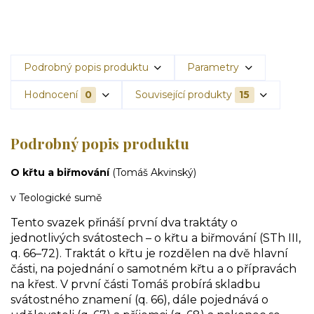
Podrobný popis produktu
Parametry
Hodnocení
0
Související produkty
15
Podrobný popis produktu
O křtu a biřmování
(Tomáš Akvinský)
v Teologické sumě
Tento svazek přináší první dva traktáty o
jednotlivých svátostech – o křtu a biřmování (STh III,
q. 66–72). Traktát o křtu je rozdělen na dvě hlavní
části, na pojednání o samotném křtu a o přípravách
na křest. V první části Tomáš probírá skladbu
svátostného znamení (q. 66), dále pojednává o