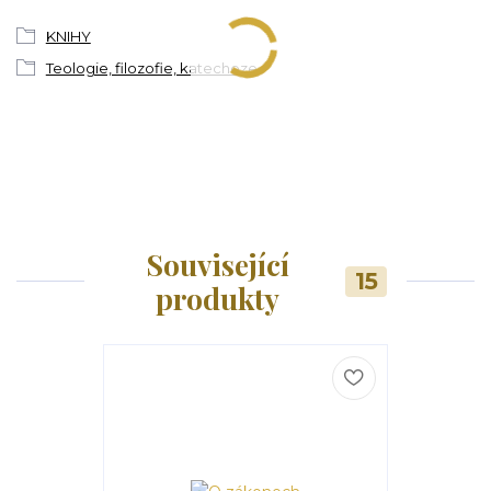
KNIHY
Teologie, filozofie, katecheze
Související
15
produkty