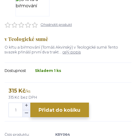
Ohodnotit produkt
v Teologické sumě
O křtu a biřmování (Tomáš Akvinský) v Teologické sumě Tento
svazek přináší první dva trakt...
celý popis
Dostupnost
Skladem 1 ks
315 Kč
/
ks
315 Kč
bez DPH
Přidat do košíku
Číslo produktu:
KRY064