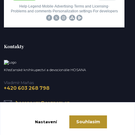
Kontakty
Křesťanské knihkupectví a devocionálie HOSANA
Vladimír Maňas
+420 603 268 798
hosana.vm@seznam.cz
Souhlasím
Nastavení