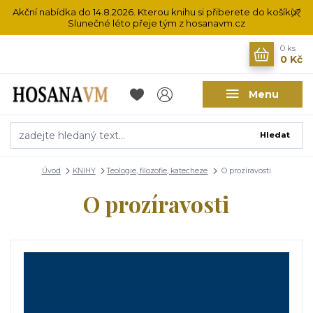
Akční nabídka do 14.8.2026. Kterou knihu si přiberete do košíku?
Slunečné léto přeje tým z hosanavm.cz
0
ks
0 Kč
Menu
Hledat
Úvod
KNIHY
Teologie, filozofie, katecheze
O prozíravosti
O prozíravosti