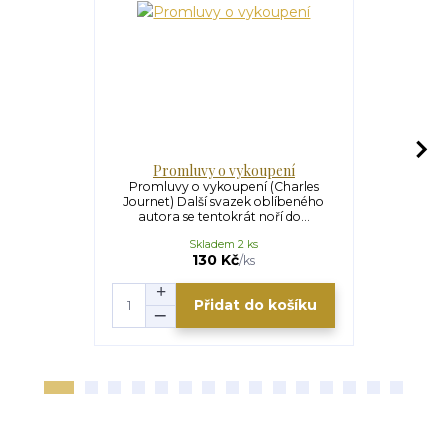
Promluvy o vykoupení
Promluvy o vykoupení (Charles
O hřích
Journet) Další svazek oblíbeného
Teologické
autora se tentokrát noří do...
(STh I-II
Skladem 2 ks
U
320 Kč
130 Kč
/
ks
Přidat do košíku