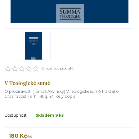
Ohodnotit produkt
V Teologické sumě
O prozíravosti (Tomáš Akvinský) V Teologické sumě Traktát o
prozíravosti (STh II-II, q. 47...
celý popis
Dostupnost
Skladem 9 ks
180 Kč
/
ks