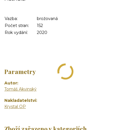
Vazba:
brožovaná
Počet stran:
152
Rok vydání:
2020
Parametry
Autor
Tomáš Akvinský
Nakladatelství
Krystal OP
Zboží zařazeno v kategoriích