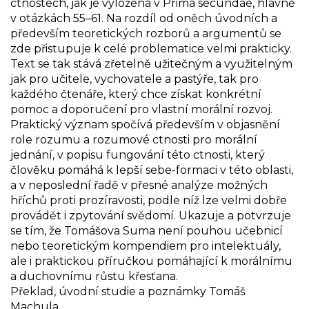
ctnostech, jak je vyložena v Prima secundae, hlavně
v otázkách 55–61. Na rozdíl od oněch úvodních a
především teoretických rozborů a argumentů se
zde přistupuje k celé problematice velmi prakticky.
Text se tak stává zřetelně užitečným a využitelným
jak pro učitele, vychovatele a pastýře, tak pro
každého čtenáře, který chce získat konkrétní
pomoc a doporučení pro vlastní morální rozvoj.
Praktický význam spočívá především v objasnění
role rozumu a rozumové ctnosti pro morální
jednání, v popisu fungování této ctnosti, který
člověku pomáhá k lepší sebe-formaci v této oblasti,
a v neposlední řadě v přesné analýze možných
hříchů proti prozíravosti, podle níž lze velmi dobře
provádět i zpytování svědomí. Ukazuje a potvrzuje
se tím, že Tomášova Suma není pouhou učebnicí
nebo teoretickým kompendiem pro intelektuály,
ale i praktickou příručkou pomáhající k morálnímu
a duchovnímu růstu křesťana.
Překlad, úvodní studie a poznámky Tomáš
Machula.