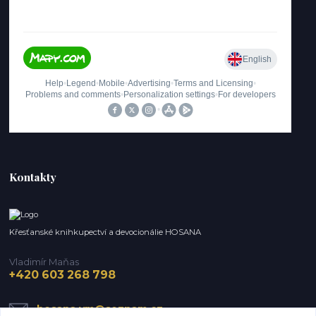
Kontakty
Křesťanské knihkupectví a devocionálie HOSANA
Vladimír Maňas
+420 603 268 798
hosana.vm@seznam.cz