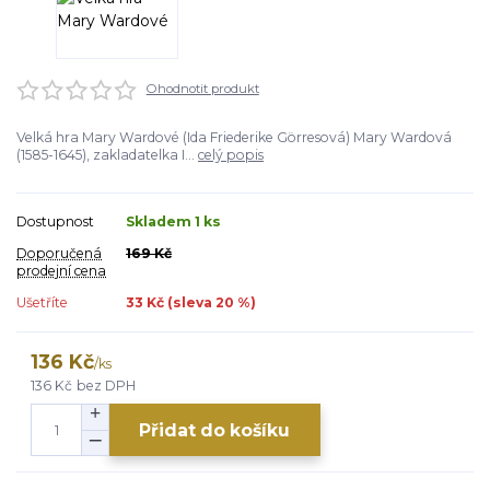
Ohodnotit produkt
Velká hra Mary Wardové (Ida Friederike Görresová) Mary Wardová
(1585-1645), zakladatelka I...
celý popis
Dostupnost
Skladem 1 ks
Doporučená
169 Kč
prodejní cena
Ušetříte
33 Kč (sleva
20
%)
136 Kč
/
ks
136 Kč
bez DPH
Přidat do košíku