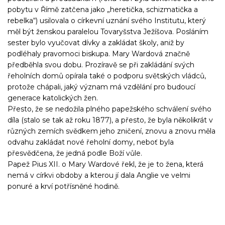
pobytu v Římě zatčena jako „heretička, schizmatička a
rebelka“) usilovala o církevní uznání svého Institutu, který
měl být ženskou paralelou Tovaryšstva Ježíšova. Posláním
sester bylo vyučovat dívky a zakládat školy, aniž by
podléhaly pravomoci biskupa. Mary Wardová značně
předběhla svou dobu. Prozíravě se při zakládání svých
řeholních domů opírala také o podporu světských vládců,
protože chápali, jaký význam má vzdělání pro budoucí
generace katolických žen.
Přesto, že se nedožila plného papežského schválení svého
díla (stalo se tak až roku 1877), a přesto, že byla několikrát v
různých zemích svědkem jeho zničení, znovu a znovu měla
odvahu zakládat nové řeholní domy, neboť byla
přesvědčena, že jedná podle Boží vůle.
Papež Pius XII. o Mary Wardové řekl, že je to žena, která
nemá v církvi obdoby a kterou jí dala Anglie ve velmi
ponuré a krví potřísněné hodině.