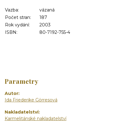
Vazba:
vázaná
Počet stran:
187
Rok vydání:
2003
ISBN:
80-7192-755-4
Parametry
Autor
Ida Friederike Görresová
Nakladatelství
Karmelitánské nakladatelství