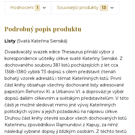
Hodnocení
1
Související produkty
13
Podrobný popis produktu
Listy
(Svatá Kateřina Sienská)
Dvaadvacátý svazek edice Thesaurus přináší výbor z
korespondence učitelky církve svaté Kateřiny Sienské. Z
dochovaného souboru 381 listů pocházejících z let cca
1368–1380 vybírá 73 dopisů s cílem představit čtenáři
bohatý vzorek adresátů i témat Kateřininých listů. První
část knihy obsahuje všechny dochované listy adresované
papežům Řehořovi XI. a Urbanovi VI. a doprovází je výběr
dopisů dalším církevním a světským představitelům. V této
části je možné sledovat mimo jiné vývoj Kateřininých
politických výzev a jejích požadavků na nápravu církve.
Druhou část knihy otevírá soubor všech dochovaných listů
Kateřininu zpovědníkovi Rajmundovi z Kapuy, za nímž
následují vybrané dopisy jí blízkým osobám. Z těchto textů