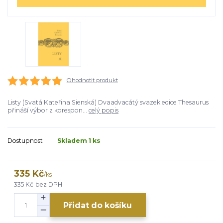
Ohodnotit produkt
Listy (Svatá Kateřina Sienská) Dvaadvacátý svazek edice Thesaurus
přináší výbor z korespon...
celý popis
Dostupnost
Skladem 1 ks
335 Kč
/
ks
335 Kč
bez DPH
Přidat do košíku