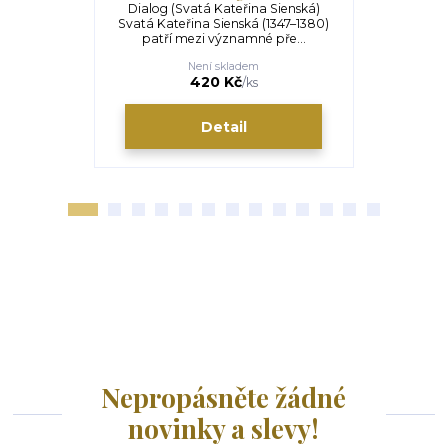
Dialog (Svatá Kateřina Sienská)
Být živí v 
Svatá Kateřina Sienská (1347–1380)
Křesťanská
patří mezi významné pře...
víra j
Není skladem
U
375 Kč
420 Kč
/
ks
Detail
Nepropásněte žádné
novinky a slevy!