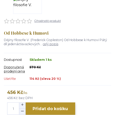
Ohodnotit produkt
Od Hobbese k Humovi
Dějiny filosofie V. (Frederick Copleston) Od Hobbese k Humovi Pátý
díl jedenáctisvazkových...
celý popis
Dostupnost
Skladem 1 ks
Doporučená
570 Kč
prodejní cena
Ušetříte
114 Kč (sleva
20
%)
456 Kč
/
ks
456 Kč
bez DPH
Přidat do košíku