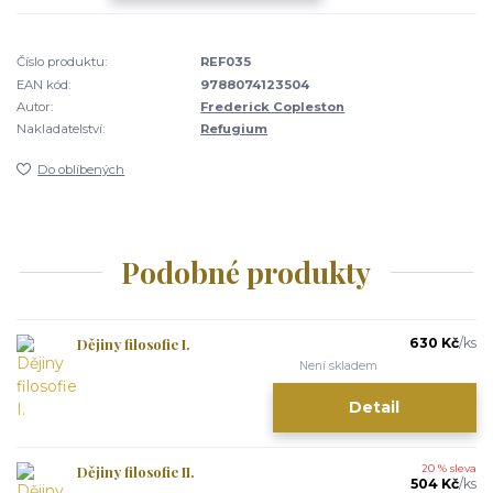
Číslo produktu:
REF035
EAN kód:
9788074123504
Autor:
Frederick Copleston
Nakladatelství:
Refugium
Do oblíbených
Podobné produkty
Dějiny filosofie I.
630 Kč
/
ks
Není skladem
Detail
Dějiny filosofie II.
20 % sleva
504 Kč
/
ks