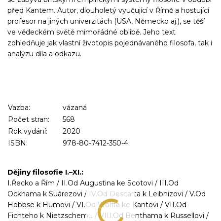
před Kantem. Autor, dlouholetý vyučující v Římě a hostující
profesor na jiných univerzitách (USA, Německo aj.), se těší
ve vědeckém světě mimořádné oblibě. Jeho text
zohledňuje jak vlastní životopis pojednávaného filosofa, tak i
analýzu díla a odkazu.
Vazba:
vázaná
Počet stran:
568
Rok vydání:
2020
ISBN:
978-80-7412-350-4
Dějiny filosofie I.–XI.:
I.Řecko a Řím / II.Od Augustina ke Scotovi / III.Od
Ockhama k Suárezovi / IV.Od Descarta k Leibnizovi / V.Od
Hobbse k Humovi / VI.Od Wolffa ke Kantovi / VII.Od
Fichteho k Nietzschemu / VIII.Od Benthama k Russellovi /