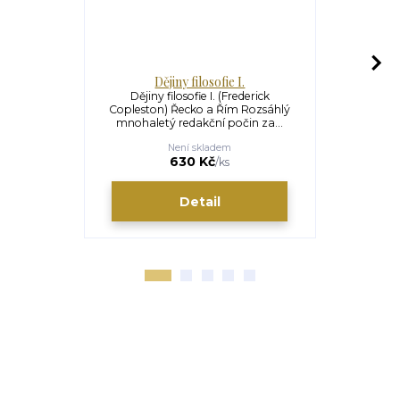
Dějiny filosofie I.
Děj
Dějiny filosofie I. (Frederick
Dějiny f
Copleston) Řecko a Řím Rozsáhlý
Copleston) 
mnohaletý redakční počin za...
Druhý 
Není skladem
Uš
630 Kč
630 Kč
/
ks
Detail