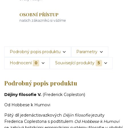
OSOBNÍ PŘÍSTUP
našich zákazníků si vážíme
Podrobný popis produktu
Parametry
Hodnocení
0
Související produkty
5
Podrobný popis produktu
Dějiny filosofie V.
(Frederick Copleston)
Od Hobbese k Humovi
Pátý díl jedenáctisvazkových
Dějin filosofie
jezuity
Frederica Coplestona s podtitulem
Od Hobbese k Humovi
se zabývá britskými empirickými systémy filosofie v období