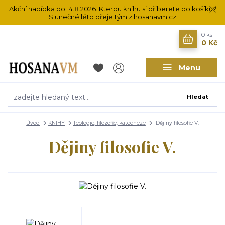
Akční nabídka do 14.8.2026. Kterou knihu si přiberete do košíku?
Slunečné léto přeje tým z hosanavm.cz
0
ks
0 Kč
Menu
Hledat
Úvod
KNIHY
Teologie, filozofie, katecheze
Dějiny filosofie V.
Dějiny filosofie V.