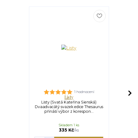
1 hodnocení
Listy
Listy (Svatá Kateřina Sienská)
Exsultet (
Dvaadvacátý svazek edice Thesaurus
liturgie ve
přináší výbor z korespon...
Chvalo
Skladem 1 ks
U
215 Kč
335 Kč
/
ks