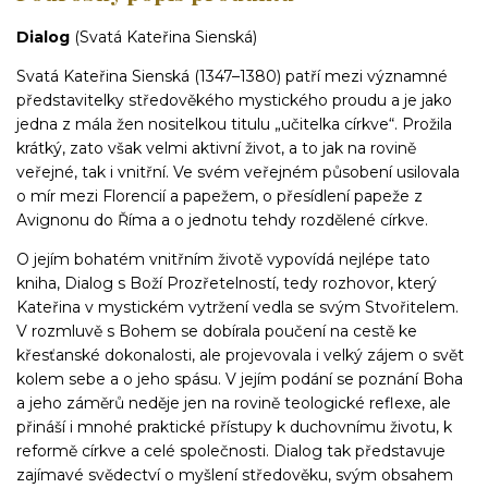
Dialog
(Svatá Kateřina Sienská)
Svatá Kateřina Sienská (1347–1380) patří mezi významné
představitelky středověkého mystického proudu a je jako
jedna z mála žen nositelkou titulu „učitelka církve“. Prožila
krátký, zato však velmi aktivní život, a to jak na rovině
veřejné, tak i vnitřní. Ve svém veřejném působení usilovala
o mír mezi Florencií a papežem, o přesídlení papeže z
Avignonu do Říma a o jednotu tehdy rozdělené církve.
O jejím bohatém vnitřním životě vypovídá nejlépe tato
kniha, Dialog s Boží Prozřetelností, tedy rozhovor, který
Kateřina v mystickém vytržení vedla se svým Stvořitelem.
V rozmluvě s Bohem se dobírala poučení na cestě ke
křesťanské dokonalosti, ale projevovala i velký zájem o svět
kolem sebe a o jeho spásu. V jejím podání se poznání Boha
a jeho záměrů neděje jen na rovině teologické reflexe, ale
přináší i mnohé praktické přístupy k duchovnímu životu, k
reformě církve a celé společnosti. Dialog tak představuje
zajímavé svědectví o myšlení středověku, svým obsahem