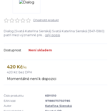
Ohodnotit produkt
Dialog (Svatá Kateřina Sienská) Svatá Kateřina Sienská (1347–1380)
patří mezi významné pře...
celý popis
Dostupnost
Není skladem
420 Kč
/
ks
420 Kč
bez DPH
Momentálně není k dispozici
Číslo produktu:
KRY010
EAN kód:
9788075750785
Autor:
Kateřina Sienská
Nakladatelství:
Krystal OP