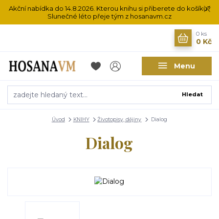
Akční nabídka do 14.8.2026. Kterou knihu si přiberete do košíku?
Slunečné léto přeje tým z hosanavm.cz
0
ks
0 Kč
Menu
Hledat
Úvod
KNIHY
Životopisy, dějiny
Dialog
Dialog