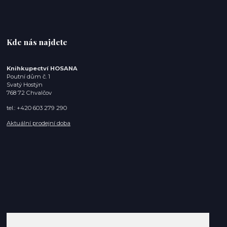
Kde nás najdete
Knihkupectví HOSANA
Poutní dům č. 1
Svatý Hostýn
768 72 Chvalčov
tel.: +420 603 279 290
Aktuální prodejní doba