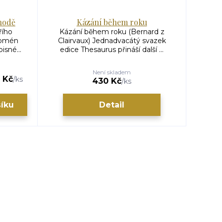
hodě
Kázání během roku
řího
Kázání během roku (Bernard z
nomén
Clairvaux) Jednadvacátý svazek
isné...
edice Thesaurus přináší další ...
Není skladem
 Kč
/
ks
430 Kč
/
ks
šíku
Detail