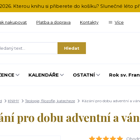
2026. Kterou knihu si přiberete do košíku? Slunečné léto 
ak nakupovat
Platba a doprava
Kontakty
Více
Hledat
ŽENCE
KALENDÁŘE
OSTATNÍ
Rok sv. Fran
d
KNIHY
Teologie, filozofie, katecheze
Kázání pro dobu adventní a ván
ní pro dobu adventní a vá
Ohodno