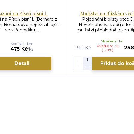
ázání na Píseň písní I.
Mnišství na Blízkém výc
 na Píseň písní I. (Bernard z
Pojednání biblisty otce Ji
x) Bernardovo nejrozsáhlejší a
Novotného SJ sleduje fe
ve středověku ...
mnišství přehledně v zeměp
Skladem 1 ks
Není skladem
Ušetříte 62 Kč
310 Kč
248
475 Kč
/
ks
(- 20 %)
Detail
Přidat do ko