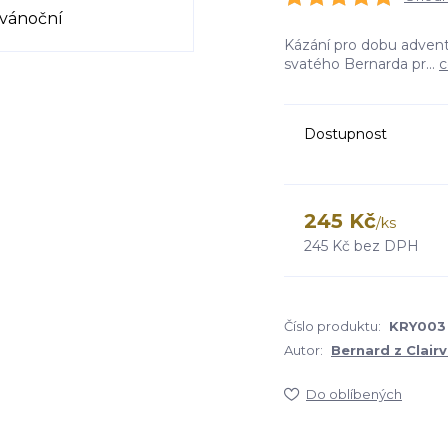
Kázání pro dobu adventn
svatého Bernarda pr...
c
Dostupnost
245 Kč
/
ks
245 Kč
bez DPH
Číslo produktu:
KRY003
Autor:
Bernard z Clair
Do oblíbených