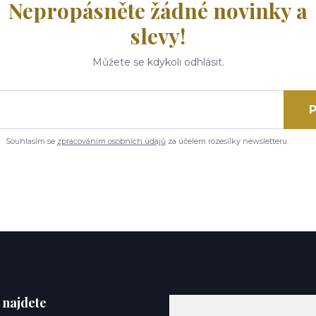
Nepropásněte žádné novinky a
slevy!
Můžete se kdykoli odhlásit.
P
Souhlasím se
zpracováním osobních údajů
za účelem rozesílky newsletteru.
 najdete