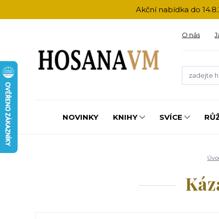
Akční nabídka do 14.8.
O nás
J
NOVINKY
KNIHY
SVÍCE
RŮ
Úvo
Kázá