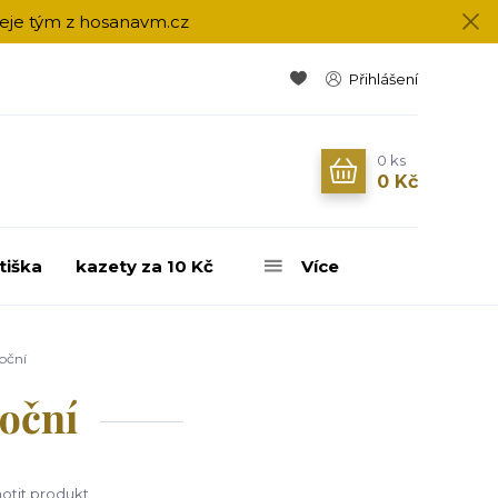
přeje tým z hosanavm.cz
Přihlášení
0
ks
0 Kč
tiška
kazety za 10 Kč
Více
oční
noční
tit produkt