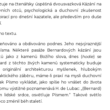
azuje na čtenářsky úspěšná dvousvazková Kázání na
evních otců, psychologická a duchovní zkušenost
irací pro dnešní kazatele, ale především pro duše
.
ho textu.
ceňováno a obdivováno podnes. Jeho nejvýraznější
 Písma. Některé pasáže Bernardových kázání jsou
átů jako z kamenů Božího slova, dnes (
hodie
) se
nard z těchto živých kamenů systematicky buduje
 originální architekturou myšlenek, hlubokým
ktického záběru, máme-li praxí na mysli duchovní
k Písmo vykládat, jako spíše ho vnášet do života
 tomu výstižně poznamenává H. de Lubac: „(Bernard)
m lidské srdce, osvětluje Písmem.“ Takové světlo
co změnil běh staletí.