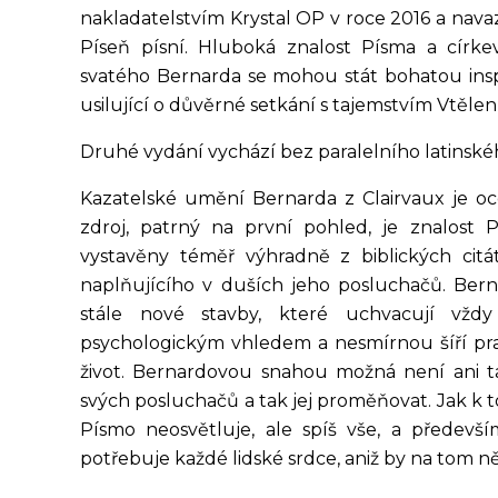
nakladatelstvím Krystal OP v roce 2016 a nav
Píseň písní. Hluboká znalost Písma a círk
svatého Bernarda se mohou stát bohatou insp
usilující o důvěrné setkání s tajemstvím Vtělení
Druhé vydání vychází bez paralelního latinské
Kazatelské umění Bernarda z Clairvaux je o
zdroj, patrný na první pohled, je znalost
vystavěny téměř výhradně z biblických cit
naplňujícího v duších jeho posluchačů. Ber
stále nové stavby, které uchvacují vždy
psychologickým vhledem a nesmírnou šíří pra
život. Bernardovou snahou možná není ani ta
svých posluchačů a tak jej proměňovat. Jak k
Písmo neosvětluje, ale spíš vše, a předevší
potřebuje každé lidské srdce, aniž by na tom ně