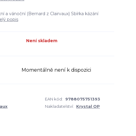
í a vánoční (Bernard z Clairvaux) Sbírka kázání
elý popis
Není skladem
Momentálně není k dispozici
EAN kód:
9788075751393
vaux
Nakladatelství:
Krystal OP