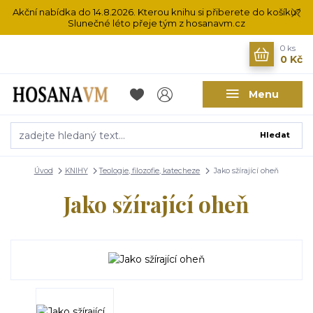
Akční nabídka do 14.8.2026. Kterou knihu si přiberete do košíku?
Slunečné léto přeje tým z hosanavm.cz
0
ks
0 Kč
Menu
Hledat
Úvod
KNIHY
Teologie, filozofie, katecheze
Jako sžírající oheň
Jako sžírající oheň