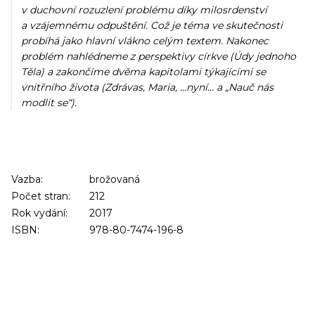
v duchovní rozuzlení problému díky milosrdenství
a vzájemnému odpuštění. Což je téma ve skutečnosti
probíhá jako hlavní vlákno celým textem. Nakonec
problém nahlédneme z perspektivy církve (Údy jednoho
Těla) a zakončíme dvěma kapitolami týkajícími se
vnitřního života (Zdrávas, Maria, …nyní… a „Nauč nás
modlit se“).
Vazba:
brožovaná
Počet stran:
212
Rok vydání:
2017
ISBN:
978-80-7474-196-8