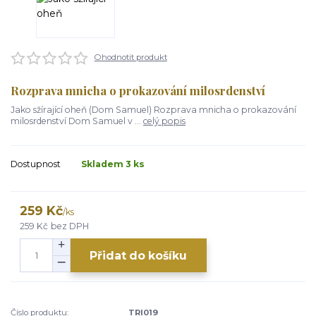
Ohodnotit produkt
Rozprava mnicha o prokazování milosrdenství
Jako sžírající oheň (Dom Samuel) Rozprava mnicha o prokazování
milosrdenství Dom Samuel v ...
celý popis
Dostupnost
Skladem 3 ks
259 Kč
/
ks
259 Kč
bez DPH
Přidat do košíku
Číslo produktu:
TRI019