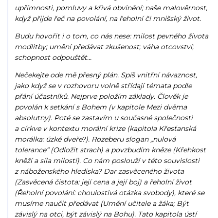
upřímnosti, pomluvy a křivá obvinění; naše malověrnost,
když přijde řeč na povolání, na řeholní či mnišský život.
Budu hovořit i o tom, co nás nese: milost pevného života
modlitby; umění předávat zkušenost; váha otcovství;
schopnost odpouštět...
Nečekejte ode mě přesný plán. Spíš vnitřní návaznost,
jako když se v rozhovoru volně střídají témata podle
přání účastníků. Nejprve položím základy. Člověk je
povolán k setkání s Bohem (v kapitole Mezi dvěma
absolutny). Poté se zastavím u současné společnosti
a církve v kontextu morální krize (kapitola Křesťanská
morálka: úzké dveře?). Rozeberu slogan „nulová
tolerance“ (Odložit strach) a povzbudím kněze (Křehkost
kněží a síla milosti). Co nám poslouží v této souvislosti
z náboženského hlediska? Dar zasvěceného života
(Zasvěcená čistota: její cena a její boj) a řeholní život
(Řeholní povolání: choulostivá otázka svobody), které se
musíme naučit předávat (Umění učitele a žáka; Být
závislý na otci, být závislý na Bohu). Tato kapitola ústí