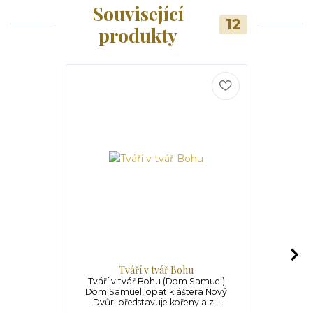
Související
12
produkty
Tváří v tvář Bohu
Synové s
Tváří v tvář Bohu (Dom Samuel)
Synové svět
Dom Samuel, opat kláštera Nový
Samuel) Roz
Dvůr, představuje kořeny a z...
v prot