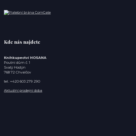
Kde nás najdete
Knihkupectví HOSANA
Poutní dům č. 1
Svatý Hostýn
768 72 Chvalčov
tel.: +420 603 279 290
Aktuální prodejní doba