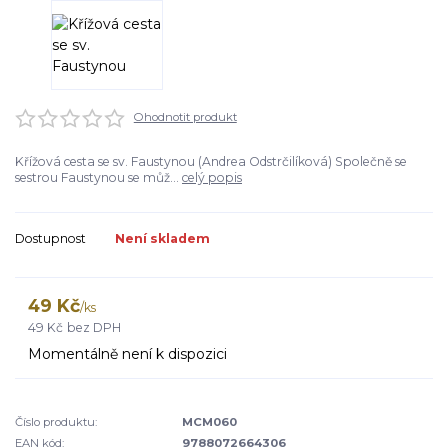
Ohodnotit produkt
Křížová cesta se sv. Faustynou (Andrea Odstrčilíková) Společně se
sestrou Faustynou se můž...
celý popis
Dostupnost
Není skladem
49 Kč
/
ks
49 Kč
bez DPH
Momentálně není k dispozici
Číslo produktu:
MCM060
EAN kód:
9788072664306