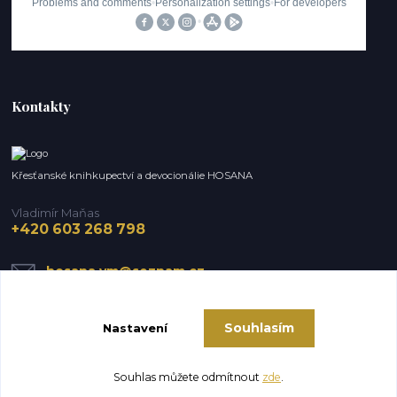
Kontakty
Křesťanské knihkupectví a devocionálie HOSANA
Vladimír Maňas
+420 603 268 798
hosana.vm@seznam.cz
Souhlasím
Nastavení
Souhlas můžete odmítnout
zde
.
Vytvořeno na
Eshop-rychle.cz