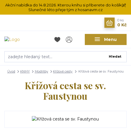
Akční nabídka do 14.8.2026. Kterou knihu si přiberete do košíku?
Slunečné léto přeje tým z hosanavm.cz
0
ks
0 Kč
Menu
Hledat
Úvod
KNIHY
Modlitby
Křížové cesty
Křížová cesta se sv. Faustynou
Křížová cesta se sv.
Faustynou