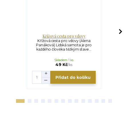
Křížová cesta pro vdovy
Křížová 
Křížová cesta pro vdovy (Alena
Křížová ces
Panáková) Lidská samota je pro
Mátiková F
každého člověka těžkým stave...
chce do
Skladem 1 ks
S
49 Kč
/
ks
Přidat do košíku