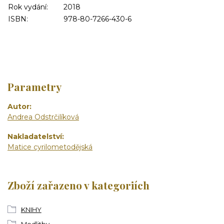
Rok vydání:
2018
ISBN:
978-80-7266-430-6
Parametry
Autor
Andrea Odstrčilíková
Nakladatelství
Matice cyrilometodějská
Zboží zařazeno v kategoriích
KNIHY
Modlitby