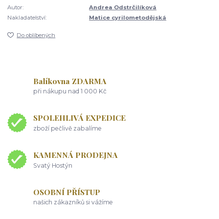
Autor:
Andrea Odstrčilíková
Nakladatelství:
Matice cyrilometodějská
Do oblíbených
Balíkovna ZDARMA
při nákupu nad 1 000 Kč
SPOLEHLIVÁ EXPEDICE
zboží pečlivě zabalíme
KAMENNÁ PRODEJNA
Svatý Hostýn
OSOBNÍ PŘÍSTUP
našich zákazníků si vážíme