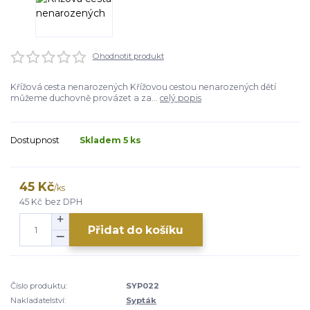
Ohodnotit produkt
Křížová cesta nenarozených Křížovou cestou nenarozených dětí
můžeme duchovně provázet a za...
celý popis
Dostupnost
Skladem 5 ks
45 Kč
/
ks
45 Kč
bez DPH
Přidat do košíku
Číslo produktu:
SYP022
Nakladatelství:
Sypták