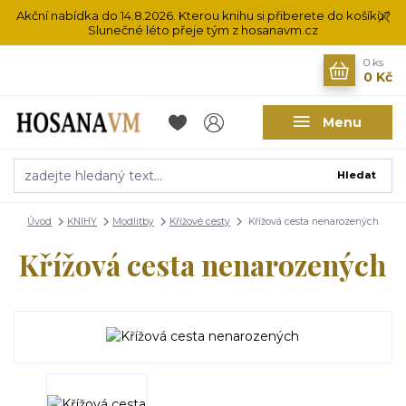
Akční nabídka do 14.8.2026. Kterou knihu si přiberete do košíku?
Slunečné léto přeje tým z hosanavm.cz
0
ks
0 Kč
Menu
Hledat
Úvod
KNIHY
Modlitby
Křížové cesty
Křížová cesta nenarozených
Křížová cesta nenarozených