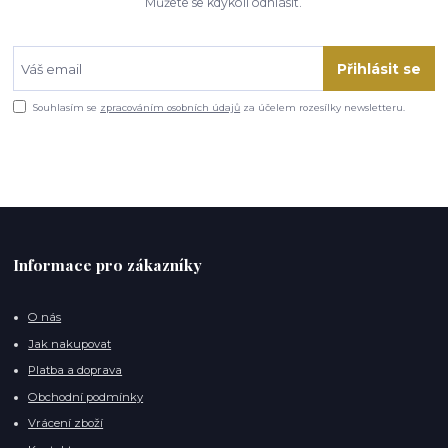
Můžete se kdykoli odhlásit.
Přihlásit se
Souhlasím se
zpracováním osobních údajů
za účelem rozesílky newsletteru.
Informace pro zákazníky
O nás
Jak nakupovat
Platba a doprava
Obchodní podmínky
Vrácení zboží