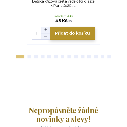
Dětská křížová cesta vede děti k lásce
cesta 
k Pánu Ježíši. ...
Teologick
Skladem 4 ks
45 Kč
/
ks
Přidat do košíku
Nepropásněte žádné
novinky a slevy!