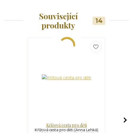
Související
14
produkty
Křížová cesta pro děti
Křížová 
Křížová cesta pro děti (Anna Lehká)
Křížová cest