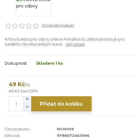
Ohodnotit produkt
Křížová cesta pro vdovy (Alena Panáková) Lidská samota je pro
každého člověka těžkým stave...
celý popis
Dostupnost
Skladem 1 ks
49 Kč
/
ks
49 Kč
bez DPH
Přidat do košíku
Číslo produktu:
MCM059
EAN kód:
9788072663996