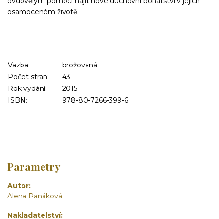
ovdovělým pomoci najít nov
é duchovní bohatství v jejich
osamoceném životě.
Vazba:
brožovaná
Počet stran:
43
Rok vydání:
2015
ISBN:
978-80-7266-399-6
Parametry
Autor
Alena Panáková
Nakladatelství