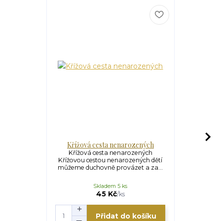
Křížová cesta nenarozených
Křížová c
Křížová cesta nenarozených
Křížová c
Křížovou cestou nenarozených dětí
(Mychajlo I
můžeme duchovně provázet a za...
ukonče
Skladem 5 ks
45 Kč
/
ks
Přidat do košíku