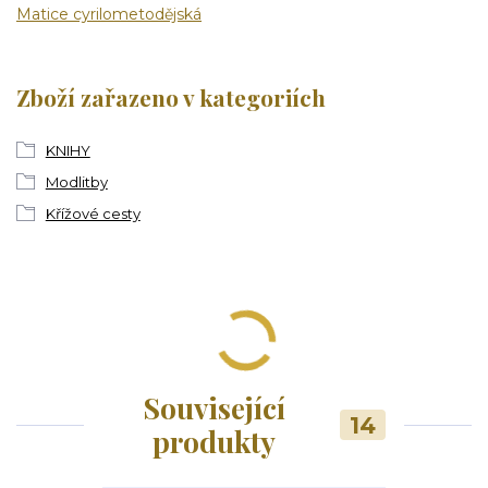
Matice cyrilometodějská
Zboží zařazeno v kategoriích
KNIHY
Modlitby
Křížové cesty
Související
14
produkty