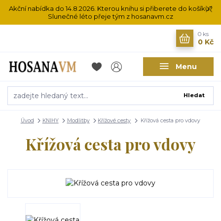
Akční nabídka do 14.8.2026. Kterou knihu si přiberete do košíku?
Slunečné léto přeje tým z hosanavm.cz
0
ks
0 Kč
Menu
Hledat
Úvod
KNIHY
Modlitby
Křížové cesty
Křížová cesta pro vdovy
Křížová cesta pro vdovy