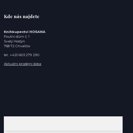
Kde nás najdete
Knihkupectví HOSANA
Poutní dům č. 1
Svatý Hostýn
768 72 Chvalčov
tel.: +420 603 279 290
Aktuální prodejní doba