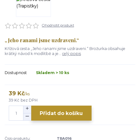
Ohodnotit produkt
„Jeho ranami jsme uzdraveni.“
Křížová cesta „Jeho ranami jsme uzdraveni.“ Brožurka obsahuje
krátký návod k modlitbě a je...
celý popis
Dostupnost
Skladem > 10 ks
39 Kč
/
ks
39 Kč
bez DPH
Přidat do košíku
Číslo produktu:
TRA016