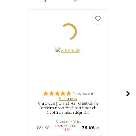
1 hodnocení
Via crucis
S Mari
Via crucis (Tomáš Halík) Setkání s
S Marií n
Ježíšem na křížové cestě našich
křížové 
životů a našich dějin J...
Ježíšovo u
Skladem > 10 ks
Ušetříte 13 Kč
89 Kč
76 Kč
/
ks
(- 15 %)