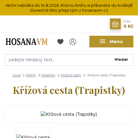
Akční nabídka do 14.8.2026. Kterou knihu si přiberete do košíku?
Slunečné léto přeje tým z hosanavm.cz
0
ks
0 Kč
Menu
Hledat
Úvod
KNIHY
Modlitby
Křížové cesty
Křížová cesta (Trapistky)
Křížová cesta (Trapistky)