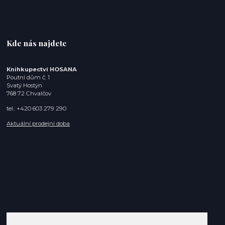
Kde nás najdete
Knihkupectví HOSANA
Poutní dům č. 1
Svatý Hostýn
768 72 Chvalčov
tel.: +420 603 279 290
Aktuální prodejní doba