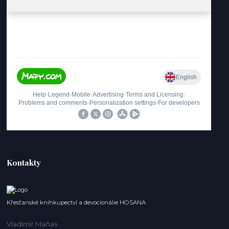
Kontakty
Křesťanské knihkupectví a devocionálie HOSANA
Vladimír Maňas