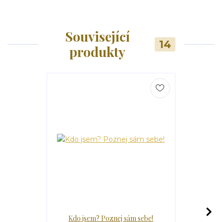
Související
14
produkty
Kdo jsem? Poznej sám sebe!
Křes