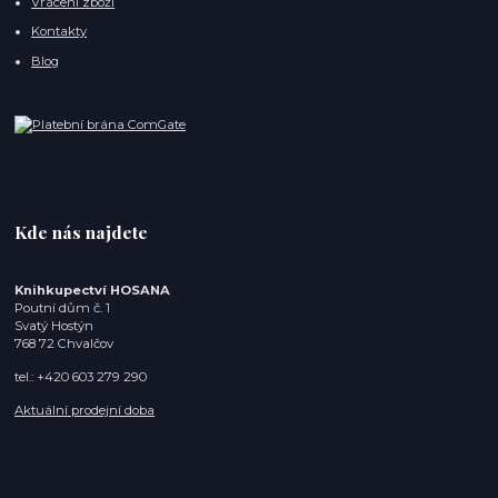
Vrácení zboží
Kontakty
Blog
Kde nás najdete
Knihkupectví HOSANA
Poutní dům č. 1
Svatý Hostýn
768 72 Chvalčov
tel.: +420 603 279 290
Aktuální prodejní doba