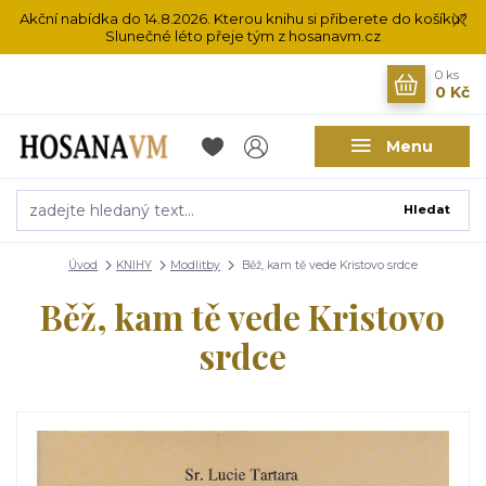
Akční nabídka do 14.8.2026. Kterou knihu si přiberete do košíku?
Slunečné léto přeje tým z hosanavm.cz
0
ks
0 Kč
Menu
Hledat
Úvod
KNIHY
Modlitby
Běž, kam tě vede Kristovo srdce
Běž, kam tě vede Kristovo
srdce