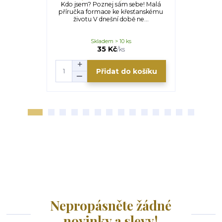
Kdo jsem? Poznej sám sebe! Malá
Křesťansk
příručka formace ke křesťanskému
modlitba je
životu V dnešní době ne...
Bohem a
Skladem > 10 ks
S
35 Kč
/
ks
Přidat do košíku
Nepropásněte žádné
novinky a slevy!