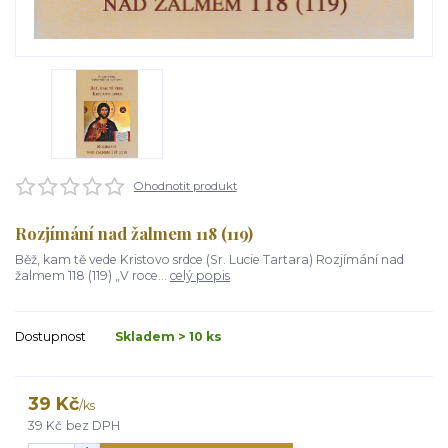
Ohodnotit produkt
Rozjímání nad žalmem 118 (119)
Běž, kam tě vede Kristovo srdce (Sr. Lucie Tartara) Rozjímání nad
žalmem 118 (119) „V roce...
celý popis
Dostupnost
Skladem > 10 ks
39 Kč
/
ks
39 Kč
bez DPH