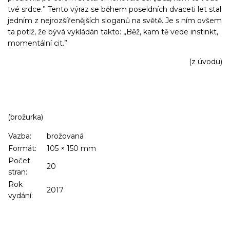
tvé srdce.” Tento výraz se během poseldních dvaceti let stal
jedním z nejrozšířenějších sloganů na světě. Je s ním ovšem
ta potíž, že bývá vykládán takto: „Běž, kam tě vede instinkt,
momentální cit.”
(z úvodu)
(brožurka)
Vazba:
brožovaná
Formát:
105
×
150
mm
Počet
20
stran:
Rok
2017
vydání: