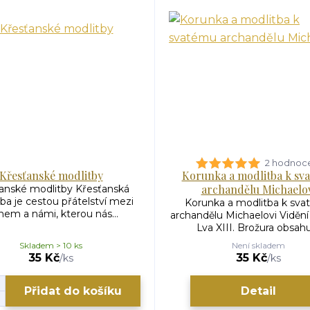
2 hodnoc
Křesťanské modlitby
Korunka a modlitba k sv
archandělu Michaelo
anské modlitby Křesťanská
ba je cestou přátelství mezi
Korunka a modlitba k sv
em a námi, kterou nás...
archandělu Michaelovi Viděn
Lva XIII. Brožura obsahuj
Skladem > 10 ks
Není skladem
35 Kč
35 Kč
/
ks
/
ks
Přidat do košíku
Detail