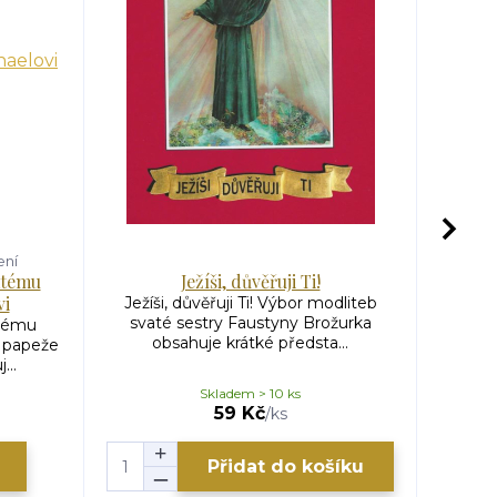
ení
atému
Ježíši, důvěřuji Ti!
Kří
vi
Ježíši, důvěřuji Ti! Výbor modliteb
Křížov
svaté sestry Faustyny Brožurka
c
atému
obsahuje krátké předsta...
Teo
í papeže
...
Skladem > 10 ks
59 Kč
/
ks
Přidat do košíku