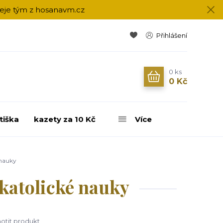
přeje tým z hosanavm.cz
Přihlášení
0
ks
0 Kč
tiška
kazety za 10 Kč
Více
 nauky
 katolické nauky
tit produkt