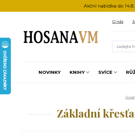
Akční nabídka do 14.8.
O nás
J
NOVINKY
KNIHY
SVÍCE
RŮ
Úvod
Základní křesťa