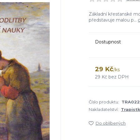
Základní křesťanské mo
představuje malou p...
c
Dostupnost
29 Kč
/
ks
29 Kč
bez DPH
Číslo produktu:
TRA022
Nakladatelství:
Trapist
Do oblíbených