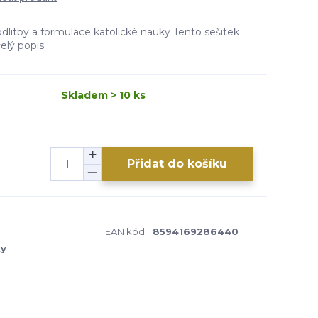
dlitby a formulace katolické nauky Tento sešitek
elý popis
Skladem > 10 ks
Přidat do košíku
EAN kód:
8594169286440
ky