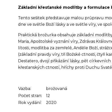
Základní křesťanské modlitby a formulace 
Tento sešitek představuje malou průpravu mod
dne ve světle Boží lásky a ve světle víry, ve spo
Praktická brožurka obsahuje základní modlitby 
Maria, Apoštolské vyznání víry, Zdrávas Králov
lítosti, modlitba za zemřelé, Anděle Boží, strá
(základní pravdy víry, tři Božské ctnosti, čtyři ka
Destatero, dvojí přikázání lásky, pět církevníc
křesťanských ctností, hříchy proti Duchu Svatém
Vazba:
brožovaná
Počet stran:
12
Rok vydání:
2020