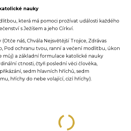
katolické nauky
litbou, která má pomoci prožívat události každého
lečenství s Ježíšem a jeho Církví.
(Otče náš, Chvála Nejsvětější Trojice, Zdrávas
no, Pod ochranu tvou, ranní a večení modlitbu, úkon
žce můj) a základní formulace katolické nauky
rdinální ctnosti, čtyři poslední věci člověka,
h přikázání, sedm hlavních hříchů, sedm
u, hříchy do nebe volající, cizí hříchy).