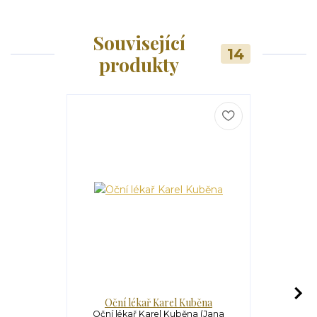
Související
14
produkty
Oční lékař Karel Kuběna
Raduj se, k
Oční lékař Karel Kuběna (Jana