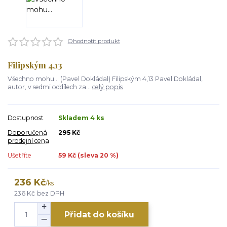
Ohodnotit produkt
Filipským 4,13
Všechno mohu... (Pavel Dokládal) Filipským 4,13 Pavel Dokládal,
autor, v sedmi oddílech za...
celý popis
Dostupnost
Skladem 4 ks
Doporučená
295 Kč
prodejní cena
Ušetříte
59 Kč (sleva
20
%)
236 Kč
/
ks
236 Kč
bez DPH
Přidat do košíku