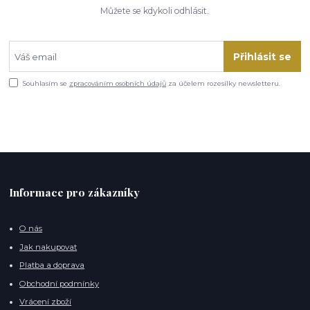
Můžete se kdykoli odhlásit.
Přihlásit se
Souhlasím se
zpracováním osobních údajů
za účelem rozesílky newsletteru.
Informace pro zákazníky
O nás
Jak nakupovat
Platba a doprava
Obchodní podmínky
Vrácení zboží