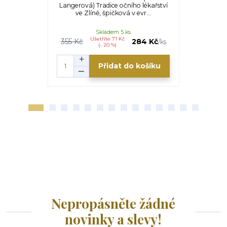
Langerová) Tradice očního lékařství
Raduj se, k
ve Zlíně, špičková v evr...
štěbetat
vzpomín
Skladem 5 ks
Ušetříte 71 Kč
U
355 Kč
284 Kč
455 Kč
/
ks
(- 20 %)
Přidat do košíku
Nepropásněte žádné
novinky a slevy!