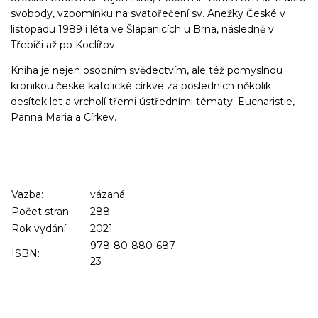
svobody, vzpomínku na svatořečení sv. Anežky České v
listopadu 1989 i léta ve Šlapanicích u Brna, následně v
Třebíči až po Koclířov.
Kniha je nejen osobním svědectvím, ale též pomyslnou
kronikou české katolické církve za posledních několik
desítek let a vrcholí třemi ústředními tématy: Eucharistie,
Panna Maria a Církev.
Vazba:
vázaná
Počet stran:
288
Rok vydání:
2021
978-80-880-687-
ISBN:
23