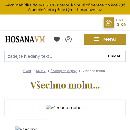
Akční nabídka do 14.8.2026. Kterou knihu si přiberete do košíku?
Slunečné léto přeje tým z hosanavm.cz
0
ks
0 Kč
Menu
Hledat
Úvod
KNIHY
Životopisy, dějiny
Všechno mohu...
Všechno mohu...