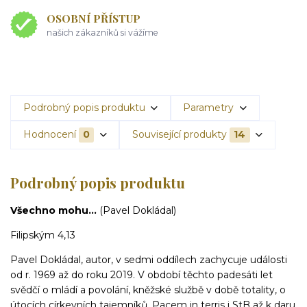
OSOBNÍ PŘÍSTUP
našich zákazníků si vážíme
Podrobný popis produktu
Parametry
Hodnocení
0
Související produkty
14
Podrobný popis produktu
Všechno mohu...
(Pavel Dokládal)
Filipským 4,13
Pavel Dokládal, autor, v sedmi oddílech zachycuje události
od r. 1969 až do roku 2019. V období těchto padesáti let
svědčí o mládí a povolání, kněžské službě v době totality, o
útocích církevních tajemníků, Pacem in terris i StB až k daru