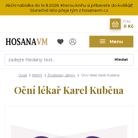
Akční nabídka do 14.8.2026. Kterou knihu si přiberete do košíku?
Slunečné léto přeje tým z hosanavm.cz
0
ks
0 Kč
Menu
Hledat
Úvod
KNIHY
Životopisy, dějiny
Oční lékař Karel Kuběna
Oční lékař Karel Kuběna