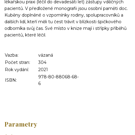
lékařskou praxi (léčil do devadesáti let) zástupy vděčných
pacientů. V předložené monografii jsou osobní paměti doc.
Kuběny doplněné o vzpomínky rodiny, spolupracovníků a
dalších lidí, kteří měli tu čest trávit v blízkosti špičkového
odborníka svůj čas. Své místo v knize mají
i střípky příběhů
pacientů, které léčil.
Vazba:
vázaná
Počet stran:
304
Rok vydání:
2021
978-80-88068-68-
ISBN:
6
Parametry