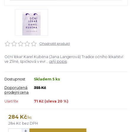
Ohodnotit produkt
Oční lékař Karel Kuběna (Jana Langerová) Tradice očního lékařství
ve Zlíně, špičková v evr...
celý popis
Dostupnost
Skladem 5 ks
Doporučená
355 Kč
prodejní cena
Ušetříte
71 Kč (sleva
20
%)
284 Kč
/
ks
284 Kč
bez DPH