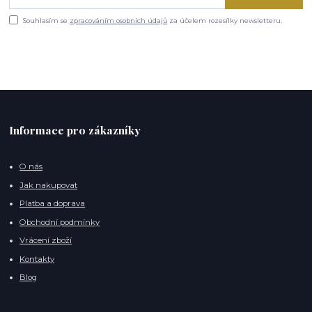
Souhlasím se
zpracováním osobních údajů
za účelem rozesílky newsletteru.
Informace pro zákazníky
O nás
Jak nakupovat
Platba a doprava
Obchodní podmínky
Vrácení zboží
Kontakty
Blog