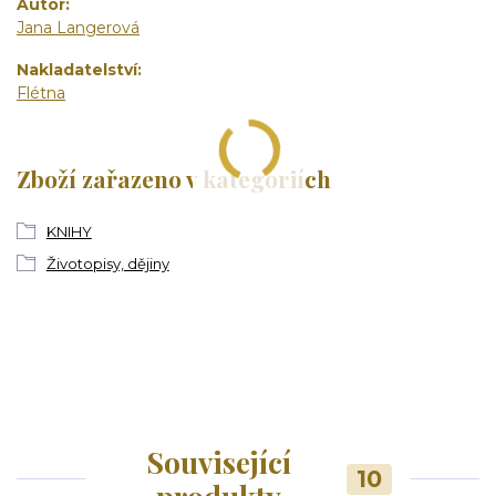
Autor
Jana Langerová
Nakladatelství
Flétna
Zboží zařazeno v kategoriích
KNIHY
Životopisy, dějiny
Související
10