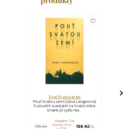
produkty
Pouť Svatou zemí
Hlas
Pouť Svatou zemí (Jana Langerová)
Hlas, který
O poutích a cestách na Svatá místa
Předložený t
Izraele již vyšlo nes...
prom
Skladem 7 ks
Ušetříte 39 Kč
195 Kč
156 Kč
/
ks
(- 20 %)