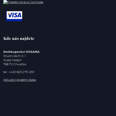
Kde nás najdete
Knihkupectví HOSANA
Poutní dům č. 1
Svatý Hostýn
768 72 Chvalčov
tel.: +420 603 279 290
Aktuální prodejní doba