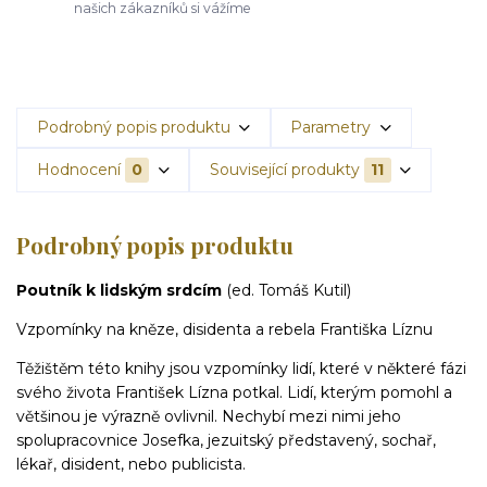
našich zákazníků si vážíme
Podrobný popis produktu
Parametry
Hodnocení
0
Související produkty
11
Podrobný popis produktu
Poutník k lidským srdcím
(ed. Tomáš Kutil)
Vzpomínky na kněze, disidenta a rebela Františka Líznu
Těžištěm této knihy jsou vzpomínky lidí, které v některé fázi
svého života František Lízna potkal. Lidí, kterým pomohl a
většinou je výrazně ovlivnil. Nechybí mezi nimi jeho
spolupracovnice Josefka, jezuitský představený, sochař,
lékař, disident, nebo publicista.