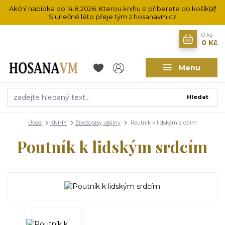
Akční nabídka do 14.8.2026. Kterou knihu si přiberete do košíku?
Slunečné léto přeje tým z hosanavm.cz
0
ks
0 Kč
Menu
Hledat
Úvod
KNIHY
Životopisy, dějiny
Poutník k lidským srdcím
Poutník k lidským srdcím