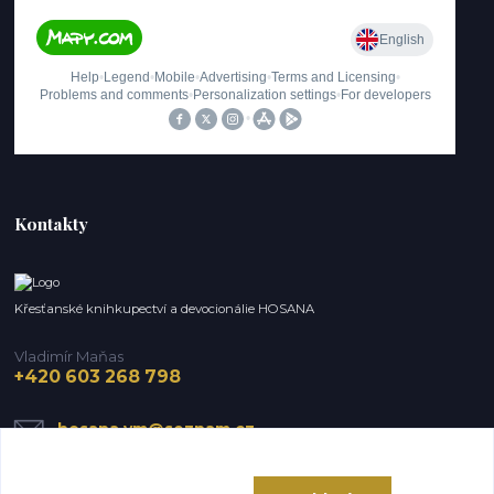
Kontakty
Křesťanské knihkupectví a devocionálie HOSANA
Vladimír Maňas
+420 603 268 798
hosana.vm@seznam.cz