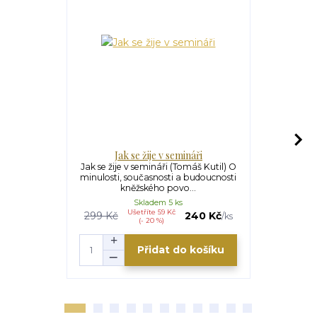
Jak se žije v semináři
Vš
Jak se žije v semináři (Tomáš Kutil) O
Všechno mo
minulosti, současnosti a budoucnosti
Filipským 4,
kněžského povo...
v se
Skladem 5 ks
Ušetříte 59 Kč
U
299 Kč
240 Kč
295 Kč
/
ks
(- 20 %)
Přidat do košíku