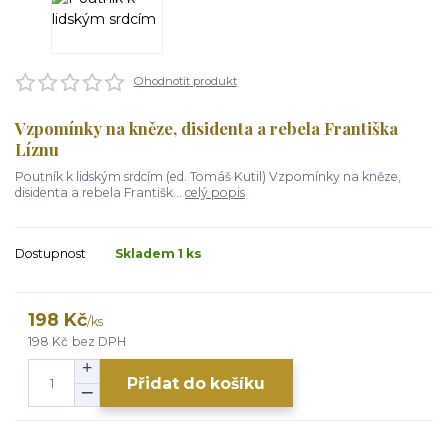
Ohodnotit produkt
Vzpomínky na kněze, disidenta a rebela Františka
Líznu
Poutník k lidským srdcím (ed. Tomáš Kutil) Vzpomínky na kněze,
disidenta a rebela Františk...
celý popis
Dostupnost
Skladem 1 ks
198 Kč
/
ks
198 Kč
bez DPH
Přidat do košíku