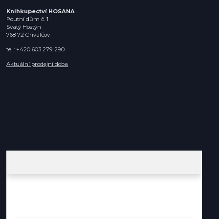
Knihkupectví HOSANA
Poutní dům č. 1
Svatý Hostýn
768 72 Chvalčov
tel.: +420 603 279 290
Aktuální prodejní doba