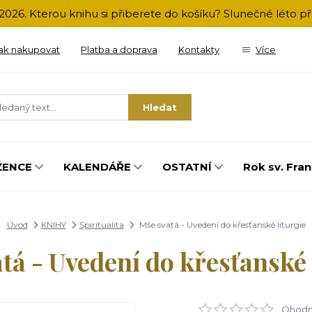
2026. Kterou knihu si přiberete do košíku? Slunečné léto 
ak nakupovat
Platba a doprava
Kontakty
Více
Hledat
ŽENCE
KALENDÁŘE
OSTATNÍ
Rok sv. Fran
Úvod
KNIHY
Spiritualita
Mše svatá - Uvedení do křesťanské liturgie
tá - Uvedení do křesťanské 
Ohodno