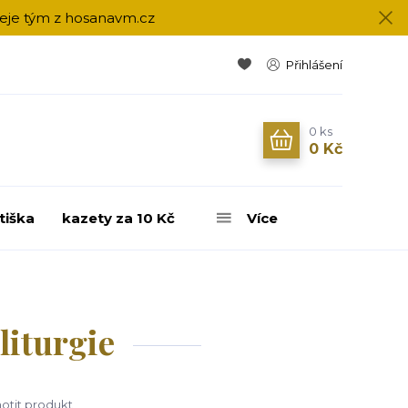
přeje tým z hosanavm.cz
Přihlášení
0
ks
0 Kč
tiška
kazety za 10 Kč
Více
liturgie
tit produkt