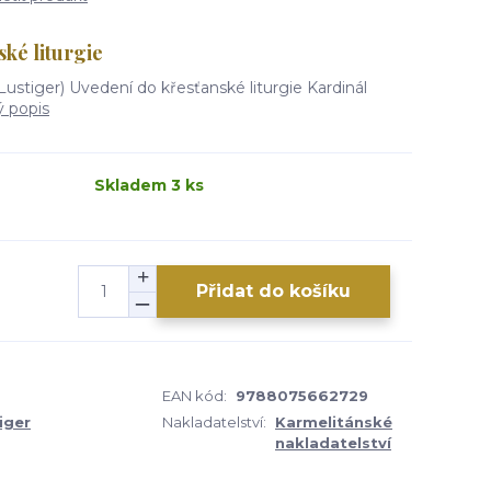
ké liturgie
ustiger) Uvedení do křesťanské liturgie Kardinál
ý popis
Skladem 3 ks
Přidat do košíku
EAN kód:
9788075662729
iger
Nakladatelství:
Karmelitánské
nakladatelství