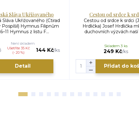
ská Sláva Ukřižovaného
Cestou od srdce k srd
 Sláva Ukřižovaného (Ctirad
Cestou od srdce k srdci (
v Pospíšil) Hymnus Filipnům
Hrdlička) Josef Hrdlička ml
,6–11 Hymnus z listu F...
duchovních výzvách naší d
Není skladem
Skladem 3 ks
Ušetříte 35 Kč
č
144 Kč
/
ks
249 Kč
/
ks
(- 20 %)
Detail
Přidat do ko