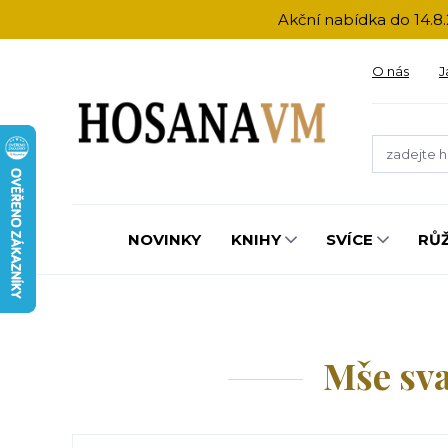
Akční nabídka do 14.8.
O nás
J
NOVINKY
KNIHY
SVÍCE
RŮ
Mše sva