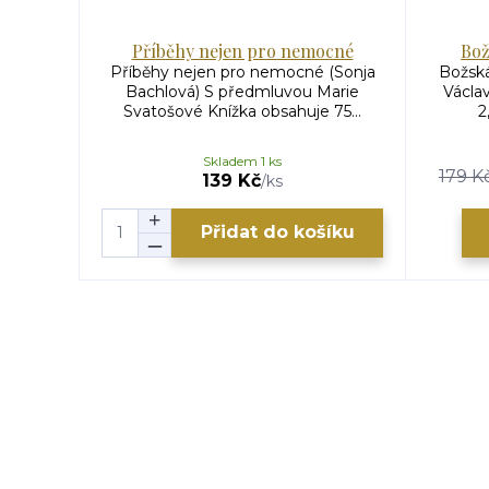
Příběhy nejen pro nemocné
Bož
Příběhy nejen pro nemocné (Sonja
Božská
Bachlová) S předmluvou Marie
Václa
Svatošové Knížka obsahuje 75...
2
Skladem 1 ks
179 K
139 Kč
/
ks
Přidat do košíku