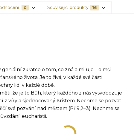
odnocení
Související produkty
0
16
geniální zkratce o tom, co zná a miluje – o mši
nského života. Je to živá, v každé své části
chny lidi v každé době.
paměti, že je to Bůh, který každého z nás vysvobozuje
žijící z víry a sjednocovaný Kristem. Nechme se pozvat
 křičí své pozvání nad městem (Př 9,2–3). Nechme se
vzdání: eucharistii.