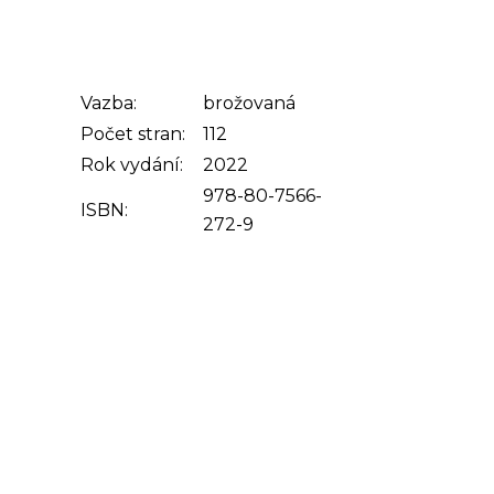
Vazba:
brožovaná
Počet stran:
112
Rok vydání:
2022
978-80-7566-
ISBN:
272-9