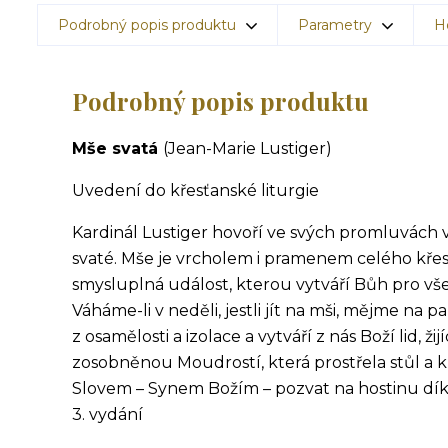
Podrobný popis produktu
Parametry
H
Podrobný popis produktu
Mše svatá
(Jean-Marie Lustiger)
Uvedení do křesťanské liturgie
Kardinál Lustiger hovoří ve svých promluvách v 
svaté. Mše je vrcholem i pramenem celého křesťa
smysluplná událost, kterou vytváří Bůh pro vše
Váháme-li v neděli, jestli jít na mši, mějme na 
z osamělosti a izolace a vytváří z nás Boží lid, 
zosobněnou Moudrostí, kter
á prostřela stůl a
Slovem – Synem Božím – pozvat na hostinu díků
3. vydání