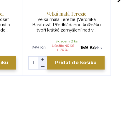
ci
Velká malá Terezie
Josef
Velká malá Terezie (Veronika
Proměn
uví o
Barátová) Předkládanou knížečku
udrž
o...
tvoří krátká zamyšlení nad v...
záp
Skladem 2 ks
Ušetříte 40 Kč
199 Kč
159 Kč
/
ks
(- 20 %)
šíku
Přidat do košíku