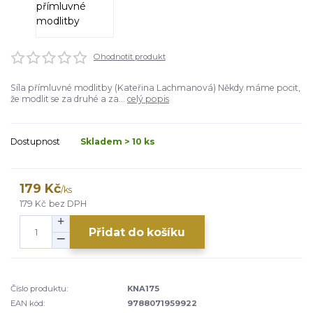
Ohodnotit produkt
Síla přímluvné modlitby (Kateřina Lachmanová) Někdy máme pocit,
že modlit se za druhé a za...
celý popis
Dostupnost
Skladem > 10 ks
179 Kč
/
ks
179 Kč
bez DPH
Přidat do košíku
Číslo produktu:
KNA175
EAN kód:
9788071959922