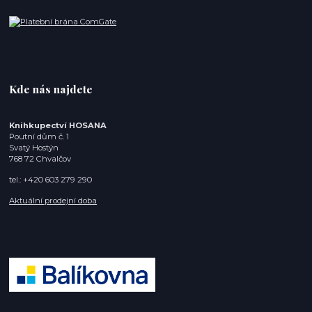
Kde nás najdete
Knihkupectví HOSANA
Poutní dům č. 1
Svatý Hostýn
768 72 Chvalčov
tel.: +420 603 279 290
Aktuální prodejní doba