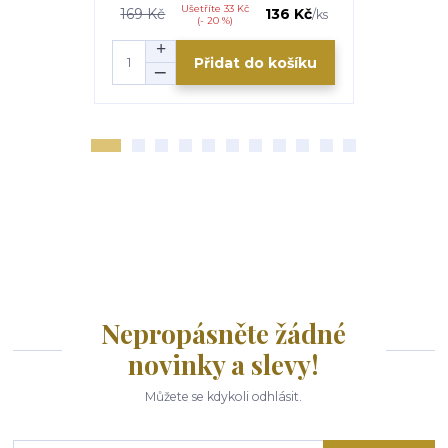
Ušetříte 33 Kč
U
169 Kč
136 Kč
219 Kč
/
ks
(- 20 %)
Přidat do košíku
Nepropásněte žádné
novinky a slevy!
Můžete se kdykoli odhlásit.