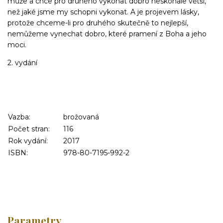
může a chce pro druhého vykonat dobro neskonale větší,
než jaké jsme my schopni vykonat. A je projevem lásky,
protože chceme-li pro druhého skutečně to nejlepší,
nemůžeme vynechat dobro, které pramení z Boha a jeho
moci.
2. vydání
Vazba:
brožovaná
Počet stran:
116
Rok vydání:
2017
ISBN:
978-80-7195-992-2
Parametry