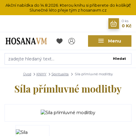
Akční nabídka do 14.8.2026. Kterou knihu si přiberete do košíku?
Slunečné léto přeje tým z hosanavm.cz
0
ks
0 Kč
Menu
Hledat
Úvod
KNIHY
Spiritualita
Síla přímluvné modlitby
Síla přímluvné modlitby