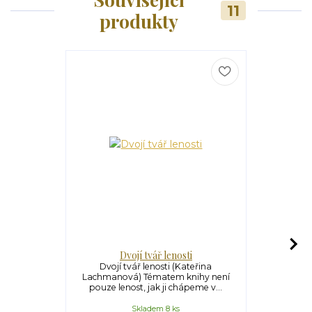
11
produkty
Dvojí tvář lenosti
Vězen
Dvojí tvář lenosti (Kateřina
Vězení s k
Lachmanová) Tématem knihy není
Lachmanov
pouze lenost, jak ji chápeme v...
duchovní
Skladem 8 ks