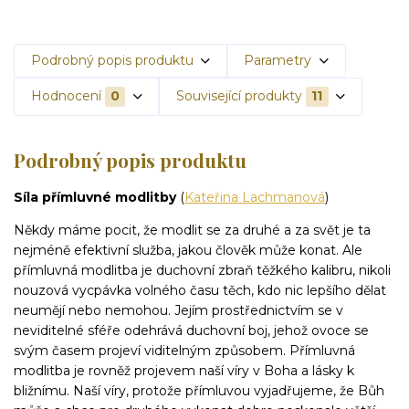
Podrobný popis produktu
Parametry
Hodnocení
0
Související produkty
11
Podrobný popis produktu
Síla přímluvné modlitby
(
Kateřina Lachmanová
)
Někdy máme pocit, že modlit se za druhé a za svět je ta
nejméně efektivní služba, jakou člověk může konat. Ale
přímluvná modlitba je duchovní zbraň těžkého kalibru, nikoli
nouzová vycpávka volného času těch, kdo nic lepšího dělat
neumějí nebo nemohou. Jejím prostřednictvím se v
neviditelné sféře odehrává duchovní boj, jehož ovoce se
svým časem projeví viditelným způsobem. Přímluvná
modlitba je rovněž projevem naší víry v Boha a lásky k
bližnímu. Naší víry, protože přímluvou vyjadřujeme, že Bůh