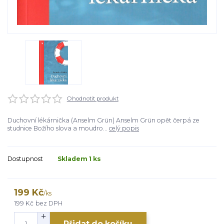
Ohodnotit produkt
Duchovní lékárnička (Anselm Grün) Anselm Grün opět čerpá ze
studnice Božího slova a moudro...
celý popis
Dostupnost
Skladem 1 ks
199 Kč
/
ks
199 Kč
bez DPH
Přidat do košíku