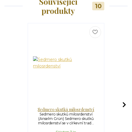
Související
10
produkty
Sedmero skutků milosrdenství
Ot
Sedmero skutků milosrdenství
Otče, odp
(Anselm Grün) Sedmero skutků
Sedm Ježíšov
milosrdenství se v církevní trad...
v posl