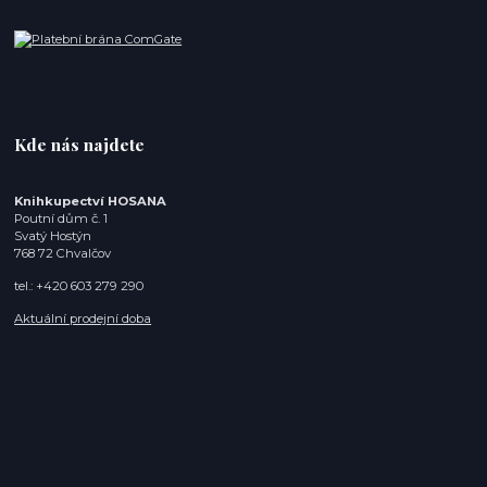
Kde nás najdete
Knihkupectví HOSANA
Poutní dům č. 1
Svatý Hostýn
768 72 Chvalčov
tel.: +420 603 279 290
Aktuální prodejní doba