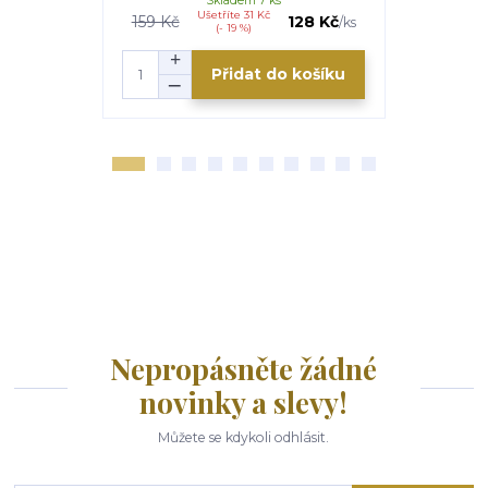
Skladem 7 ks
Ušetříte 31 Kč
U
159 Kč
128 Kč
199 Kč
/
ks
(- 19 %)
Přidat do košíku
Nepropásněte žádné
novinky a slevy!
Můžete se kdykoli odhlásit.