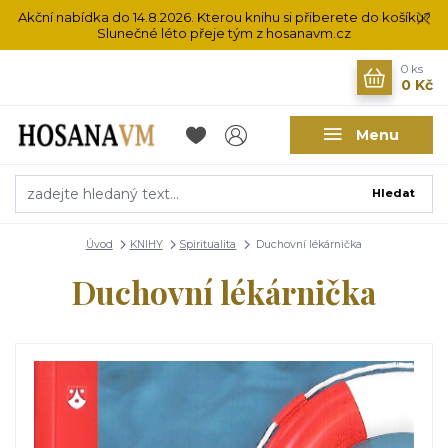
Akční nabídka do 14.8.2026. Kterou knihu si přiberete do košíku?
Slunečné léto přeje tým z hosanavm.cz
0
ks
0 Kč
Menu
Hledat
Úvod
KNIHY
Spiritualita
Duchovní lékárnička
Duchovní lékárnička