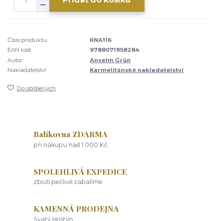
Číslo produktu:
KNA116
EAN kód:
9788071958284
Autor:
Anselm Grün
Nakladatelství:
Karmelitánské nakladatelství
Do oblíbených
Balíkovna ZDARMA
při nákupu nad 1 000 Kč
SPOLEHLIVÁ EXPEDICE
zboží pečlivě zabalíme
KAMENNÁ PRODEJNA
Svatý Hostýn