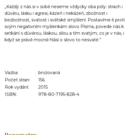
„Každý z nás si v sobě neseme vždycky oba póly: strach i
důvěru, lásku i agresi, kázeň i nekázeň, zbožnost i
bezbožnost, svatost i světsk
é smýšlení. Postavíme-li proti
svým negativním myšlenkám slovo Písma, povede nás k
setkání s důvěrou, láskou, silou a tím svatým, co je v nás, i
když se právě mocně hlásí o slovo to nesvaté.“
Vazba:
brožovaná
Počet stran:
156
Rok vydání:
2015
ISBN:
978-80-7195-828-4
Parametry