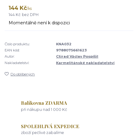
144 Kč
/
ks
144 Kč
bez DPH
Momentálně není k dispozici
Číslo produktu:
KNA032
EAN kód:
9788075661623
Autor:
Ctirad Václav Pospíšil
Nakladatelství:
Karmelitánské nakladatelství
Do oblíbených
Balíkovna ZDARMA
při nákupu nad 1 000 Kč
SPOLEHLIVÁ EXPEDICE
zboží pečlivě zabalíme