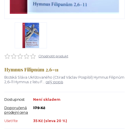
Ohodnotit produkt
Hymnus Filipnům 2,6–11
Božská Sláva Ukřižovaného (Ctirad Václav Pospíšil) Hymnus Filipnům
2,6–11 Hymnus z listu F...
celý popis
Dostupnost
Není skladem
Doporučená
179 Kč
prodejní cena
Ušetříte
35 Kč (sleva
20
%)