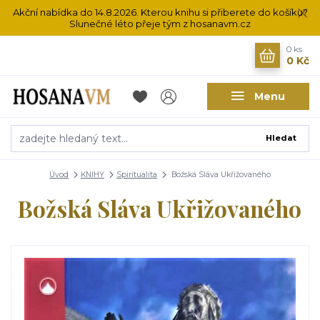
Akční nabídka do 14.8.2026. Kterou knihu si přiberete do košíku?
Slunečné léto přeje tým z hosanavm.cz
0
ks
0 Kč
Menu
Hledat
Úvod
KNIHY
Spiritualita
Božská Sláva Ukřižovaného
Božská Sláva Ukřižovaného