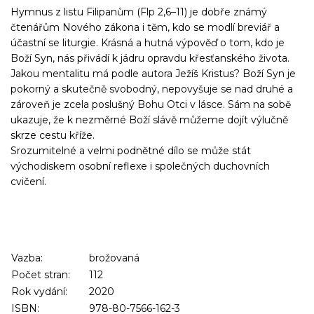
Hymnus z listu Filipanům (Flp 2,6–11) je dobře známý
čtenářům Nového zákona i těm, kdo se modlí breviář a
účastní se liturgie. Krásná a hutná výpověď o tom, kdo je
Boží Syn, nás přivádí k jádru opravdu křesťanského života.
Jakou mentalitu má podle autora Ježíš Kristus? Boží Syn je
pokorný a skutečně svobodný, nepovyšuje se nad druhé a
zároveň je zcela poslušný Bohu Otci v lásce. Sám na sobě
ukazuje, že k nezměrné Boží slávě můžeme dojít výlučně
skrze cestu kříže.
Srozumitelné a velmi podnětn
é dílo se může stát
východiskem osobní reflexe i společných duchovních
cvičení.
Vazba:
brožovaná
Počet stran:
112
Rok vydání:
2020
ISBN:
978-80-7566-162-3