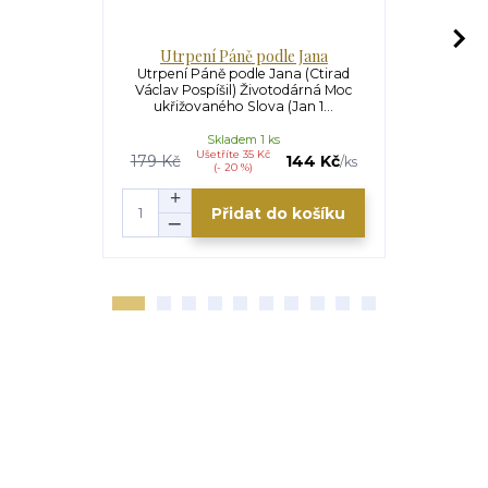
Utrpení Páně podle Jana
Mše svatá -
Utrpení Páně podle Jana (Ctirad
Václav Pospíšil) Životodárná Moc
Mše svatá
ukřižovaného Slova (Jan 1...
Uvedení d
Kardinál
Skladem 1 ks
Ušetříte 35 Kč
179 Kč
144 Kč
/
ks
(- 20 %)
Přidat do košíku