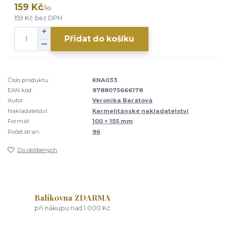
159 Kč
/
ks
159 Kč
bez DPH
Přidat do košíku
Číslo produktu:
KNA033
EAN kód:
9788075666178
Autor:
Veronika Barátová
Nakladatelství:
Karmelitánské nakladatelství
Formát:
100 × 155 mm
Počet stran:
96
Do oblíbených
Balíkovna ZDARMA
při nákupu nad 1 000 Kč