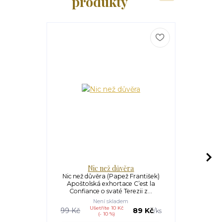
produkty
Nic než důvěra
Novéna ke 
Nic než důvěra (Papež František)
Novéna ke 
Apoštolská exhortace C’est la
Terezie z Lis
Confiance o svaté Terezii z...
a 
Není skladem
Ušetříte 10 Kč
U
99 Kč
89 Kč
35 Kč
/
ks
(- 10 %)