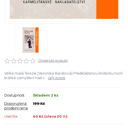
Ohodnotit produkt
Velká malá Terezie (Veronika Barátová) Předkládanou knížečku tvoří
krátká zamyšlení nad v...
celý popis
Dostupnost
Skladem 2 ks
Doporučená
199 Kč
prodejní cena
Ušetříte
40 Kč (sleva
20
%)