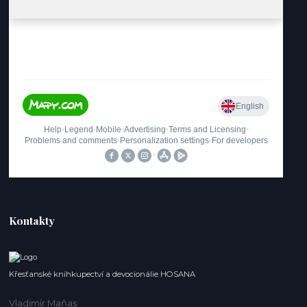
Kontakty
Křesťanské knihkupectví a devocionálie HOSANA
Vladimír Maňas