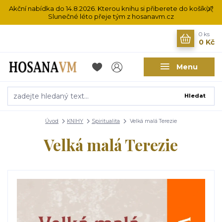
Akční nabídka do 14.8.2026. Kterou knihu si přiberete do košíku?
Slunečné léto přeje tým z hosanavm.cz
0
ks
0 Kč
Menu
Hledat
Úvod
KNIHY
Spiritualita
Velká malá Terezie
Velká malá Terezie