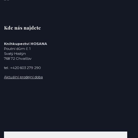
Kde nás najdete
Knihkupectví HOSANA
Poutní dům č. 1
Svatý Hostýn
768 72 Chvalčov
tel.: +420 603 279 290
Aktuální prodejní doba