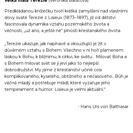
Velká malá Terezie
(Veronika Barátová)
Předkládanou knížečku tvoří krátká zamyšlení nad vlastními
slovy svaté Terezie z Lisieux (1873–1897), jíž od dětství
fascinovala dynamika vztahu pozemského života a
věčnosti, „už ano, a ještě ne“ plnosti křesťanského života.
„Terezie ukazuje, jak napínavé a okouzlující je žít v
důvěrném vztahu s Bohem. Všechno v ní hoří plamenem:
láskou k Bohu, k bližnímu, k církvi, ke světu… Milovat Boha a
s Bohem milovat svět se jí jeví jako to nejlepší
dobrodružství. My jsme z křesťanství učinili cos
i
komplikovaného, kyselého, obtížného a nečasového…Bůh je
věčně mladý a potřebuje mládí, které vyzařuje jeho
temperament a humor. Lisieux je velmi aktuální.“
- Hans Urs von Balthasar