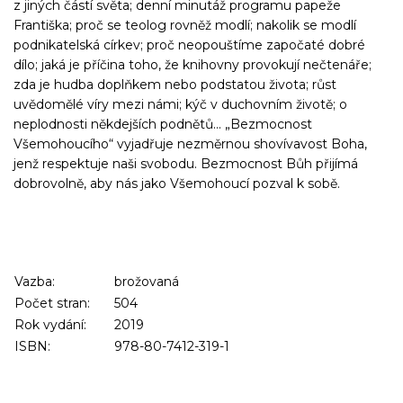
z jiných částí světa; denní minutáž programu papeže
Františka; proč se teolog rovněž modlí; nakolik se modlí
podnikatelská církev; proč neopouštíme započaté dobré
dílo; jaká je příčina toho, že knihovny provokují nečtenáře;
zda je hudba doplňkem nebo podstatou života; růst
uvědomělé víry mezi námi; kýč v duchovním životě; o
neplodnosti někdejších podnětů... „Bezmocnost
Všemohoucího“ vyjadřuje nezměrnou shovívavost Boha,
jenž respektuje naši svobodu. Bezmocnost Bůh přijímá
dobrovolně, aby nás jako Všemohoucí pozval k sobě.
Vazba:
brožovaná
Počet stran:
504
Rok vydání:
2019
ISBN:
978-80-7412-319-1