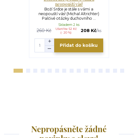
neopouští vás!
Mé Srdce při
Bůh zázrak
Boží Srdce je stále s vámi a
Covi
neopouští vás! (Michal Altrichter)
Palčivé otázky duchovního ...
Skladem 2 ks
Ušetříte 52 Kč
U
260 Kč
208 Kč
300 Kč
/
ks
(- 20 %)
Přidat do košíku
Nepropásněte žádné