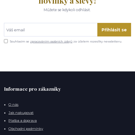
novinky a slevy!
Můžete se kdykoli odhlásit.
Přihlásit se
Souhlasím se
zpracováním osobních údajů
za účelem rozesílky newsletteru.
Informace pro zákazníky
O nás
Jak nakupovat
Platba a doprava
Obchodní podmínky