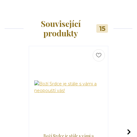
Související
15
produkty
Boží Srdce je stále s vámi a
Mé 