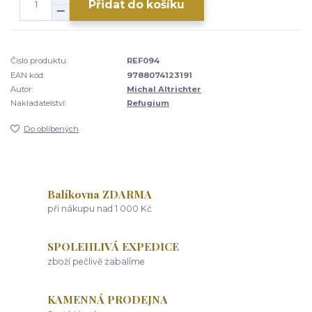
Přidat do košíku
Číslo produktu:
REF094
EAN kód:
9788074123191
Autor:
Michal Altrichter
Nakladatelství:
Refugium
Do oblíbených
Balíkovna ZDARMA
při nákupu nad 1 000 Kč
SPOLEHLIVÁ EXPEDICE
zboží pečlivě zabalíme
KAMENNÁ PRODEJNA