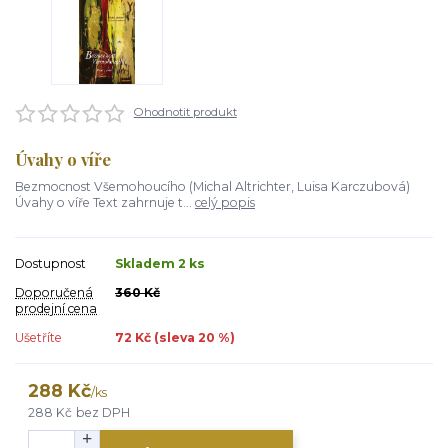
Ohodnotit produkt
Úvahy o víře
Bezmocnost Všemohoucího (Michal Altrichter, Luisa Karczubová)
Úvahy o víře Text zahrnuje t...
celý popis
Dostupnost
Skladem 2 ks
Doporučená
360 Kč
prodejní cena
Ušetříte
72 Kč (sleva
20
%)
288 Kč
/
ks
288 Kč
bez DPH