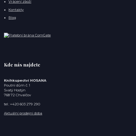
Vrácení zboží
Kontakty
Blog
Kde nás najdete
Knihkupectví HOSANA
Poutní dům č. 1
Svatý Hostýn
768 72 Chvalčov
tel.: +420 603 279 290
Aktuální prodejní doba