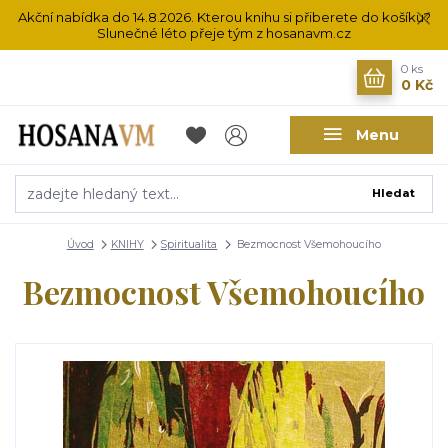
Akční nabídka do 14.8.2026. Kterou knihu si přiberete do košíku?
Slunečné léto přeje tým z hosanavm.cz
0
ks
0 Kč
Menu
Hledat
Úvod
KNIHY
Spiritualita
Bezmocnost Všemohoucího
Bezmocnost Všemohoucího