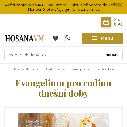
Akční nabídka do 14.8.2026. Kterou knihu si přiberete do košíku?
Slunečné léto přeje tým z hosanavm.cz
0
ks
0 Kč
Menu
Hledat
Úvod
KNIHY
Spiritualita
Evangelium pro rodinu dnešní doby
Evangelium pro rodinu
dnešní doby