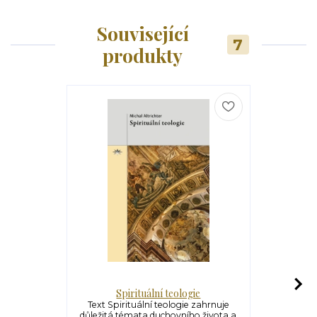
Související
7
produkty
Spirituální teologie
Rodina – 
Text Spirituální teologie zahrnuje
Rodina
důležitá témata duchovního života a
světa (Pave