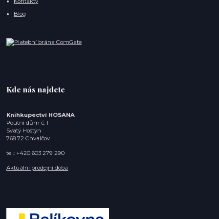
Kontakty
Blog
Kde nás najdete
Knihkupectví HOSANA
Poutní dům č. 1
Svatý Hostýn
768 72 Chvalčov
tel.: +420 603 279 290
Aktuální prodejní doba