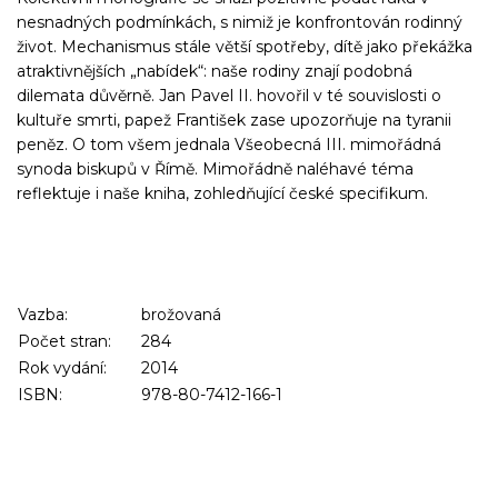
nesnadných podmínkách, s nimiž je konfrontován rodinný
život. Mechanismus stále větší spotřeby, dítě jako překážka
atraktivnějších „nabídek“: naše rodiny znají podobná
dilemata důvěrně. Jan Pavel II. hovořil v té souvislosti o
kultuře smrti, papež František zase upozorňuje na tyranii
peněz. O tom všem jednala Všeobecná III. mimořádná
synoda biskupů v Římě. Mimořádně naléhavé téma
reflektuje i naše kniha, zohledňující české specifikum.
Vazba:
brožovaná
Počet stran:
284
Rok vydání:
2014
ISBN:
978-80-7412-166-1