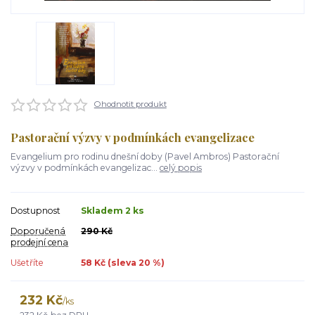
Ohodnotit produkt
Pastorační výzvy v podmínkách evangelizace
Evangelium pro rodinu dnešní doby (Pavel Ambros) Pastorační
výzvy v podmínkách evangelizac...
celý popis
Dostupnost
Skladem 2 ks
Doporučená
290 Kč
prodejní cena
Ušetříte
58 Kč (sleva
20
%)
232 Kč
/
ks