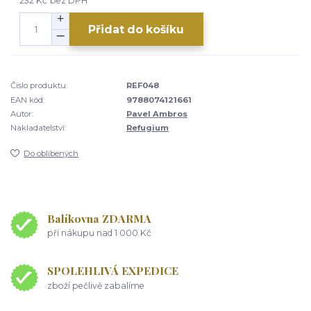
232 Kč
bez DPH
Přidat do košíku
Číslo produktu:
REF048
EAN kód:
9788074121661
Autor:
Pavel Ambros
Nakladatelství:
Refugium
Do oblíbených
Balíkovna ZDARMA
při nákupu nad 1 000 Kč
SPOLEHLIVÁ EXPEDICE
zboží pečlivě zabalíme