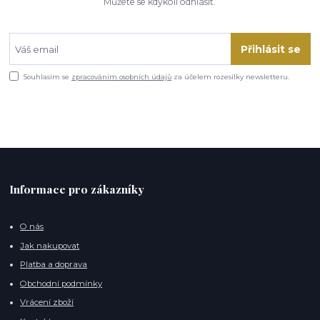
Můžete se kdykoli odhlásit.
Přihlásit se
Souhlasím se
zpracováním osobních údajů
za účelem rozesílky newsletteru.
Informace pro zákazníky
O nás
Jak nakupovat
Platba a doprava
Obchodní podmínky
Vrácení zboží