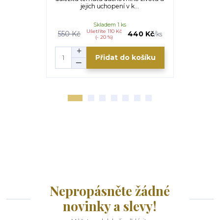
jejich uchopení v k...
východisk
Skladem 1 ks
Ušetříte 110 Kč
U
550 Kč
440 Kč
330 Kč
/
ks
(- 20 %)
Přidat do košíku
Nepropásněte žádné
novinky a slevy!