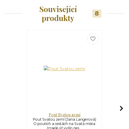
Související
8
produkty
Pouť Svatou zemí
Na sever 
Pouť Svatou zemí (Jana Langerová)
Na sever 
O poutích a cestách na Svatá místa
(Ivan Burk
Izraele již vyšlo nes...
české c