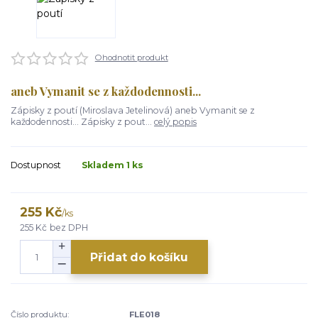
Ohodnotit produkt
aneb Vymanit se z každodennosti...
Zápisky z poutí (Miroslava Jetelinová) aneb Vymanit se z
každodennosti... Zápisky z pout...
celý popis
Dostupnost
Skladem 1 ks
255 Kč
/
ks
255 Kč
bez DPH
Přidat do košíku
Číslo produktu:
FLE018