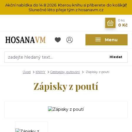
Akční nabídka do 14.8.2026. Kterou knihu si přiberete do košíku?
Slunečné léto přeje tým z hosanavm.cz
0
ks
0 Kč
Menu
Hledat
Úvod
KNIHY
Cestopisy, putování
Zápisky z poutí
Zápisky z poutí