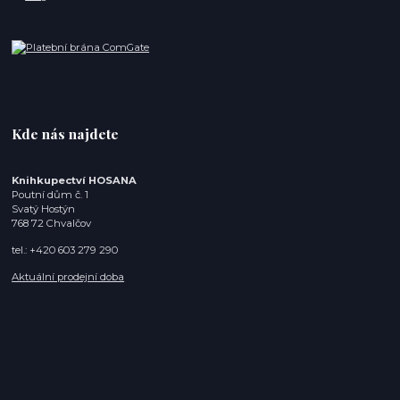
Kde nás najdete
Knihkupectví HOSANA
Poutní dům č. 1
Svatý Hostýn
768 72 Chvalčov
tel.: +420 603 279 290
Aktuální prodejní doba