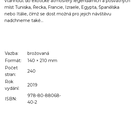
vtáhnout do exotické atmosféry legendárních a posvátných
míst Tuniska, Řecka, Francie, Izraele, Egypta, Španělska
nebo Itálie, čímž se dost možná pro jejich návštěvu
nadchneme také…
Vazba:
brožovaná
Formát:
140
×
210
mm
Počet
240
stran:
Rok
2019
vydání:
978-80-88068-
ISBN:
40-2