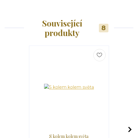
Související
8
produkty
S kolem kolem světa
S Bílým r