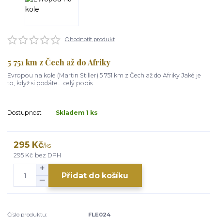
Ohodnotit produkt
5 751 km z Čech až do Afriky
Evropou na kole (Martin Stiller) 5 751 km z Čech až do Afriky Jaké je
to, když si podáte...
celý popis
Dostupnost
Skladem 1 ks
295 Kč
/
ks
295 Kč
bez DPH
Přidat do košíku
Číslo produktu:
FLE024