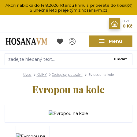
Akční nabídka do 14.8.2026. Kterou knihu si přiberete do košíku?
Slunečné léto přeje tým z hosanavm.cz
0
ks
0 Kč
Menu
Hledat
Úvod
KNIHY
Cestopisy, putování
Evropou na kole
Evropou na kole