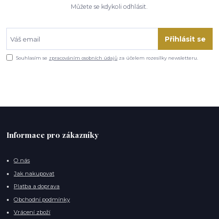
Můžete se kdykoli odhlásit.
Přihlásit se
Souhlasím se
zpracováním osobních údajů
za účelem rozesílky newsletteru.
Informace pro zákazníky
O nás
Jak nakupovat
Platba a doprava
Obchodní podmínky
Vrácení zboží