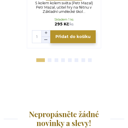
S kolem kolem světa (Petr Mazal)
S Bílým r
Petr Mazal, učitel hry na flétnu v
(Martina 
Základní umělecké škol...
koloběžce
Skladem 1 ks
295 Kč
/
ks
Přidat do košíku
Nepropásněte žádné
novinky a slevy!