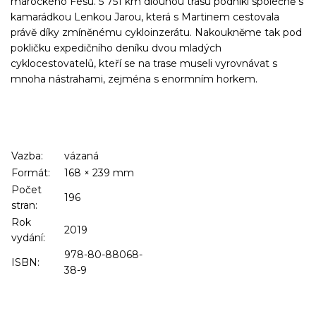
marockého Fésu. 5 751 km dlouhou trasu podnikl společně s
kamarádkou Lenkou Jarou, která s Martinem cestovala
právě díky zmíněnému cykloinzerátu. Nakoukněme tak pod
pokličku expedičního deníku dvou mladých
cyklocestovatelů, kteří se na trase museli vyrovnávat s
mnoha nástrahami, zejména s enormním horkem.
Vazba:
vázaná
Formát:
168
×
239
mm
Počet
196
stran:
Rok
2019
vydání:
978-80-88068-
ISBN:
38-9