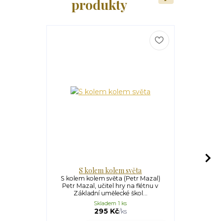
produkty
S kolem kolem světa
Ev
S kolem kolem světa (Petr Mazal)
Evropou na k
Petr Mazal, učitel hry na flétnu v
km z Čech 
Základní umělecké škol...
kd
Skladem 1 ks
295 Kč
/
ks