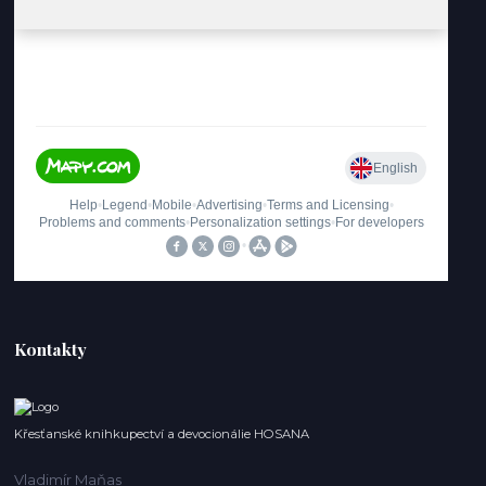
Kontakty
Křesťanské knihkupectví a devocionálie HOSANA
Vladimír Maňas