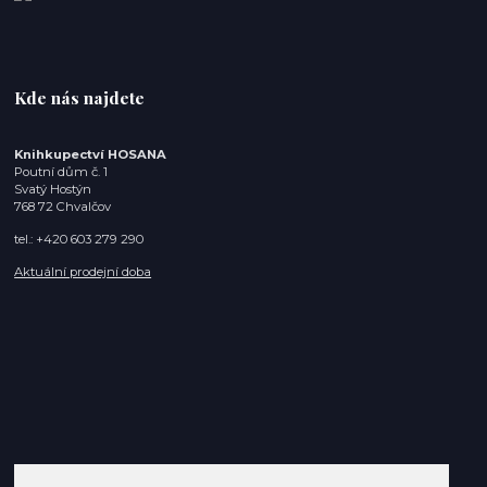
Kde nás najdete
Knihkupectví HOSANA
Poutní dům č. 1
Svatý Hostýn
768 72 Chvalčov
tel.: +420 603 279 290
Aktuální prodejní doba