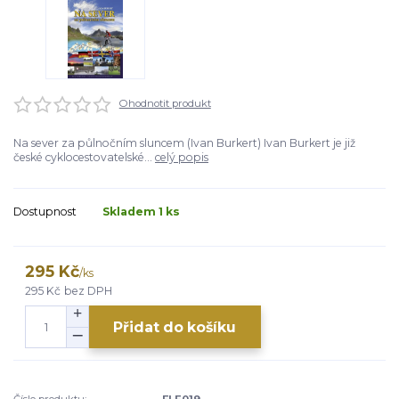
Ohodnotit produkt
Na sever za půlnočním sluncem (Ivan Burkert) Ivan Burkert je již
české cyklocestovatelské...
celý popis
Dostupnost
Skladem 1 ks
295 Kč
/
ks
295 Kč
bez DPH
Přidat do košíku