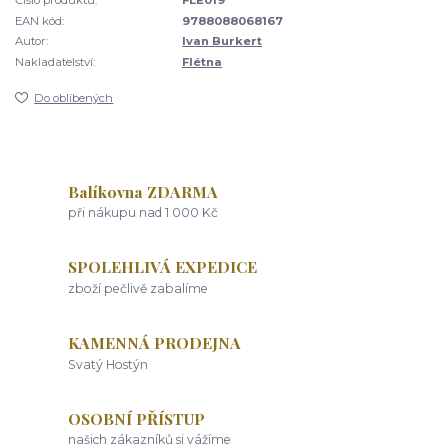
Číslo produktu:
FLE019
EAN kód:
9788088068167
Autor:
Ivan Burkert
Nakladatelství:
Flétna
Do oblíbených
Balíkovna ZDARMA
při nákupu nad 1 000 Kč
SPOLEHLIVÁ EXPEDICE
zboží pečlivě zabalíme
KAMENNÁ PRODEJNA
Svatý Hostýn
OSOBNÍ PŘÍSTUP
našich zákazníků si vážíme