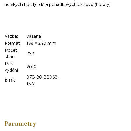
norských hor, fjordů a pohádkových ostrovů (Lofoty).
Vazba:
vázaná
Formát:
168
×
240
mm
Počet
272
stran:
Rok
2016
vydání:
978-80-88068-
ISBN:
16-7
Parametry