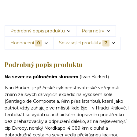
Podrobný popis produktu
Parametry
Hodnocení
0
Související produkty
7
Podrobný popis produktu
Na sever za půlnočním sluncem
(Ivan Burkert)
Ivan Burkert je již české cyklocestovatelské veřejnosti
znám ze svých dřívějších expedic na vysokém kole
(Santiago de Compostela, Řím přes Istanbul), které jako
patriot vždy zahajuje ve městě, kde žije – v Hradci Králové. I
tentokrát se vydal na archaickém dopravním prostředku
bez přehazovačky a odpružení daleko, až na nejsevern
ější
cíp Evropy, norský Nordkapp. 4 089 km dlouhá a
dobrodružná cesta na sever vedla překrásnou krajinou