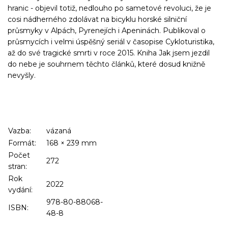
hranic - objevil totiž, nedlouho po sametové revoluci, že je
cosi nádherného zdolávat na bicyklu horské silniční
průsmyky v Alpách, Pyrenejích i Apeninách. Publikoval o
průsmycích i velmi úspěšný seriál v časopise Cykloturistika,
až do své tragické smrti v roce 2015. Kniha Jak jsem jezdil
do nebe je souhrnem těchto článků, které dosud knižně
nevyšly.
Vazba:
vázaná
Formát:
168
×
239
mm
Počet
272
stran:
Rok
2022
vydání:
978-80-88068-
ISBN:
48-8