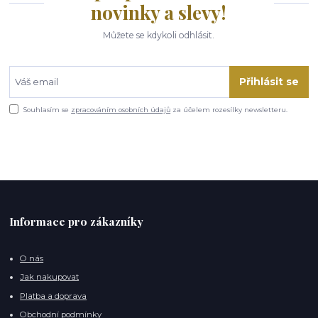
novinky a slevy!
Můžete se kdykoli odhlásit.
Přihlásit se
Souhlasím se
zpracováním osobních údajů
za účelem rozesílky newsletteru.
Informace pro zákazníky
O nás
Jak nakupovat
Platba a doprava
Obchodní podmínky