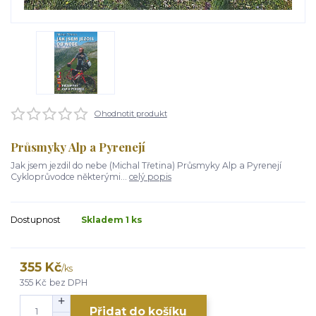
Ohodnotit produkt
Průsmyky Alp a Pyrenejí
Jak jsem jezdil do nebe (Michal Třetina) Průsmyky Alp a Pyrenejí
Cykloprůvodce některými...
celý popis
Dostupnost
Skladem 1 ks
355 Kč
/
ks
355 Kč
bez DPH
Přidat do košíku