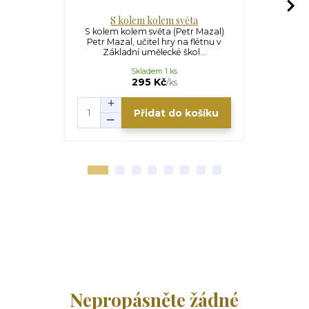
S kolem kolem světa
Ev
S kolem kolem světa (Petr Mazal)
Evropou na k
Petr Mazal, učitel hry na flétnu v
km z Čech 
Základní umělecké škol...
kd
Skladem 1 ks
295 Kč
/
ks
Přidat do košíku
Nepropásněte žádné