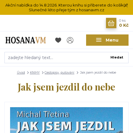
Akční nabídka do 14.8.2026. Kterou knihu si přiberete do košíku?
Slunečné léto přeje tým z hosanavm.cz
0
ks
0 Kč
Menu
Hledat
Úvod
KNIHY
Cestopisy, putování
Jak jsem jezdil do nebe
Jak jsem jezdil do nebe