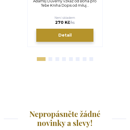
Adams) Důvěrný vzkaz od Boha pro
Shepherd) M
Tebe Kniha Dopis od miluj...
Krále P
Není skladem
270 Kč
/
ks
Detail
Nepropásněte žádné
novinky a slevy!