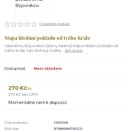
Ohodnotit produkt
Mapa hledání pokladu od tvého Krále
Udatnému Bojovníkovi (Barry Adams) Mapa hledání pokladu od
tvého Krále Tato kniha je hodno...
celý popis
Dostupnost
Není skladem
270 Kč
/
ks
270 Kč
bez DPH
Momentálně není k dispozici
Číslo produktu:
CRS006
EAN kód:
9788089793211