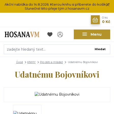
Akční nabídka do 14.8.2026. Kterou knihu si přiberete do košíku?
Slunečné léto přeje tým z hosanavm.cz
0
ks
0 Kč
Menu
Hledat
Úvod
KNIHY
Pro děti a mládež
Udatnému Bojovníkovi
Udatnému Bojovníkovi