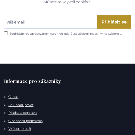
Můžete se kdykoli odhlásit.
Přihlásit se
Souhlasím se
zpracováním osobních údajů
za účelem rozesílky newsletteru.
Informace pro zákazníky
O nás
Jak nakupovat
Platba a doprava
Obchodní podmínky
Vrácení zboží