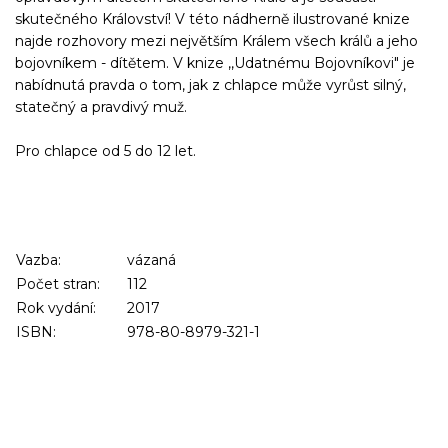
skutečného Království! V této nádherně ilustrované kniz
e
najde rozhovory mezi největším Králem všech králů a jeho
bojovníkem - dítětem. V knize ,,Udatnému Bojovníkovi" je
nabídnutá pravda o tom, jak z chlapce může vyrůst silný,
statečný a pravdivý muž.
Pro chlapce od 5 do 12 let.
Vazba:
vázaná
Počet stran:
112
Rok vydání:
2017
ISBN:
978-80-8979-321-1