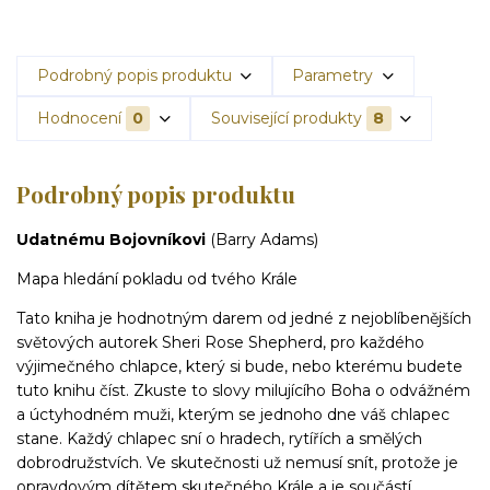
Podrobný popis produktu
Parametry
Hodnocení
0
Související produkty
8
Podrobný popis produktu
Udatnému Bojovníkovi
(Barry Adams)
Mapa hledání pokladu od tvého Krále
Tato kniha je hodnotným darem od jedné z nejoblíbenějších
světových autorek Sheri Rose Shepherd, pro každého
výjimečného chlapce, který si bude, nebo kterému budete
tuto knihu číst. Zkuste to slovy milujícího Boha o odvážném
a úctyhodném muži, kterým se jednoho dne váš chlapec
stane. Každý chlapec sní o hradech, rytířích a smělých
dobrodružstvích. Ve skutečnosti už nemusí snít, protože je
opravdovým dítětem skutečného Krále a je součástí