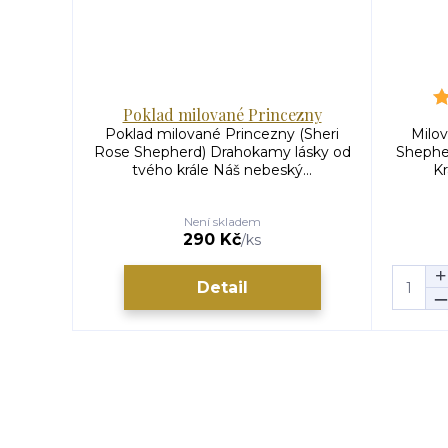
Poklad milované Princezny
Poklad milované Princezny (Sheri
Milov
Rose Shepherd) Drahokamy lásky od
Shepher
tvého krále Náš nebeský...
Kr
Není skladem
290 Kč
/
ks
Detail