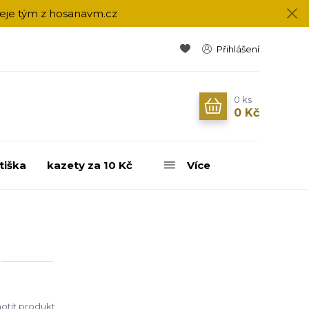
přeje tým z hosanavm.cz
Přihlášení
0
ks
0 Kč
tiška
kazety za 10 Kč
Více
tit produkt