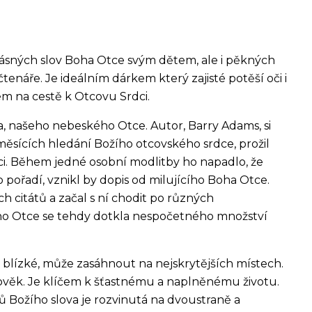
krásných slov Boha Otce svým dětem, ale i pěkných
 čtenáře. Je ideálním dárkem který zajisté potěší oči i
m na cestě k Otcovu Srdci.
, našeho nebeského Otce. Autor, Barry Adams, si
 měsících hledání Božího otcovského srdce, prožil
ci. Během jedné osobní modlitby ho napadlo, že
o pořadí, vznikl by dopis od milujícího Boha Otce.
ch citátů a začal s ní chodit po různých
ího Otce se tehdy dotkla nespočetného množství
blízké, může zasáhnout na nejskrytějších místech.
člověk. Je klíčem k šťastnému a naplněnému životu.
ů Božího slova je rozvinutá na dvoustraně a