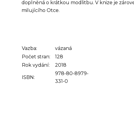
doplněná o krátkou modlitbu. V knize je zárov
milujícího Otce.
Vazba:
vázaná
Počet stran:
128
Rok vydání:
2018
978-80-8979-
ISBN:
331-0