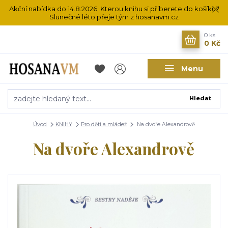
Akční nabídka do 14.8.2026. Kterou knihu si přiberete do košíku?
Slunečné léto přeje tým z hosanavm.cz
0
ks
0 Kč
Menu
Hledat
Úvod
KNIHY
Pro děti a mládež
Na dvoře Alexandrově
Na dvoře Alexandrově