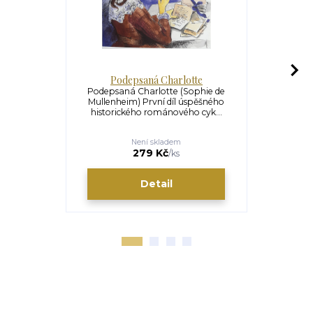
Podepsaná Charlotte
Kde
Podepsaná Charlotte (Sophie de
Kde jsi,
Mullenheim) První díl úspěšného
Mullenheim
historického románového cyk...
historick
Není skladem
U
289 Kč
279 Kč
/
ks
Detail