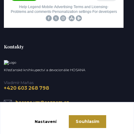
Kontakty
Křesťanské knihkupectví a devocionálie HOSANA
Vladimír Maňas
+420 603 268 798
hosana.vm@seznam.cz
Souhlasím
Nastavení