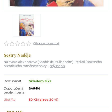
Ohodnotit produkt
Sestry Naděje
Na dvoře Alexandrově (Sophie de Mullenheim) Třetí díl úspěšného
historického románového cy...
celý popis
Dostupnost
Skladem 9 ks
Doporučená
249 Kč
prodejní cena
Ušetříte
50 Kč (sleva
20
%)