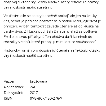
dospívající čtenářky Sestry Naděje, který reflektuje otázky
víry i lidskosti napříč staletími.
Ve třetím díle se sestry konečně potkají, ale jen na krátký
čas, neboť je potřeba postarat se o malou Marii, jejíž život je
ohrožen. Příběh tentokrát zavede čtenáře až do Ruska na
carský dvůr. Z Ruska pochází i Dimitrij, s nímž se potkává
Emilie se svou přítelkyní. Ten přidává další kamínek do
mozaiky vztahů, které propojují minulost se současností.
Historický román pro dospívající čtenáře, reflektující otázky
víry i lidskosti napříč staletími.
Vazba:
brožovaná
Počet stran:
240
Rok vydání:
2017
ISBN:
978-80-7450-276-7