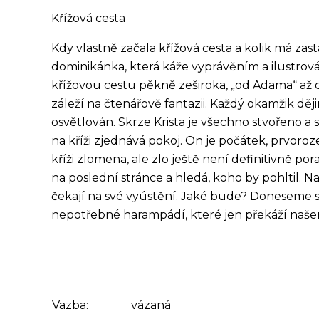
Křížová cesta
Kdy vlastně začala křížová cesta a kolik má zas
dominikánka, která káže vyprávěním a ilustrová
křížovou cestu pěkně zeširoka, „od Adama“ až
záleží na čtenářově fantazii. Každý okamžik dějin
osvětlován. Skrze Krista je všechno stvořeno a 
na kříži zjednává pokoj. On je počátek, prvoro
kříži zlomena, ale zlo ještě není definitivně p
na poslední stránce a hledá, koho by pohltil. Na
čekají na své vyústění. Jaké bude? Doneseme sv
nepotřebné harampádí, které jen překáží naš
Vazba:
vázaná