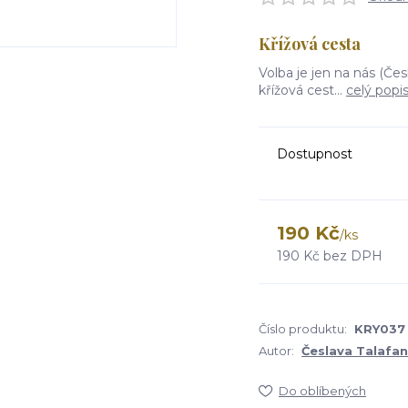
Křížová cesta
Volba je jen na nás (Če
křížová cest...
celý popi
Dostupnost
190 Kč
/
ks
190 Kč
bez DPH
Číslo produktu:
KRY037
Autor:
Česlava Talafa
Do oblíbených