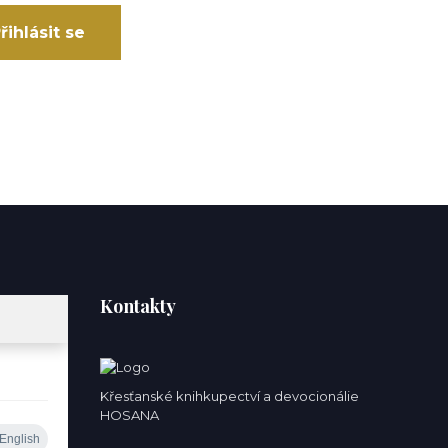
řihlásit se
Kontakty
Křesťanské knihkupectví a devocionálie
HOSANA