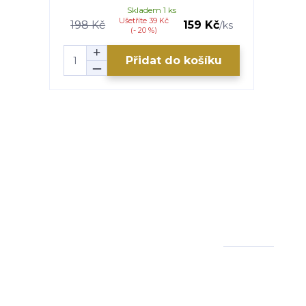
Skladem 1 ks
Ušetříte 39 Kč
198 Kč
159 Kč
/
ks
(- 20 %)
Přidat do košíku