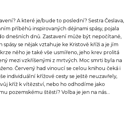
tavení? A které je/bude to poslední? Sestra Česlava,
ním příběhů inspirovaných dějinami spásy, pojala
 do dnešních dnů. Zastavení může být nepočítaně,
 spásy se nějak vztahuje ke Kristově kříži a je jím
skrze něho je také vše usmířeno, jeho krev prolitá
zený mezi vzkříšenými z mrtvých. Moc smrti byla na
oraženo. Červený had vinoucí se celou knihou čeká i
še individuální křížové cesty se ještě neuzavřely,
ůj kříž k vítězství, nebo ho odhodíme jako
emu pozemskému štěstí? Volba je jen na nás…