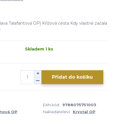
slava Talafantová OP) Křížová cesta Kdy vlastně začala
s
Skladem 1 ks
Přidat do košíku
EAN kód:
9788075751003
ntová OP
Nakladatelství:
Krystal OP