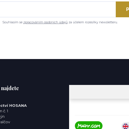
P
Souhlasím se
zpracováním osobních údajů
za účelem rozesílky newsletteru.
 najdete
ctví HOSANA
 č. 1
týn
valčov