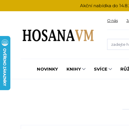
Akční nabídka do 14.8.
O nás
J
NOVINKY
KNIHY
SVÍCE
RŮ