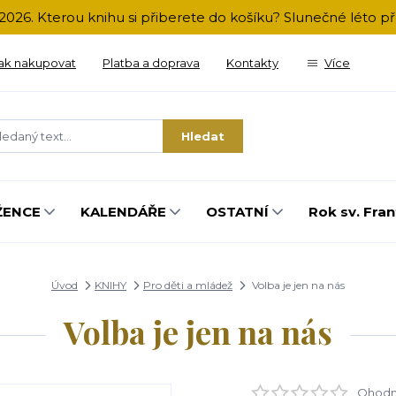
2026. Kterou knihu si přiberete do košíku? Slunečné léto 
ak nakupovat
Platba a doprava
Kontakty
Více
Hledat
ŽENCE
KALENDÁŘE
OSTATNÍ
Rok sv. Fran
Úvod
KNIHY
Pro děti a mládež
Volba je jen na nás
Volba je jen na nás
Ohodno