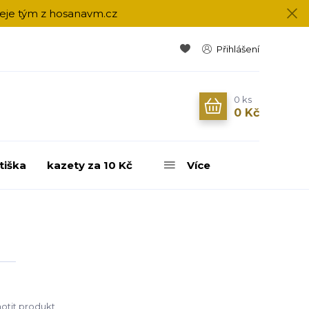
přeje tým z hosanavm.cz
Přihlášení
0
ks
0 Kč
tiška
kazety za 10 Kč
Více
tit produkt