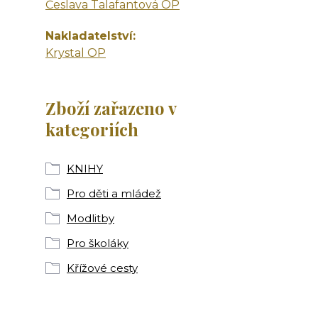
Česlava Talafantová OP
Nakladatelství
Krystal OP
Zboží zařazeno v
kategoriích
KNIHY
Pro děti a mládež
Modlitby
Pro školáky
Křížové cesty