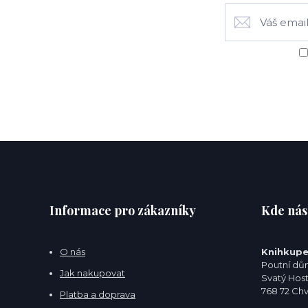
Informace pro zákazníky
Kde nás
O nás
Knihkupe
Poutní dům
Jak nakupovat
Svatý Hos
768 72 Ch
Platba a doprava