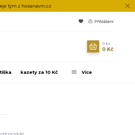
přeje tým z hosanavm.cz
Přihlášení
0
ks
0 Kč
tiška
kazety za 10 Kč
Více
tit produkt