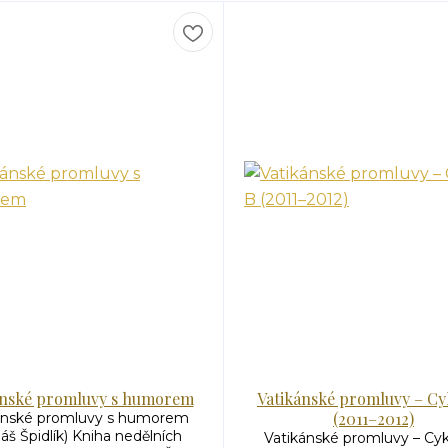
ánské promluvy s humorem
Vatikánské promluvy – Cy
(2011–2012)
ánské promluvy s humorem
š Špidlík) Kniha nedělních
Vatikánské promluvy – Cyk