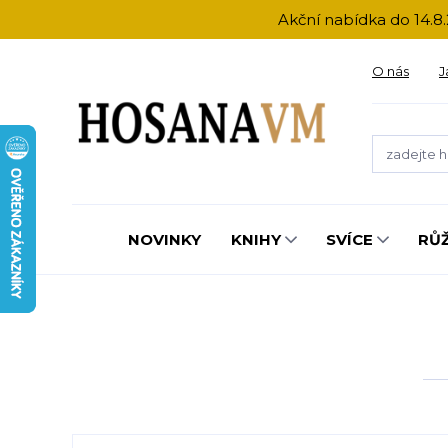
Akční nabídka do 14.8.
O nás
J
NOVINKY
KNIHY
SVÍCE
RŮ