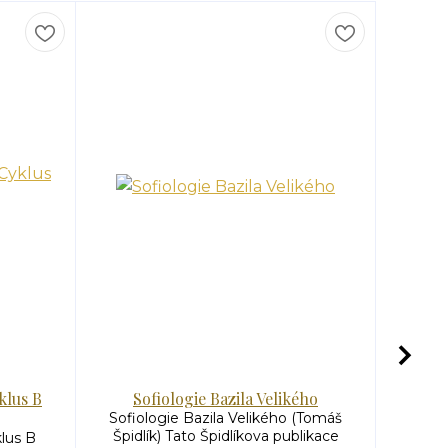
klus B
Sofiologie Bazila Velikého
Sofiologie Bazila Velikého (Tomáš
Z pok
Špidlík) Tato Špidlíkova publikace
Patr
lus B