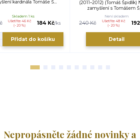
šlení kardinála Tomáše Š...
(2011–2012) (Tomáš Špidlík) 
zamyšlení s Tomášem Špi
Skladem 1 ks
Není skladem
Ušetříte 46 Kč
Ušetříte 48 Kč
č
184 Kč
240 Kč
192
/
ks
(- 20 %)
(- 20 %)
Přidat do košíku
Detail
Nepropásněte žádné novinky a