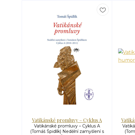
Vatikánské promluvy – Cyklus A
Vatik
Vatikánské promluvy – Cyklus A
Vatik
(Tomáš Špidlík) Nedělní zamyšlení s
(Tomá