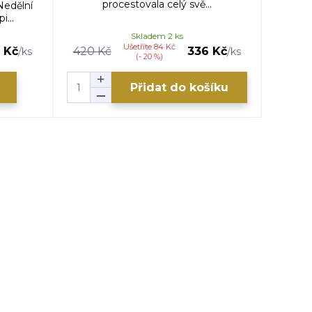
procestovala celý svě...
Nedělní
...
Skladem 2 ks
Ušetříte 84 Kč
 Kč
420 Kč
336 Kč
420 
/
ks
/
ks
(- 20 %)
Přidat do košíku