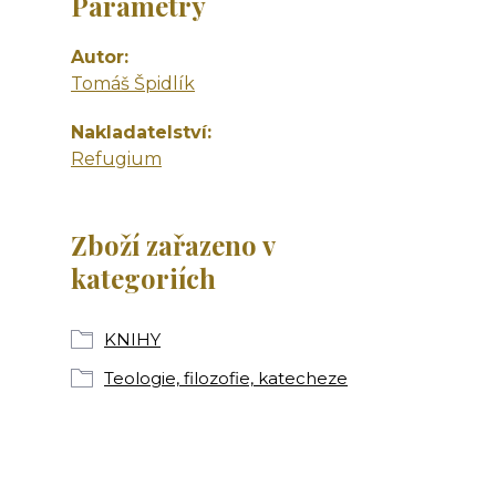
Parametry
Autor
Tomáš Špidlík
Nakladatelství
Refugium
Zboží zařazeno v
kategoriích
KNIHY
Teologie, filozofie, katecheze