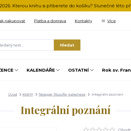
2026. Kterou knihu si přiberete do košíku? Slunečné léto 
ak nakupovat
Platba a doprava
Kontakty
Více
Hledat
ŽENCE
KALENDÁŘE
OSTATNÍ
Rok sv. Fran
Úvod
KNIHY
Teologie, filozofie, katecheze
Integrální poznání
Integrální poznání
Ohodno