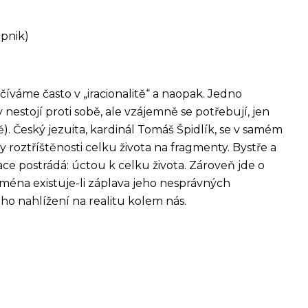
upnik)
íváme často v „iracionalitě“ a naopak. Jedno
estojí proti sobě, ale vzájemně se potřebují, jen
ě). Český jezuita, kardinál Tomáš Špidlík, se v samém
 roztříštěnosti celku života na fragmenty. Bystře a
ace postrádá: úctou k celku života. Zároveň jde o
ména existuje-li záplava jeho nesprávných
ého nahlížení na realitu kolem nás.