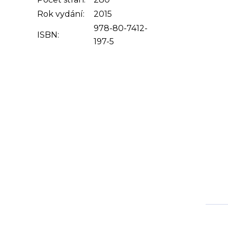
Rok vydání:
2015
978-80-7412-
ISBN:
197-5