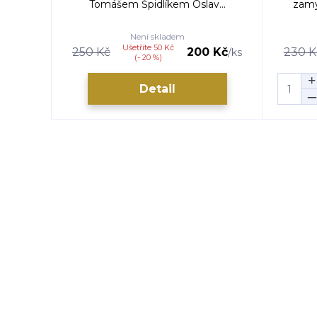
Tomášem Špidlíkem Oslav...
zamy
Není skladem
Ušetříte 50 Kč
250 Kč
200 Kč
230 K
/
ks
(- 20 %)
Detail