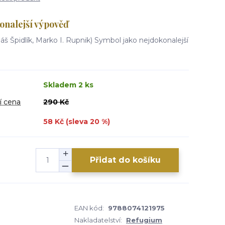
onalejší výpověď
áš Špidlík, Marko I. Rupnik) Symbol jako nejdokonalejší
Skladem 2 ks
í cena
290 Kč
58 Kč (sleva
20
%)
Přidat do košíku
EAN kód:
9788074121975
Nakladatelství:
Refugium