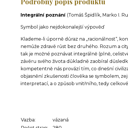
Podrobný popis produktu
Integrální poznání
(Tomáš Špidlík, Marko I. R
Symbol jako nejdokonalejší výpověď
Klademe-li úporně důraz na „racionálnost“, konč
nemůže zdravě růst bez druhého. Rozum a city n
tak je možné poznávat integrálně (plně, celistv
závěru svého života důkladně zaobíral důsledky
kompetentně nás provází tím, co dnešní civiliz
objasnění zkušenosti člověka se symbolem, zej
interpretací, a o způsob vnitřního, tedy celkov
Vazba:
vázaná
Počet stran:
280