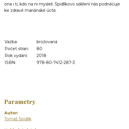
ona i ti, kdo na ni mysleli. Špidlíkovo sdělení nás podněcuje
ke zdravé mariánské úctě.
Vazba:
brožovaná
Počet stran:
80
Rok vydání:
2018
ISBN:
978-80-7412-287-3
Parametry
Autor
Tomáš Špidlík