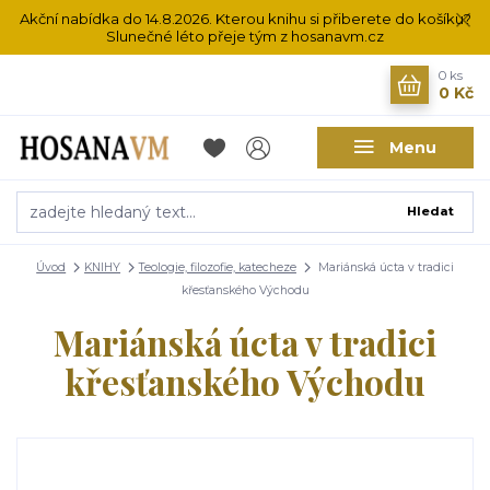
Akční nabídka do 14.8.2026. Kterou knihu si přiberete do košíku?
Slunečné léto přeje tým z hosanavm.cz
0
ks
0 Kč
Menu
Hledat
Úvod
KNIHY
Teologie, filozofie, katecheze
Mariánská úcta v tradici
křesťanského Východu
Mariánská úcta v tradici
křesťanského Východu