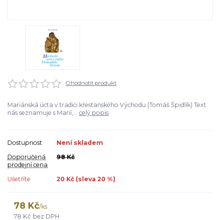
Ohodnotit produkt
Mariánská úcta v tradici křesťanského Východu (Tomáš Špidlík) Text
nás seznamuje s Marií,...
celý popis
Dostupnost
Není skladem
Doporučená
98 Kč
prodejní cena
Ušetříte
20 Kč (sleva
20
%)
78 Kč
/
ks
78 Kč
bez DPH