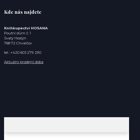
Kde nás najdete
Knihkupectví HOSANA
Poutní dům č. 1
Svatý Hostýn
768 72 Chvalčov
tel.: +420 603 279 290
Aktuální prodejní doba