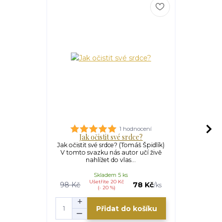
1 hodnocení
Jak očistit své srdce?
Jak očistit své srdce? (Tomáš Špidlík)
Matka Bož
V tomto svazku nás autor učí živě
mariánské 
nahlížet do vlas...
kardinál
Skladem 5 ks
Ušetříte 20 Kč
98 Kč
78 Kč
100 Kč
/
ks
(- 20 %)
Přidat do košíku