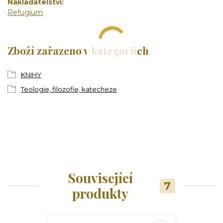
Nakladatelství
Refugium
Zboží zařazeno v kategoriích
KNIHY
Teologie, filozofie, katecheze
Související
7
produkty