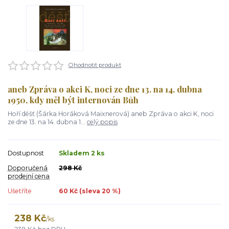
Ohodnotit produkt
aneb Zpráva o akci K, noci ze dne 13. na 14. dubna
1950, kdy měl být internován Bůh
Hoří déšť (Šárka Horáková Maixnerová) aneb Zpráva o akci K, noci
ze dne 13. na 14. dubna 1...
celý popis
Dostupnost
Skladem 2 ks
Doporučená
298 Kč
prodejní cena
Ušetříte
60 Kč (sleva
20
%)
238 Kč
/
ks