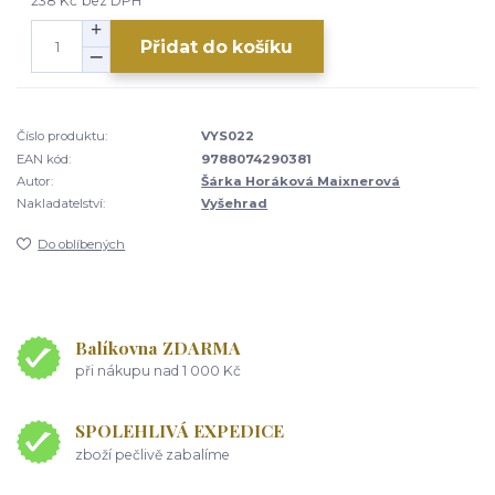
238 Kč
bez DPH
Přidat do košíku
Číslo produktu:
VYS022
EAN kód:
9788074290381
Autor:
Šárka Horáková Maixnerová
Nakladatelství:
Vyšehrad
Do oblíbených
Balíkovna ZDARMA
při nákupu nad 1 000 Kč
SPOLEHLIVÁ EXPEDICE
zboží pečlivě zabalíme