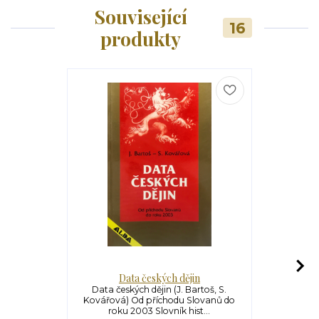
Související
16
produkty
Data českých dějin
Dne
Data českých dějin (J. Bartoš, S.
Dneska by to
Kovářová) Od příchodu Slovanů do
Stajner) O
roku 2003 Slovník hist...
Staj