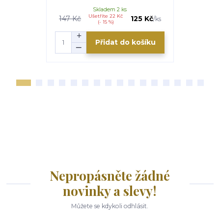
Skladem 2 ks
S
Ušetříte 22 Kč
U
147 Kč
125 Kč
325 Kč
/
ks
(- 15 %)
Přidat do košíku
Nepropásněte žádné
novinky a slevy!
Můžete se kdykoli odhlásit.