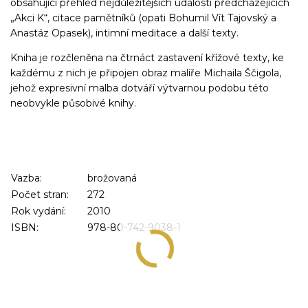
obsahující přehled nejdůležitějších událostí předcházejících
„Akci K“, citace pamětníků (opati Bohumil Vít Tajovský a
Anastáz Opasek), intimní meditace a další texty.
Kniha je rozčleněna na čtrnáct zastavení křížové texty, ke
každému z nich je připojen obraz malíře Michaila Ščigola,
jehož expresivní malba dotváří výtvarnou podobu této
neobvykle působivé knihy.
Vazba:
brožovaná
Počet stran:
272
Rok vydání:
2010
ISBN:
978-80-742-9038-1