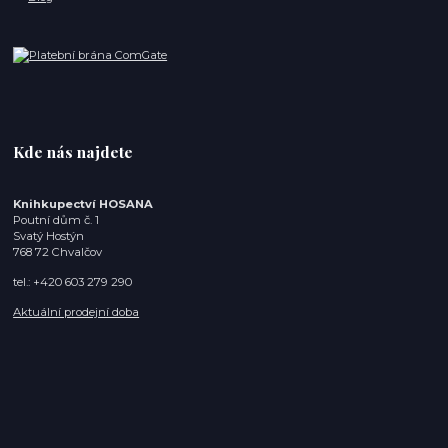
Kde nás najdete
Knihkupectví HOSANA
Poutní dům č. 1
Svatý Hostýn
768 72 Chvalčov
tel.: +420 603 279 290
Aktuální prodejní doba