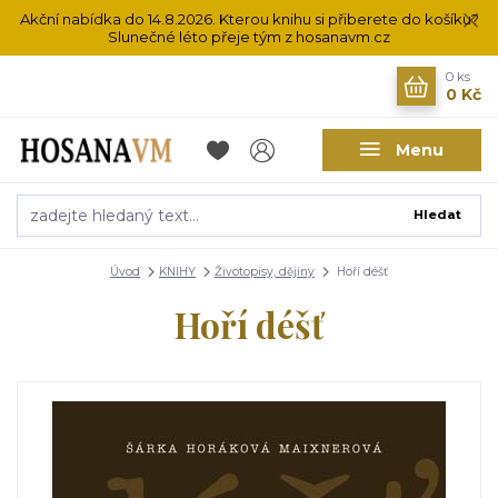
Akční nabídka do 14.8.2026. Kterou knihu si přiberete do košíku?
Slunečné léto přeje tým z hosanavm.cz
0
ks
0 Kč
Menu
Hledat
Úvod
KNIHY
Životopisy, dějiny
Hoří déšť
Hoří déšť