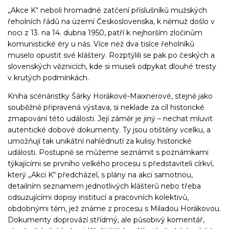
„Akce K“ neboli hromadné zatčení příslušníků mužských
řeholních řádů na území Československa, k němuž došlo v
noci z 13. na 14. dubna 1950, patří k nejhorším zločinům
komunistické éry u nás. Více než dva tisíce řeholníků
muselo opustit své kláštery. Rozptýlili se pak po českých a
slovenských věznicích, kde si museli odpykat dlouhé tresty
v krutých podmínkách.
Kniha scénáristky Šárky Horákové-Maixnerové, stejně jako
souběžně připravená výstava, si neklade za cíl historické
zmapování této události. Její záměr je jiný – nechat mluvit
autentické dobové dokumenty. Ty jsou otištěny vcelku, a
umožňují tak unikátní nahlédnutí za kulisy historické
události. Postupně se můžeme seznámit s poznámkami
týkajícími se prvního velkého procesu s představiteli církví,
který „Akci K“ předcházel, s plány na akci samotnou,
detailním seznamem jednotlivých klášterů nebo třeba
odsuzujícími dopisy institucí a pracovních kolektivů,
obdobnými těm, jež známe z procesu s Miladou Horákovou.
Dokumenty doprovází střídmý, ale působivý komentář,