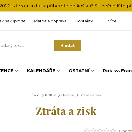
2026. Kterou knihu si přiberete do košíku? Slunečné léto 
ak nakupovat
Platba a doprava
Kontakty
Více
Hledat
ŽENCE
KALENDÁŘE
OSTATNÍ
Rok sv. Fran
Úvod
KNIHY
Beletrie
Ztráta a zisk
Ztráta a zisk
Ohodno