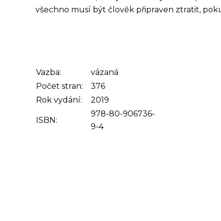
všechno musí být člověk připraven ztratit, pok
Vazba:
vázaná
Počet stran:
376
Rok vydání:
2019
978-80-906736-
ISBN:
9-4