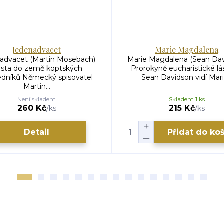
Jedenadvacet
Marie Magdalena
advacet (Martin Mosebach)
Marie Magdalena (Sean Dav
sta do země koptských
Prorokyně eucharistické lá
dníků Německý spisovatel
Sean Davidson vidí Marii 
Martin...
Není skladem
Skladem 1 ks
260 Kč
215 Kč
/
ks
/
ks
Detail
Přidat do ko