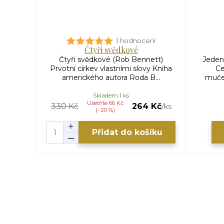
1 hodnocení
Čtyři svědkové
Čtyři svědkové (Rob Bennett)
Jeden
Prvotní církev vlastními slovy Kniha
Ce
amerického autora Roda B...
muče
Skladem 1 ks
Ušetříte 66 Kč
330 Kč
264 Kč
/
ks
(- 20 %)
Přidat do košíku