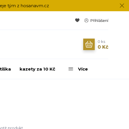
přeje tým z hosanavm.cz
Přihlášení
0
ks
0 Kč
tiška
kazety za 10 Kč
Více
tit produkt