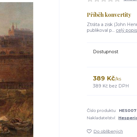
Příběh konvertity
Ztráta a zisk (John Hen
publikoval p...
celý popis
Dostupnost
389 Kč
/
ks
389 Kč
bez DPH
Číslo produktu:
HES007
Nakladatelství:
Hesperi
Do oblíbených