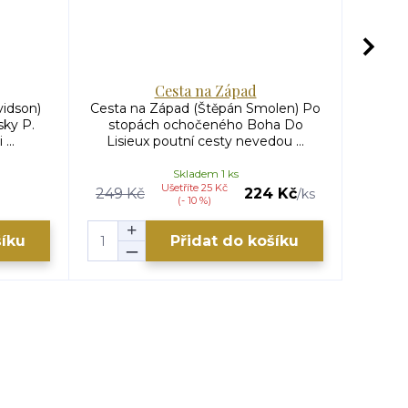
Cesta na Západ
idson)
Cesta na Západ (Štěpán Smolen) Po
Z hlo
sky P.
stopách ochočeného Boha Do
Robe
...
Lisieux poutní cesty nevedou ...
kt
Skladem 1 ks
Ušetříte 25 Kč
249 Kč
224 Kč
149 K
/
ks
(- 10 %)
šíku
Přidat do košíku