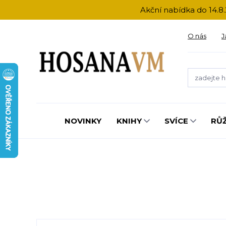
Akční nabídka do 14.8.
O nás
J
NOVINKY
KNIHY
SVÍCE
RŮ