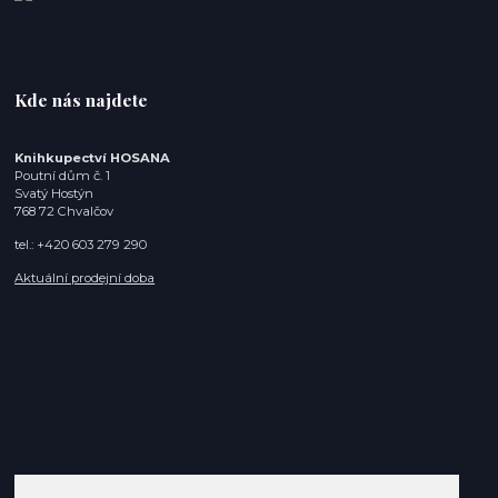
Kde nás najdete
Knihkupectví HOSANA
Poutní dům č. 1
Svatý Hostýn
768 72 Chvalčov
tel.: +420 603 279 290
Aktuální prodejní doba