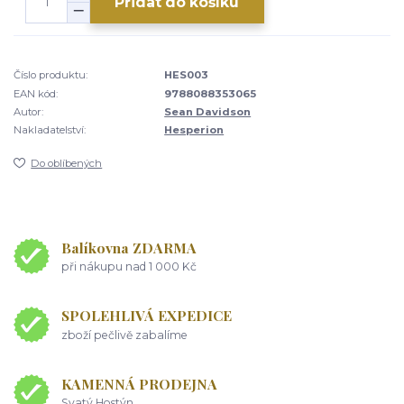
Přidat do košíku
Číslo produktu:
HES003
EAN kód:
9788088353065
Autor:
Sean Davidson
Nakladatelství:
Hesperion
Do oblíbených
Balíkovna ZDARMA
při nákupu nad 1 000 Kč
SPOLEHLIVÁ EXPEDICE
zboží pečlivě zabalíme
KAMENNÁ PRODEJNA
Svatý Hostýn