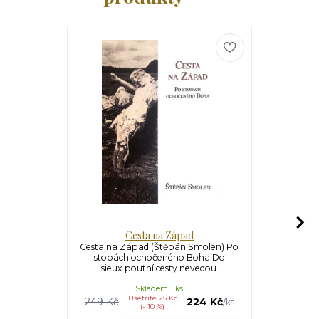
Cesta na Západ
Her
Cesta na Západ (Štěpán Smolen) Po
Hereze 
stopách ochočeného Boha Do
Mosebach)
Lisieux poutní cesty nevedou ...
nepřítel 
Skladem 1 ks
Ušetříte 25 Kč
249 Kč
224 Kč
/
ks
(- 10 %)