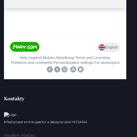
Kontakty
Křesťanské knihkupectví a devocionálie HOSANA
Vladimír Maňas