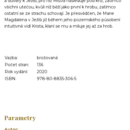
a důvěry k Ježíši, pro niž Mistra následuje pod kříž, zatímco
všichni utečou, kvůli níž běží jako první k hrobu, zatímco
ostatní se ze strachu schovají. Je přesvědčen, že Marie
Magdalena v Ježíši již během jeho pozemského působení
intuitivně vidí Krista, klaní se mu a miluje jej až za hrob.
Vazba:
brožovaná
Počet stran:
136
Rok vydání:
2020
ISBN:
978-80-8835-306-5
Parametry
Autor