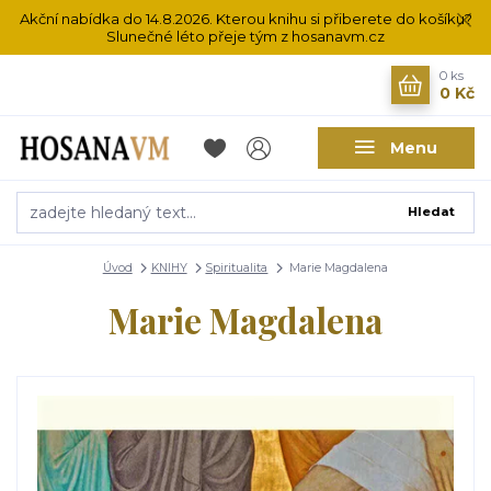
Akční nabídka do 14.8.2026. Kterou knihu si přiberete do košíku?
Slunečné léto přeje tým z hosanavm.cz
0
ks
0 Kč
Menu
Hledat
Úvod
KNIHY
Spiritualita
Marie Magdalena
Marie Magdalena