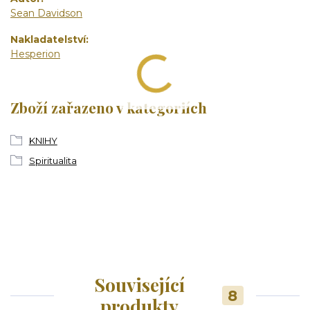
Sean Davidson
Nakladatelství
Hesperion
Zboží zařazeno v kategoriích
KNIHY
Spiritualita
Související
8
produkty