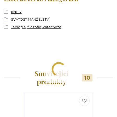
KNIHY
SVÁTOST MANŽELSTVÍ
Teologie, filozofie, katecheze
Související
10
produkty