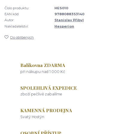
Číslo produktu:
HES010
EAN kód:
9788088353140
Autor:
Stanislav Přibyl
Nakladatelství:
Hesperion
Do oblíbených
Balíkovna ZDARMA
při nákupu nad 1 000 Kč
SPOLEHLIVÁ EXPEDICE
zboží pečlivě zabalíme
KAMENNÁ PRODEJNA
Svatý Hostýn
OSOBNÍ PŘÍSTUP