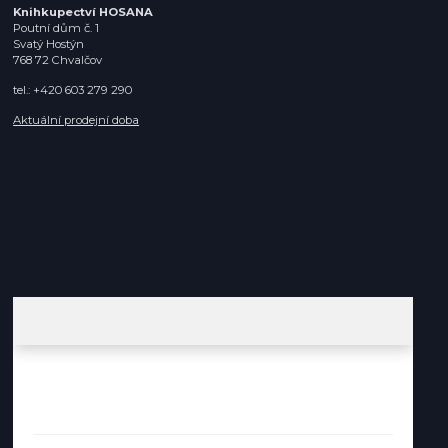
Knihkupectví HOSANA
Poutní dům č. 1
Svatý Hostýn
768 72 Chvalčov
tel.: +420 603 279 290
Aktuální prodejní doba