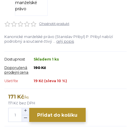
Ohodnotit produkt
Kanonické manželské právo (Stanislav Přibyl) P. Přibyl nabízí
podrobný a současně čtivý ...
celý popis
Dostupnost
Skladem 1 ks
Doporučená
190 Kč
prodejní cena
Ušetříte
19 Kč (sleva
10
%)
171 Kč
/
ks
171 Kč
bez DPH
Přidat do košíku