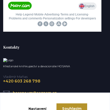
Kontakty
Křesťanské knihkupectví a devocionálie HOSANA
Vladimír Maňas
+420 603 268 798
hosana.vm@seznam.cz
Souhlasím
Nastavení