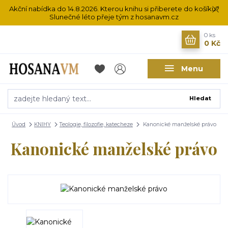
Akční nabídka do 14.8.2026. Kterou knihu si přiberete do košíku?
Slunečné léto přeje tým z hosanavm.cz
0
ks
0 Kč
Menu
Hledat
Úvod
KNIHY
Teologie, filozofie, katecheze
Kanonické manželské právo
Kanonické manželské právo