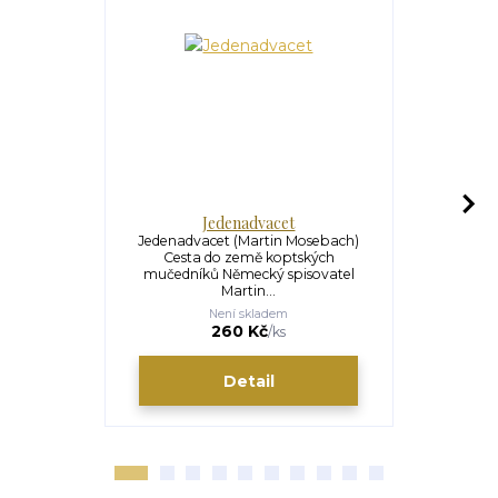
Jedenadvacet
Vír
Jedenadvacet (Martin Mosebach)
Víra, naděj
Cesta do země koptských
Co vyznáva
mučedníků Německý spisovatel
proka
Martin...
Není skladem
U
189 Kč
260 Kč
/
ks
Detail