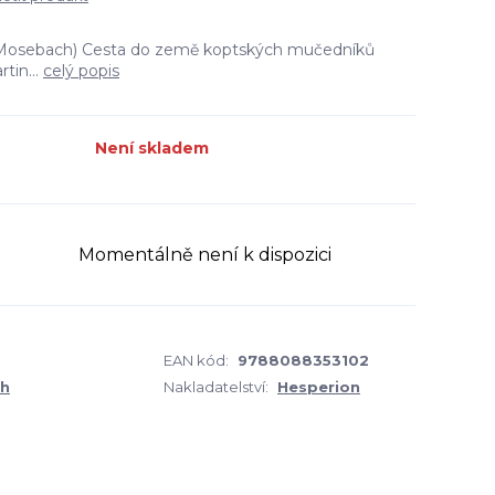
 Mosebach) Cesta do země koptských mučedníků
tin...
celý popis
Není skladem
Momentálně není k dispozici
EAN kód:
9788088353102
ch
Nakladatelství:
Hesperion