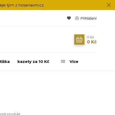
přeje tým z hosanavm.cz
Přihlášení
0
ks
0 Kč
tiška
kazety za 10 Kč
Více
tit produkt