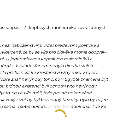
 po stopách 21 koptských mučedníků zavražděných
ezi náboženstvími vidět pře­de­vším politické a
loučené, že by se víra pro člověka mohla dooprav­
ivotě. U jedenadvaceti koptských malorolníků a
 v němž zůstat křesťanem nebylo dlouhá staletí
la příslušnost ke křesťanství vždy ruku v ruce s
i dobře znali nevýhody toho, co v Egyptě znamená být
vou bídnou existencí byli ochotni tyto nevýhody
yť to, co ve víře měli, bylo pro ně nekonečně
li. Holý život by byl bezcenný bez víry, bylo by to jen
 jsou sama o sobě dokonalá, kdežto nedokonalí lidé ke