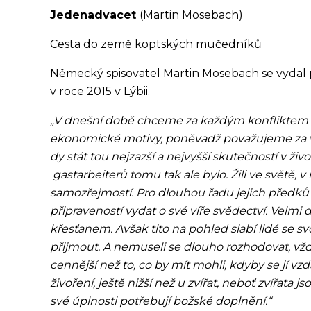
Jedenadvacet
(Martin Mosebach)
Cesta do země koptských mučedníků
Německý spisovatel Martin Mosebach se vydal
v roce 2015 v Lýbii.
„V dnešní době chceme za kaž­dým konfliktem m
ekonomic­ké motivy, poněvadž považujeme za vy
dy stát tou nejzazší a nejvyšší skutečností v ž
gastarbeiterů tomu tak ale bylo. Žili ve světě,
samozřejmostí. Pro dlouhou řadu jejich předků š
připraveností vydat o své víře svědectví. Velm
křesťanem. Avšak tito na pohled slabí lidé se s
přijmou­­t. A nemuseli se dlouho rozhodovat, vžd
cennější než to, co by mít mohli, kdyby se jí vzda
živoření, ještě nižší než u zvířat, neboť zvířata
své úplnosti potřebují božské doplnění.“