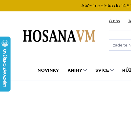
Akční nabídka do 14.8.
O nás
J
NOVINKY
KNIHY
SVÍCE
RŮ