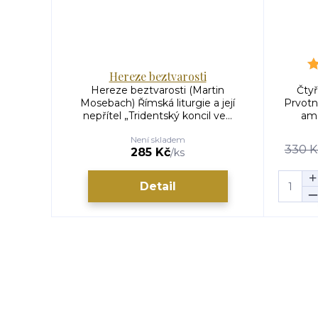
Hereze beztvarosti
Hereze beztvarosti (Martin
Čtyř
Mosebach) Římská liturgie a její
Prvotní
nepřítel „Tridentský koncil ve...
ame
Není skladem
330 K
285 Kč
/
ks
Detail