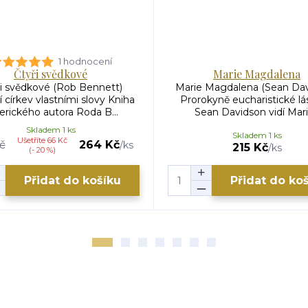
1 hodnocení
Čtyři svědkové
Marie Magdalena
i svědkové (Rob Bennett)
Marie Magdalena (Sean Dav
 církev vlastními slovy Kniha
Prorokyně eucharistické lá
rického autora Roda B...
Sean Davidson vidí Marii 
Skladem 1 ks
Skladem 1 ks
Ušetříte 66 Kč
č
264 Kč
/
ks
215 Kč
/
ks
(- 20 %)
Přidat do košíku
Přidat do ko