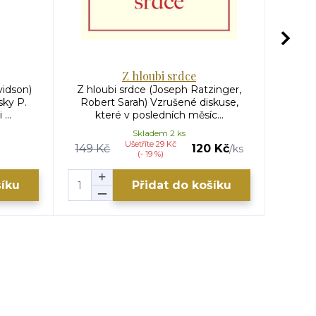
Z hloubi srdce
idson)
Z hloubi srdce (Joseph Ratzinger,
Cesta 
sky P.
Robert Sarah) Vzrušené diskuse,
sto
...
které v posledních měsíc...
Lisi
Skladem 2 ks
Ušetříte 29 Kč
149 Kč
120 Kč
249 
/
ks
(- 19 %)
šíku
Přidat do košíku