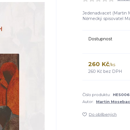
Jedenadvacet (Martin
Německý spisovatel Mar
Dostupnost
260 Kč
/
ks
260 Kč
bez DPH
Číslo produktu:
HES006
Autor:
Martin Moseba
Do oblíbených