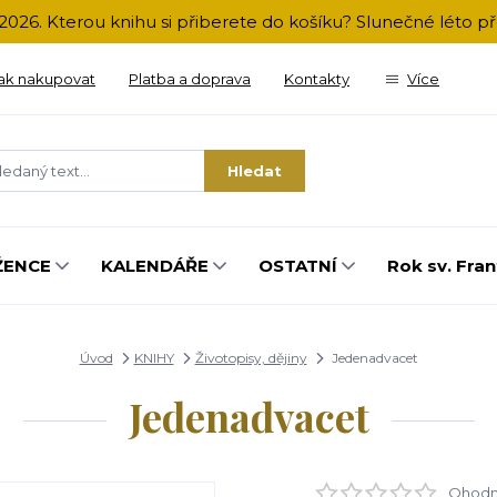
2026. Kterou knihu si přiberete do košíku? Slunečné léto 
ak nakupovat
Platba a doprava
Kontakty
Více
Hledat
ŽENCE
KALENDÁŘE
OSTATNÍ
Rok sv. Fran
Úvod
KNIHY
Životopisy, dějiny
Jedenadvacet
Jedenadvacet
Ohodno